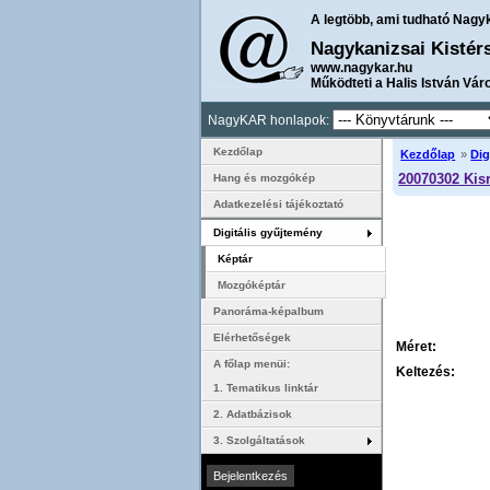
A legtöbb, ami tudható Nagy
Nagykanizsai Kistér
www.nagykar.hu
Működteti a Halis István Vár
NagyKAR honlapok:
Kezdőlap
Kezdőlap
»
Dig
20070302 Kis
Hang és mozgókép
Adatkezelési tájékoztató
Digitális gyűjtemény
Képtár
Mozgóképtár
Panoráma-képalbum
Elérhetőségek
Méret:
A főlap menüi:
Keltezés:
1. Tematikus linktár
2. Adatbázisok
3. Szolgáltatások