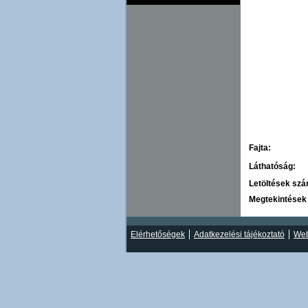
Fajta:
Láthatóság:
Letöltések sz
Megtekintések
Elérhetőségek
Adatkezelési tájékoztató
Web