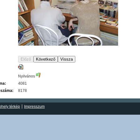
Nyilvános
áma:
4081
 száma:
8178
hely térkép
Impresszum