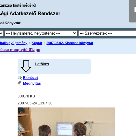
kanizsa kistérségéről
ségi Adatkezelő Rendszer
osi Könyvtár
itális gyűjtemény
»
Képtár
»
2007.03.02. Kisrécse könyvtár
récse megnyitó 01.jpg
Letöltés
Előnézet
Megnyitás
380.78 KB
2007-05-24 13:07:30