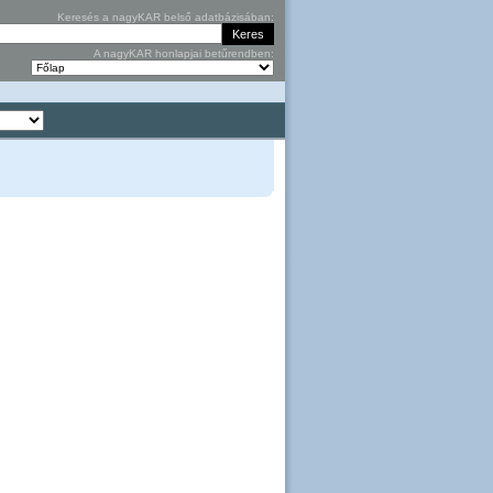
Keresés a nagyKAR belső adatbázisában:
A nagyKAR honlapjai betűrendben: