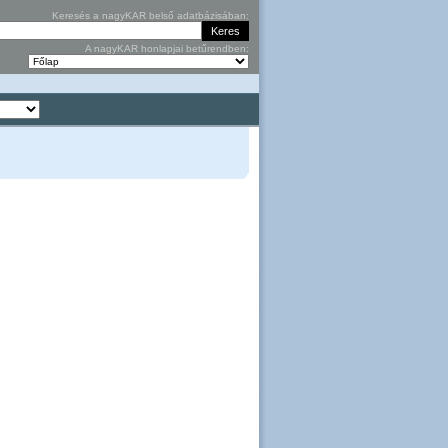
Keresés a nagyKAR belső adatbázisában:
A nagyKAR honlapjai betűrendben: