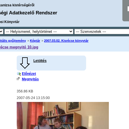
kanizsa kistérségéről
ségi Adatkezelő Rendszer
osi Könyvtár
itális gyűjtemény
»
Képtár
»
2007.03.02. Kisrécse könyvtár
récse megnyitó 10.jpg
Letöltés
Előnézet
Megnyitás
356.86 KB
2007-05-24 13:15:00