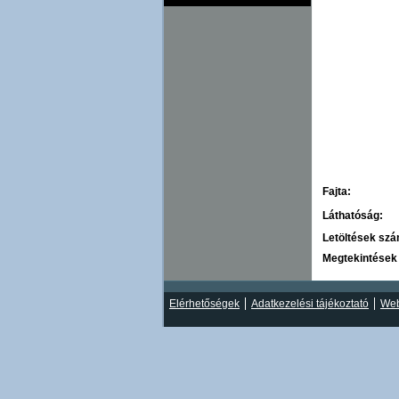
Fajta:
Láthatóság:
Letöltések sz
Megtekintések
Elérhetőségek
Adatkezelési tájékoztató
Web