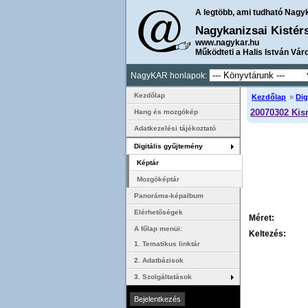
A legtöbb, ami tudható Nagy
Nagykanizsai Kistér
www.nagykar.hu
Működteti a Halis István Vár
NagyKAR honlapok:
Kezdőlap
Kezdőlap
»
Dig
20070302 Kis
Hang és mozgókép
Adatkezelési tájékoztató
Digitális gyűjtemény
Képtár
Mozgóképtár
Panoráma-képalbum
Elérhetőségek
Méret:
A főlap menüi:
Keltezés:
1. Tematikus linktár
2. Adatbázisok
3. Szolgáltatások