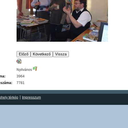
Nyilvános
áma:
3964
 száma:
7781
hely térkép
Impresszum