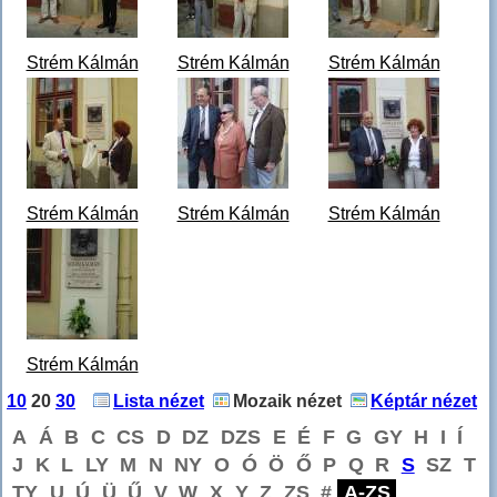
Strém Kálmán
Strém Kálmán
Strém Kálmán
emléktábla 1.jpg
emléktábla 2.jpg
emléktábla 3.jpg
Strém Kálmán
Strém Kálmán
Strém Kálmán
emléktáblájának
emléktáblájának
emléktáblájának
felavatása 2007.
felavatása 2007.
felavatása 2007.
május
...
május
...
május
...
Strém Kálmán
Strém Kálmán
Strém Kálmán
emléktábla 4.jpg
emléktábla 5.jpg
emléktábla 6.jpg
Strém Kálmán
Strém Kálmán
Strém Kálmán
emléktáblájának
emléktáblájának
emléktáblájának
felavatása 2007.
felavatása 2007.
felavatása 2007.
május
...
május
...
május
...
Strém Kálmán
emléktábla 7.jpg
10
20
30
Lista nézet
Mozaik nézet
Képtár nézet
Strém Kálmán
A
Á
B
C
CS
D
DZ
DZS
E
É
F
G
GY
H
I
Í
emléktáblájának
J
K
L
LY
M
N
NY
O
Ó
Ö
Ő
P
Q
R
S
SZ
T
felavatása 2007.
TY
U
Ú
Ü
Ű
V
W
X
Y
Z
ZS
#
A-ZS