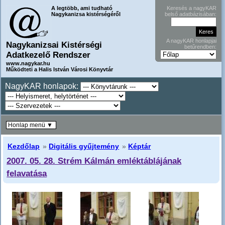
A legtöbb, ami tudható
Keresés a nagyKAR
Nagykanizsa kistérségéről
belső adatbázisában:
A nagyKAR honlapjai
Nagykanizsai Kistérségi
betűrendben:
Adatkezelő Rendszer
www.nagykar.hu
Működteti a Halis István Városi Könyvtár
NagyKAR honlapok:
Honlap menü ▼
Kezdőlap
»
Digitális gyűjtemény
»
Képtár
2007. 05. 28. Strém Kálmán emléktáblájának
felavatása