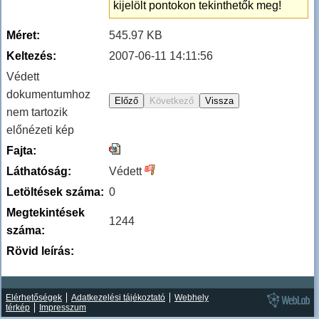
kijelölt pontokon tekinthetők meg!
Méret:
545.97 KB
Keltezés:
2007-06-11 14:11:56
Védett
dokumentumhoz
nem tartozik
előnézeti kép
Fajta:
Láthatóság:
Védett
Letöltések száma:
0
Megtekintések
1244
száma:
Rövid leírás:
Elérhetőségek
Adatkezelési tájékoztató
Webhely
térkép
Impresszum