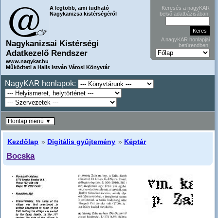
A legtöbb, ami tudható
Keresés a nagyKAR
Nagykanizsa kistérségéről
belső adatbázisában:
A nagyKAR honlapjai
Nagykanizsai Kistérségi
betűrendben:
Adatkezelő Rendszer
www.nagykar.hu
Működteti a Halis István Városi Könyvtár
NagyKAR honlapok:
Honlap menü ▼
Kezdőlap
»
Digitális gyűjtemény
»
Képtár
Bocska