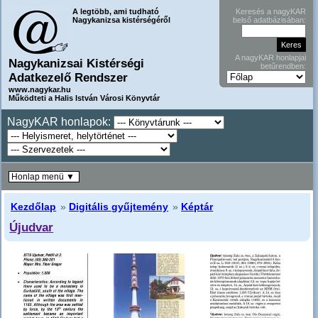
A legtöbb, ami tudható
Keresés a nagyKAR
Nagykanizsa kistérségéről
belső adatbázisában:
A nagyKAR honlapjai
Nagykanizsai Kistérségi
betűrendben:
Adatkezelő Rendszer
www.nagykar.hu
Működteti a Halis István Városi Könyvtár
NagyKAR honlapok:
Honlap menü ▼
Kezdőlap
»
Digitális gyűjtemény
»
Képtár
Újudvar