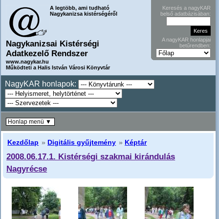
A legtöbb, ami tudható
Keresés a nagyKAR
Nagykanizsa kistérségéről
belső adatbázisában:
A nagyKAR honlapjai
Nagykanizsai Kistérségi
betűrendben:
Adatkezelő Rendszer
www.nagykar.hu
Működteti a Halis István Városi Könyvtár
NagyKAR honlapok:
Honlap menü ▼
Kezdőlap
»
Digitális gyűjtemény
»
Képtár
2008.06.17.1. Kistérségi szakmai kirándulás
Nagyrécse