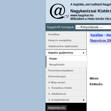
A legtöbb, ami tudható Nagy
Nagykanizsai Kistér
www.nagykar.hu
Működteti a Halis István Vár
NagyKAR honlapok:
Kezdőlap
Kezdőlap
»
Dig
Nagyrécse 20
Hang és mozgókép
Adatkezelési tájékoztató
Digitális gyűjtemény
Képtár
Mozgóképtár
Panoráma-képalbum
Elérhetőségek
Méret:
A főlap menüi:
Keltezés:
1. Tematikus linktár
2. Adatbázisok
3. Szolgáltatások