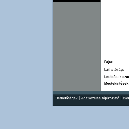
Fajta:
Láthatóság:
Letöltések sz
Megtekintések
Elérhetőségek
Adatkezelési tájékoztató
Web