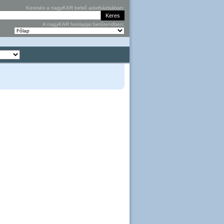
Keresés a nagyKAR belső adatbázisában:
A nagyKAR honlapjai betűrendben: