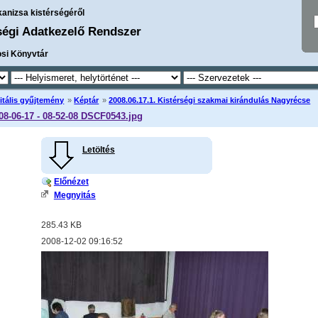
kanizsa kistérségéről
ségi Adatkezelő Rendszer
osi Könyvtár
itális gyűjtemény
»
Képtár
»
2008.06.17.1. Kistérségi szakmai kirándulás Nagyrécse
08-06-17 - 08-52-08 DSCF0543.jpg
Letöltés
Előnézet
Megnyitás
285.43 KB
2008-12-02 09:16:52