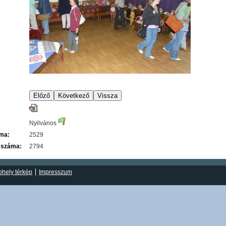
Nyilvános
áma:
2529
 száma:
2794
hely térkép
Impresszum