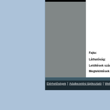
Fajta:
Láthatóság:
Letöltések sz
Megtekintések
Elérhetőségek
Adatkezelési tájékoztató
Web