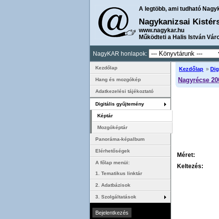
A legtöbb, ami tudható Nagy
Nagykanizsai Kistér
www.nagykar.hu
Működteti a Halis István Vár
NagyKAR honlapok:
Kezdőlap
Kezdőlap
»
Dig
Nagyrécse 20
Hang és mozgókép
Adatkezelési tájékoztató
Digitális gyűjtemény
Képtár
Mozgóképtár
Panoráma-képalbum
Elérhetőségek
Méret:
A főlap menüi:
Keltezés:
1. Tematikus linktár
2. Adatbázisok
3. Szolgáltatások