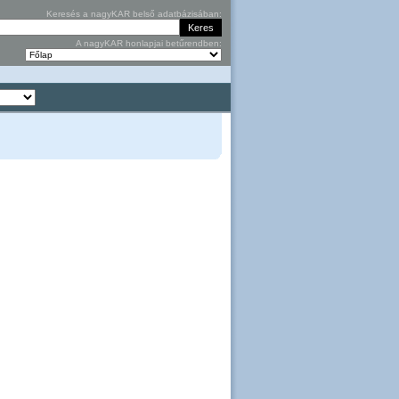
Keresés a nagyKAR belső adatbázisában:
A nagyKAR honlapjai betűrendben: