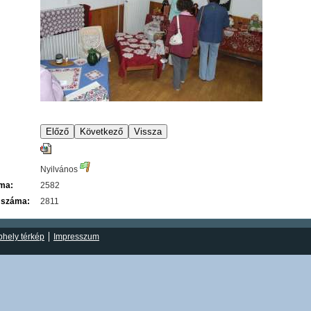
Nyilvános
áma:
2582
 száma:
2811
hely térkép
Impresszum