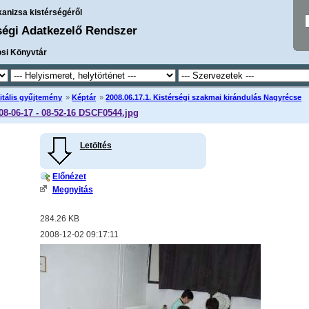
kanizsa kistérségéről
ségi Adatkezelő Rendszer
osi Könyvtár
itális gyűjtemény
»
Képtár
»
2008.06.17.1. Kistérségi szakmai kirándulás Nagyrécse
08-06-17 - 08-52-16 DSCF0544.jpg
Letöltés
Előnézet
Megnyitás
284.26 KB
2008-12-02 09:17:11