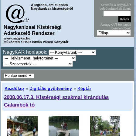
A legtöbb, ami tudható
Keresés a nagyKAR
Nagykanizsa kistérségéről
belső adatbázisában:
A nagyKAR honlapjai
Nagykanizsai Kistérségi
betűrendben:
Adatkezelő Rendszer
www.nagykar.hu
Működteti a Halis István Városi Könyvtár
NagyKAR honlapok:
Honlap menü ▼
Kezdőlap
»
Digitális gyűjtemény
»
Képtár
2008.06.17.3. Kistérségi szakmai kirándulás
Galambok tó