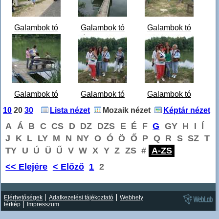
Galambok tó
Galambok tó
Galambok tó
2008-06-17 - 11-
2008-06-17 - 11-
2008-06-17 - 11-
06-07
06-35
07-43
DSCF0758.jpg
DSCF0776.jpg
DSCF0780.jpg
Galambok tó
Galambok tó
Galambok tó
2008-06-17 - 11-
2008-06-17 - 11-
2008-06-17 - 11-
10
20
30
Lista nézet
Mozaik nézet
Képtár nézet
08-14
08-47
08-55
A
Á
B
C
CS
D
DZ
DZS
E
É
F
G
GY
H
I
Í
DSCF7381.jpg
DSCF0782.jpg
DSCF0783.jpg
J
K
L
LY
M
N
NY
O
Ó
Ö
Ő
P
Q
R
S
SZ
T
TY
U
Ú
Ü
Ű
V
W
X
Y
Z
ZS
#
A-ZS
<< Elejére
< Előző
1
2
Elérhetőségek
Adatkezelési tájékoztató
Webhely
térkép
Impresszum