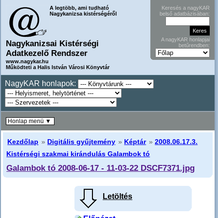
A legtöbb, ami tudható
Keresés a nagyKAR
Nagykanizsa kistérségéről
belső adatbázisában:
A nagyKAR honlapjai
Nagykanizsai Kistérségi
betűrendben:
Adatkezelő Rendszer
www.nagykar.hu
Működteti a Halis István Városi Könyvtár
NagyKAR honlapok:
Honlap menü ▼
Kezdőlap
»
Digitális gyűjtemény
»
Képtár
»
2008.06.17.3.
Kistérségi szakmai kirándulás Galambok tó
Galambok tó 2008-06-17 - 11-03-22 DSCF7371.jpg
Letöltés