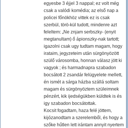
egyesbe 3 éjjel 3 nappal; ez volt még
csak a valódi komédia; az első nap a
policei főnökhöz vittek ez is csak
szerbül, törö-kül tudott, mindenre azt
feleltem: „Ne znjam serbszky- (enyit
megtanultam) ő ápionszky-nak tartott;
igazolni csak ugy tudtam magam, hogy
irataim, jegyzeteim után sürgönyözött
szülő városomba, honnan válasz jött ki
vagyok ; és harmadnapra szabadon
bocsátott 2 zsandár felügyelete mellett,
én ismét a sárga házba szállá soltam
magam és sürgönyöztem szüleimnek
pénzért, kik ijedségükben küldtek is és
igy szabadon bocsátottak.
Kocsit fogadtam, haza felé jöttem,
kijózanodtam a szerelemből, és hogy a
szőke hűtlen lett irántam annyit nyertem