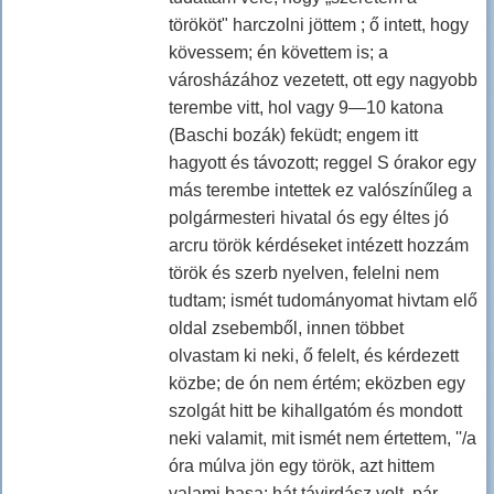
törököt" harczolni jöttem ; ő intett, hogy
kövessem; én követtem is; a
városházához vezetett, ott egy nagyobb
terembe vitt, hol vagy 9—10 katona
(Baschi bozák) feküdt; engem itt
hagyott és távozott; reggel S órakor egy
más terembe intettek ez valószínűleg a
polgármesteri hivatal ós egy éltes jó
arcru török kérdéseket intézett hozzám
török és szerb nyelven, felelni nem
tudtam; ismét tudományomat hivtam elő
oldal zsebemből, innen többet
olvastam ki neki, ő felelt, és kérdezett
közbe; de ón nem értém; eközben egy
szolgát hitt be kihallgatóm és mondott
neki valamit, mit ismét nem értettem, ''/a
óra múlva jön egy török, azt hittem
valami basa; hát távirdász volt, pár