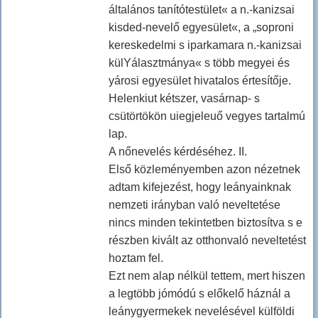
általános tanítótestület« a n.-kanizsai
kisded-nevelő egyesület«, a „soproni
kereskedelmi s iparkamara n.-kanizsai
külYálasztmánya« s több megyei és
yárosi egyesület hivatalos értesítője.
Helenkiut kétszer, vasárnap- s
csütörtökön uiegjeleuő vegyes tartalmú
lap.
A nőnevelés kérdéséhez. II.
Első közleményemben azon nézetnek
adtam kifejezést, hogy leányainknak
nemzeti irányban való neveltetése
nincs minden tekintetben biztosítva s e
részben kivált az otthonvaló neveltetést
hoztam fel.
Ezt nem alap nélkül tettem, mert hiszen
a legtöbb jómódú s előkelő háznál a
leánygyermekek nevelésével külföldi