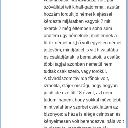
szóváltást tett kihall-gatómmal, azután
hozzám fordult jó német kiejtéssel
kérdezte mijáratban vagyok ? mit
akarok ? még éltemben soha sem
örültem ugy németnek, mint ennek a
török németnek,| ő volt egyetlen német
jóttevőm, mindjárt el is vitt hivatalába
és családjának is bemutatott, a család
többi tagjai azonban németül nem
tudtak csak szerb, vagy törökül.
A távirdászom távirda főnök volt,
izraelita, stájer országi, hogy hogyan
jutott ide ezelőtt 18 évvel, azt nem
tudom, hanem, hogy sokkal műveltebb
mint valahány szerbet csak láttam az
bizonyos; a háza is elégé csinosan és
kényelmesen volt berendezve, nála volt