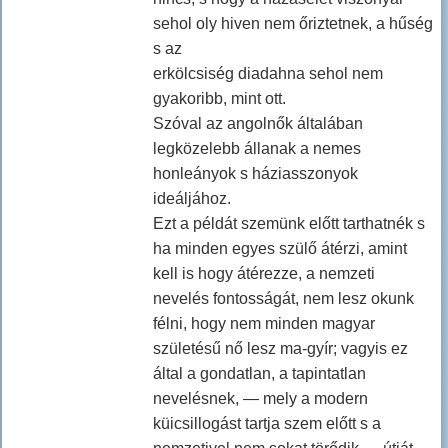
sehol oly hiven nem őriztetnek, a hűség
s az
erkölcsiség diadahna sehol nem
gyakoribb, mint ott.
Szóval az angolnők általában
legközelebb állanak a nemes
honleányok s háziasszonyok
ideáljához.
Ezt a példát szemünk előtt tarthatnék s
ha minden egyes szülő átérzi, amint
kell is hogy átérezze, a nemzeti
nevelés fontosságát, nem lesz okunk
félni, hogy nem minden magyar
születésű nő lesz ma-gyír; vagyis ez
által a gondatlan, a tapintatlan
nevelésnek, — mely a modern
küicsillogást tartja szem előtt s a