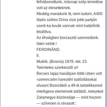
felháborodtunk, másnap szép temetése
volt az elesetteknek.
Meddig maradunk itt, nem tudom. A400
lépés széles Drina vize jobb partján
szerb ka-touák vannak mint határőrök
telallitva.
Az éhségben borzasztó szenvedünk.
Isten velük !
FERDINÁND.
II.
Mutiiik, (Bosnia) 1878. okt. 23.
Tekintetes szerkesztő ur!
Becses lapja hasábjain több izben volt
»zerencsém hareztéri tudósításokat
olvasni Bosniából a 48-ik tartalékezred
intelligens elemeinek tollából, melyeket
Zalamegyo közönsége — mint hiszem
— szívesen is olvasott ;