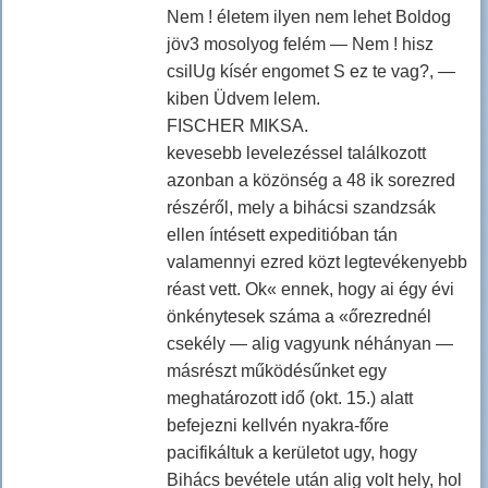
Nem ! életem ilyen nem lehet Boldog
jöv3 mosolyog felém — Nem ! hisz
csilUg kísér engomet S ez te vag?, —
kiben Üdvem lelem.
FISCHER MIKSA.
kevesebb levelezéssel találkozott
azonban a közönség a 48 ik sorezred
részéről, mely a bihácsi szandzsák
ellen íntésett expeditióban tán
valamennyi ezred közt legtevékenyebb
réast vett. Ok« ennek, hogy ai égy évi
önkénytesek száma a «őrezrednél
csekély — alig vagyunk néhányan —
másrészt működésűnket egy
meghatározott idő (okt. 15.) alatt
befejezni kellvén nyakra-főre
pacifikáltuk a kerületot ugy, hogy
Bihács bevétele után alig volt hely, hol