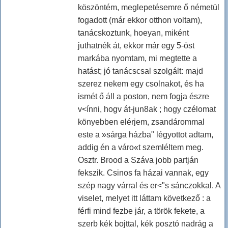
köszöntém, meglepetésemre ő németül
fogadott (már ekkor otthon voltam),
tanácskoztunk, hoeyan, miként
juthatnék át, ekkor már egy 5-öst
markába nyomtam, mi megtette a
hatást; jó tanácscsal szolgált: majd
szerez nekem egy csolnakot, és ha
ismét ő áll a poston, nem fogja észre
v<ínni, hogv át-jun8ak ; hogy czélomat
könyebben elérjem, zsandárommal
este a »sárga házba" légyottot adtam,
addig én a váro«t szemléltem meg.
Osztr. Brood a Száva jobb partján
fekszik. Csinos fa házai vannak, egy
szép nagy várral és er<"s sánczokkal. A
viselet, melyet itt láttam következő : a
férfi mind fezbe jár, a török fekete, a
szerb kék bojttal, kék posztó nadrág a