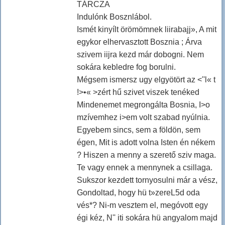
TÁRCZA
Indulónk Bosznlábol.
Ismét kinyílt örömömnek liirabajj», A mit
egykor elhervasztott Bosznia ; Árva
szivem iijra kezd már dobogni. Nem
sokára kebledre fog borulni.
Mégsem ismersz ugy elgyötört az <''l« t
!>•« >zért hű szivet viszek tenéked
Mindenemet megrongálta Bosnia, I>o
mzívemhez i>em volt szabad nyúlnia.
Egyebem sincs, sem a földön, sem
égen, Mit is adott volna Isten én nékem
? Hiszen a menny a szerető sziv maga.
Te vagy ennek a mennynek a csillaga.
Sukszor kezdett tornyosulni már a vész,
Gondoltad, hogy hü t»zereL5d oda
vés*? Ni-m vesztem el, megóvott egy
égi kéz, N'' iti sokára hü angyalom majd