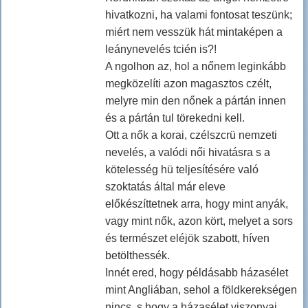
hivatkozni, ha valami fontosat teszünk;
miért nem vesszük hát mintaképen a
leánynevelés tcién is?!
A ngolhon az, hol a nőnem leginkább
megközelíti azon magasztos czélt,
melyre min den nőnek a pártán innen
és a pártán tul törekedni kell.
Ott a nők a korai, czélszcrü nemzeti
nevelés, a valódi női hivatásra s a
kötelesség hü teljesítésére való
szoktatás által már eleve
előkészíttetnek arra, hogy mint anyák,
vagy mint nők, azon kört, melyet a sors
és természet eléjök szabott, híven
betölthessék.
Innét ered, hogy példásabb házasélet
mint Angliában, sehol a földkerekségen
nincs, s hogy a házasélet viszonyai