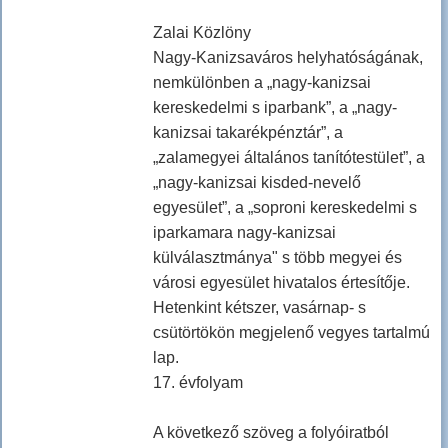
Zalai Közlöny
Nagy-Kanizsaváros helyhatóságának,
nemkülönben a „nagy-kanizsai
kereskedelmi s iparbank”, a „nagy-
kanizsai takarékpénztár”, a
„zalamegyei általános tanítótestület”, a
„nagy-kanizsai kisded-nevelő
egyesület”, a „soproni kereskedelmi s
iparkamara nagy-kanizsai
külválasztmánya" s több megyei és
városi egyesület hivatalos értesítője.
Hetenkint kétszer, vasárnap- s
csütörtökön megjelenő vegyes tartalmú
lap.
17. évfolyam
A következő szöveg a folyóiratból