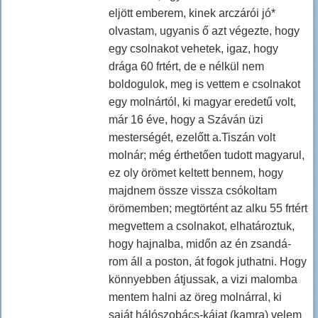
eljött emberem, kinek arczárói jó*
olvastam, ugyanis ő azt végezte, hogy
egy csolnakot vehetek, igaz, hogy
drága 60 frtért, de e nélkül nem
boldogulok, meg is vettem e csolnakot
egy molnártól, ki magyar eredetű volt,
már 16 éve, hogy a Száván üzi
mesterségét, ezelőtt a.Tiszán volt
molnár; még érthetően tudott magyarul,
ez oly örömet keltett bennem, hogy
majdnem össze vissza csókoltam
örömemben; megtörtént az alku 55 frtért
megvettem a csolnakot, elhatároztuk,
hogy hajnalba, midőn az én zsandá-
rom áll a poston, át fogok juthatni. Hogy
könnyebben átjussak, a vizi malomba
mentem halni az öreg molnárral, ki
saját hálószobács-kájat (kamra) velem