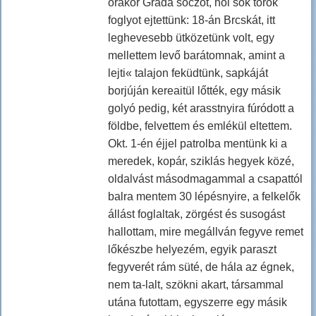
órakor Gráda soczot, hol sok török
foglyot ejtettünk: 18-án Brcskát, itt
leghevesebb ütközetünk volt, egy
mellettem levő barátomnak, amint a
lejti« talajon feküdtünk, sapkáját
borjúján kereaitül lőtték, egy másik
golyó pedig, két arasstnyira fúródott a
földbe, felvettem és emlékül eltettem.
Okt. 1-én éjjel patrolba mentünk ki a
meredek, kopár, sziklás hegyek közé,
oldalvást másodmagammal a csapattól
balra mentem 30 lépésnyire, a felkelők
állást foglaltak, zörgést és susogást
hallottam, mire megállván fegyve remet
lőkészbe helyezém, egyik paraszt
fegyverét rám süté, de hála az égnek,
nem ta-lalt, szökni akart, társammal
utána futottam, egyszerre egy másik