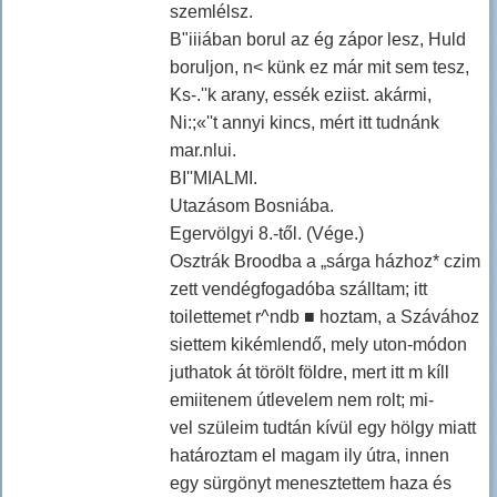
szemlélsz.
B"iiiában borul az ég zápor lesz, Huld
boruljon, n< künk ez már mit sem tesz,
Ks-.''k arany, essék eziist. akármi,
Ni:;«''t annyi kincs, mért itt tudnánk
mar.nlui.
BI''MIALMI.
Utazásom Bosniába.
Egervölgyi 8.-től. (Vége.)
Osztrák Broodba a „sárga házhoz* czim
zett vendégfogadóba szálltam; itt
toilettemet r^ndb ■ hoztam, a Szávához
siettem kikémlendő, mely uton-módon
juthatok át törölt földre, mert itt m kíll
emiitenem útlevelem nem rolt; mi-
vel szüleim tudtán kívül egy hölgy miatt
határoztam el magam ily útra, innen
egy sürgönyt menesztettem haza és