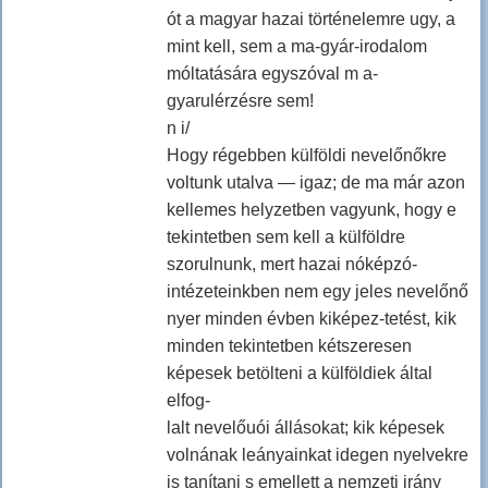
ót a magyar hazai történelemre ugy, a
mint kell, sem a ma-gyár-irodalom
móltatására egyszóval m a-
gyarulérzésre sem!
n i/
Hogy régebben külföldi nevelőnőkre
voltunk utalva — igaz; de ma már azon
kellemes helyzetben vagyunk, hogy e
tekintetben sem kell a külföldre
szorulnunk, mert hazai nóképzó-
intézeteinkben nem egy jeles nevelőnő
nyer minden évben kiképez-tetést, kik
minden tekintetben kétszeresen
képesek betölteni a külföldiek által
elfog-
lalt nevelőuói állásokat; kik képesek
volnának leányainkat idegen nyelvekre
is tanítani s emellett a nemzeti irány