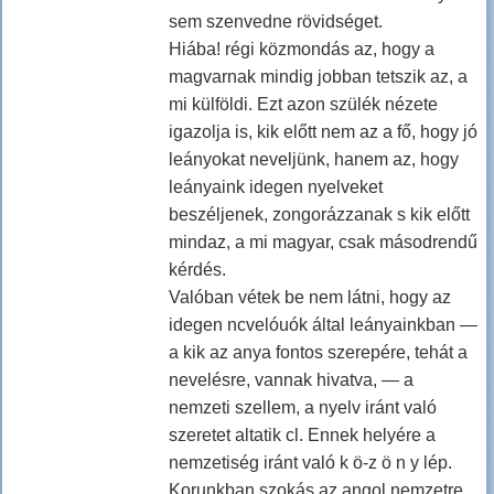
sem szenvedne rövidséget.
Hiába! régi közmondás az, hogy a
magvarnak mindig jobban tetszik az, a
mi külföldi. Ezt azon szülék nézete
igazolja is, kik előtt nem az a fő, hogy jó
leányokat neveljünk, hanem az, hogy
leányaink idegen nyelveket
beszéljenek, zongorázzanak s kik előtt
mindaz, a mi magyar, csak másodrendű
kérdés.
Valóban vétek be nem látni, hogy az
idegen ncvelóuók által leányainkban —
a kik az anya fontos szerepére, tehát a
nevelésre, vannak hivatva, — a
nemzeti szellem, a nyelv iránt való
szeretet altatik cl. Ennek helyére a
nemzetiség iránt való k ö-z ö n y lép.
Korunkban szokás az angol nemzetre