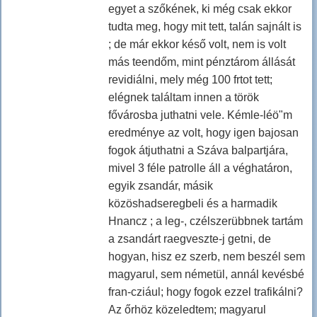
egyet a szőkének, ki még csak ekkor
tudta meg, hogy mit tett, talán sajnált is
; de már ekkor késő volt, nem is volt
más teendőm, mint pénztárom állását
revidiálni, mely még 100 frtot tett;
elégnek találtam innen a török
fővárosba juthatni vele. Kémle-léö"m
eredménye az volt, hogy igen bajosan
fogok átjuthatni a Száva balpartjára,
mivel 3 féle patrolle áll a véghatáron,
egyik zsandár, másik
közöshadseregbeli és a harmadik
Hnancz ; a leg-, czélszerübbnek tartám
a zsandárt raegveszte-j getni, de
hogyan, hisz ez szerb, nem beszél sem
magyarul, sem németül, annál kevésbé
fran-cziául; hogy fogok ezzel trafikálni?
Az őrhöz közeledtem; magyarul