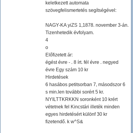
keletkezett automata
szövegfelismertetés segítségével:
NAGY-KA yiZS 1,1878. november 3-án.
Tizenhetedik évfolyam.
4
o
Előfizetett ár:
égést évre - . 8 írt. fél évre . negyed
évre Egy szám 10 kr
Hirdetések
6 hasábos petitsorban 7, másodszor 6
s min.len további sorért 5 kr.
NYILTTKRKKN soronként 10 krért
vétetnek fel Kincstári illeték minden
egyes hirdetésért különf 30 kr
fizetendő. k w^S&