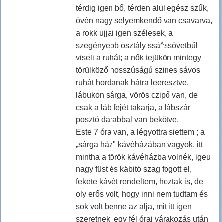
térdig igen bő, térden alul egész szűk,
övén nagy selyemkendő van csavarva,
a rokk ujjai igen szélesek, a
szegényebb osztály ssá^ssövetbűl
viseli a ruhát; a nők tejükön mintegy
törülköző hosszúságú szines sávos
ruhát hordanak hátra leeresztve,
lábukon sárga, vörös czipő van, de
csak a láb fejét takarja, a lábszár
posztó darabbal van bekötve.
Este 7 óra van, a légyottra siettem ; a
„sárga ház" kávéházában vagyok, itt
mintha a török kávéházba volnék, igeu
nagy füst és kábitó szag fogott el,
fekete kávét rendeltem, hoztak is, de
oly erős volt, hogy inni nem tudtam és
sok volt benne az alja, mit itt igen
szeretnek, egy fél órai várakozás után