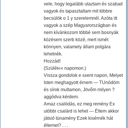
vele, hogy legalább utaztam és szabad
vagyok és tapasztaltam mit többre
becsülök o 1 y szerelemnél. Azóta itt
vagyok a szép Magyarországban és
nem kívánkozom többé sem bosnyák
közésem szerb közé, mert ismét
könnyen, valamely állam polgára
lehetnék.
Hozzád!
(Szülét«« napomon.)
Vissza gondolok e sxent napon, Melyet
Isten meghagyott érnem — TUnódöm
és sírok multamon, Jövőm milyen ?
aggódva kérdem.
Amaz csalódás, ez meg remény Ex
utóbbi csalárd is lehet — Éltem akkor
játsió tünamény Ezek kisérnék hát
éltemet? . . .