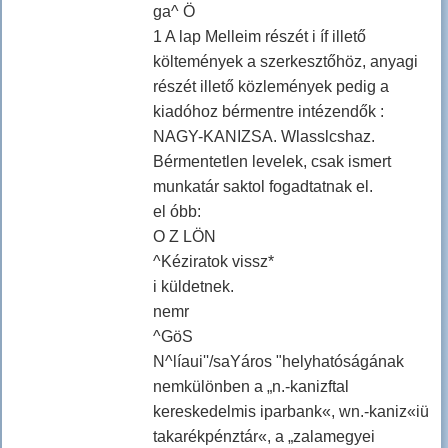
ga^ Ö
1 A lap Melleim részét i íf illető
költemények a szerkesztőhöz, anyagi
részét illető közlemények pedig a
kiadóhoz bérmentre intézendők :
NAGY-KANIZSA. Wlasslcshaz.
Bérmentetlen levelek, csak ismert
munkatár saktol fogadtatnak el.
el óbb:
O Z LÖN
^Kéziratok vissz*
i küldetnek.
nemr
^GöS
N^líaui''/saYáros "helyhatóságának
nemkülönben a „n.-kanizftal
kereskedelmis iparbank«, wn.-kaniz«iü
takarékpénztár«, a „zalamegyei