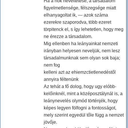
Ha a nők neveltetése, a társadalom
figyelmetlensége, félszegsége miatt
elhanyagoltat ik, — azok száma
ezerekre szaporodva, több ezeret
törpitenck el, s így lehetetlen, hogy meg
ne érezze a társadalom.
Mig ellenben ha leányainkat nemzeti
irányban helyesen neveljük, nem lesz
társadalmunknak sem olyan sok baja;
nem fog
kelleni azt az ehiemzctietlenedéstől
annyira féltenünk
Az tehát a fő dolog, hogy ugy elóbb-
kelőinknél, mint a középosztálynál is, a
leánynevelés olymód történjék, hogy
képes legyen fölfogni a fontosságot,
mely szerint egyedül tőle függ a nemzet
jövője.