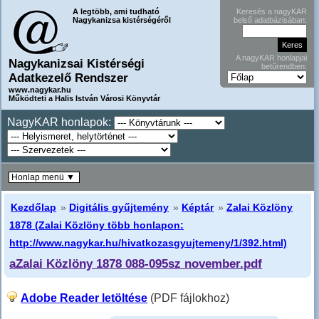
A legtöbb, ami tudható
Keresés a nagyKAR
Nagykanizsa kistérségéről
belső adatbázisában:
A nagyKAR honlapjai
Nagykanizsai Kistérségi
betűrendben:
Adatkezelő Rendszer
www.nagykar.hu
Működteti a Halis István Városi Könyvtár
NagyKAR honlapok:
Honlap menü ▼
Kezdőlap
»
Digitális gyűjtemény
»
Képtár
»
Zalai Közlöny
1878 (Zalai Közlöny több honlapon:
http://www.nagykar.hu/hivatkozasgyujtemeny/1/392.html)
aZalai Közlöny 1878 088-095sz november.pdf
Adobe Reader letöltése
(PDF fájlokhoz)