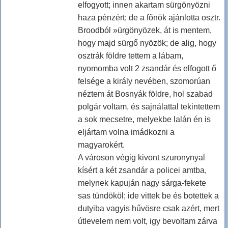
elfogyott; innen akartam sürgönyözni
haza pénzért; de a főnök ajánlotta osztr.
Broodból »ürgönyözek, át is mentem,
hogy majd sürgő nyözök; de alig, hogy
osztrák földre tettem a lábam,
nyomomba volt 2 zsandár és elfogott ő
felsége a király nevében, szomorúan
néztem át Bosnyák földre, hol szabad
polgár voltam, és sajnálattal tekintettem
a sok mecsetre, melyekbe lalán én is
eljártam volna imádkozni a
magyarokért.
A városon végig kivont szuronynyal
kísért a két zsandár a policei amtba,
melynek kapuján nagy sárga-fekete
sas tündököl; ide vittek be és botettek a
dutyiba vagyis hűvösre csak azért, mert
útlevelem nem volt, igy bevoltam zárva