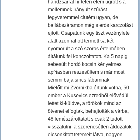
handzsárral hirtelen elém ugrott s a
mellemnek irányult szúrást
fegyveremmel clütém ugyan, de
ballábszáramon mégis erós karczolást
ejtott. Csapatunk egy tiszt vezénylete
alatt azonnal ott termett sa két
nyomorult a szó szoros értelmében
áltálunk fel konczoltatott. Ka 5 napig
sebesült hordó kocsin kényelmes
áp^iasban részesültem s már most
semmi baja sincs lábamnak.
Mielőtt mi Zvornikba értünk volna, 50
ember a Kusevics ezredből elővédül
lettet ki-küldve, a törökök mind az
ötvenet elfogtak, behajtották a várba,
48 lemészároltatott s csak 2 tudott
visszafutni; a szerencsétlen áldozatok
eicsonkitott tetemeit látva, nagyon