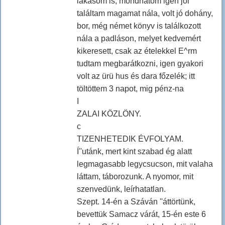
lakásom is, mondhatom igen jól
találtam magamat nála, volt jó dohány,
bor, még német könyv is találkozott
nála a padláson, melyet kedvemért
kikeresett, csak az ételekkel E^rm
tudtam megbarátkozni, igen gyakori
volt az ürü hus és dara főzelék; itt
töltöttem 3 napot, mig pénz-na
I
ZALAI KÖZLÖNY.
c
TIZENHETEDIK ÉVFOLYAM.
Í''utánk, mert kint szabad ég alatt
legmagasabb legycsucson, mit valaha
láttam, táborozunk. A nyomor, mit
szenvedünk, leírhatatlan.
Szept. 14-én a Száván ''áttörtünk,
bevettük Samacz várát, 15-én este 6