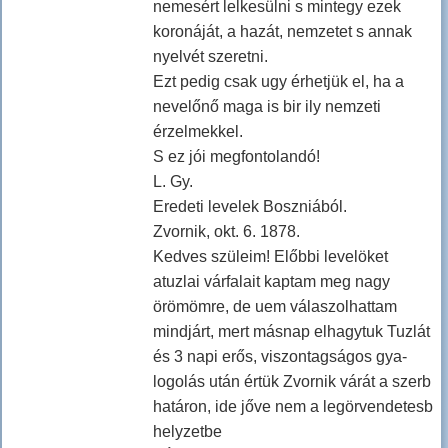
nemesért lelkesülni s mintegy ezek
koronáját, a hazát, nemzetet s annak
nyelvét szeretni.
Ezt pedig csak ugy érhetjük el, ha a
nevelőnő maga is bir ily nemzeti
érzelmekkel.
S ez jói megfontolandó!
L. Gy.
Eredeti levelek Boszniából.
Zvornik, okt. 6. 1878.
Kedves szüleim! Előbbi levelöket
atuzlai várfalait kaptam meg nagy
örömömre, de uem válaszolhattam
mindjárt, mert másnap elhagytuk Tuzlát
és 3 napi erős, viszontagságos gya-
logolás után értük Zvornik várát a szerb
határon, ide jőve nem a legörvendetesb
helyzetbe