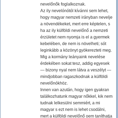
nevelőnők foglalkoznak.
Az ily nevelónótól kívánni sem lehet,
hogy magyar nemzeti irányban nevelje
a növendékeket, mert erre képtelen, s
ha az ily külföldi nevelőnő a nemzeti
érzületet nem nyomja is el a gyermek
kebelében, de nem is növelheti; sót
leginkább a közönyt gyökerezteti meg.
Mig a kormány leányaink nevelése
érdekében sokat tesz, addig egyesek
— bizony nyal nem látva a veszélyt —
mindjobban ragaszkodnak a külföldi
nevelőnókhöz.
Innen van azután, hogy igen gyakran
találkozhatunk magyar nőkkel, kik nem
tudnak lelkesülni semmiért, a mi
magyar s ezt nem is lehet csodálni,
mert a külföldi nevelőnő oem taníthatja