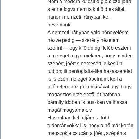
Nem a modern külcsilío-g á s czéljaira
s ennélfogva nem is külföldiek által,
hanem nemzeti irányban kell
nevelnünk.
A nemzeti irányban való nőnevelésre
nézve pedig — szerény nézetem
szerint — egyik fő dolog: felébreszteni
a meleget a gyermekben, hogy minden
szépért, jóért s nemesért lelkesülni
tudjon; itt benfoglalta-tika hazaszeretet
is; s ezen meleget ápolnunk kell a
töténelem buzgó tanításával ugy, hogy
magasztos érzelemtől át-hatottan
bármily időben is büszkén vallhassa
magát magyarnak. v
Hasonlóan kell eljárni a többi
tudományokkal is, hogy a nő már korán
megszokja csupán a jóért, szépért s