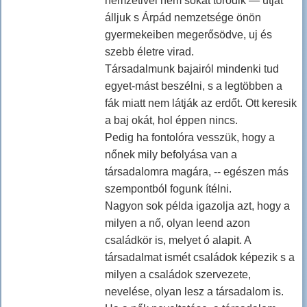
nemzetivel nem sokat törődik — útját
álljuk s Árpád nemzetsége önön
gyermekeiben megerősödve, uj és
szebb életre virad.
Társadalmunk bajairól mindenki tud
egyet-mást beszélni, s a legtöbben a
fák miatt nem látják az erdőt. Ott keresik
a baj okát, hol éppen nincs.
Pedig ha fontolóra vesszük, hogy a
nőnek mily befolyása van a
társadalomra magára, -- egészen más
szempontból fogunk ítélni.
Nagyon sok példa igazolja azt, hogy a
milyen a nő, olyan leend azon
családkör is, melyet ó alapit. A
társadalmat ismét családok képezik s a
milyen a családok szervezete,
nevelése, olyan lesz a társadalom is.