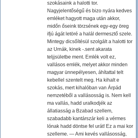
szokásaink a halotti tor.
Nagyjelentőségű és bizo nyára kedves
emléket hagyott maga után akkor,
midőn őseink törzsének egy-egy öreg
ifjú ágát letöré a halál dermesztő szele.
Mintegy dicsőítésül szolgált a halotti tor
az Urnák, kinek -.sent akarata
teljjsületbe ment. Emlék volt ez,
vallásos emlék, melyet akkor minden
magyar ünnepélyesen, áhítattal telt
kebellel szentelt meg. Ha kihalt e
szokás, mert kihalóban van Árpád
nemzetéből a vallásosság is. Nem kell
ma vallás, hadd uralkodjék az
állatiasság a Bzabad szellem,
szabadabb kantárszár keli a vérmes
lónak hadd döntse fel urát! Ez a mai kor
szelleme. — Ami kevés vallásosság,