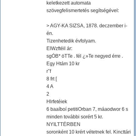
keletkezett automata
szövegfelismertetés segítségével:
> AGY-KA SIZSA, 1878. deczember i-
én.
Tizenhetedik évfolyam.
ElWzftéil ár:
sgÓB* öTTe . fél ¿»Te negyed érre .
Egy Htám 10 kr
r"f
8 frt [
4 A
2
Hlrfetéiek
6 baaíboí petitiOrban 7, máaodwor 6 s
minden további sorért 5 kr.
NYILTTÉRBEN
soronként 10 krért vétetnek fel. Kincttári