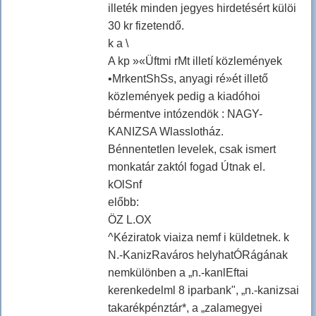
illeték minden jegyes hirdetésért külöi
30 kr fizetendő.
k a \
A kp »«Üftmi rMt illetí közlemények
•MrkentShSs, anyagi ré»ét illető
közlemények pedig a kiadóhoi
bérmentve intózendök : NAGY-
KANIZSA Wlasslotház.
Bénnentetlen levelek, csak ismert
monkatár zaktól fogad Útnak el.
kOlSnf
előbb:
ÖZ L.OX
^Kéziratok viaiza nemf i küldetnek. k
N.-KanizRaváros helyhatÓRágának
nemkülönben a „n.-kanlEftai
kerenkedelml 8 iparbank", „n.-kanizsai
takarékpénztár*, a „zalamegyei