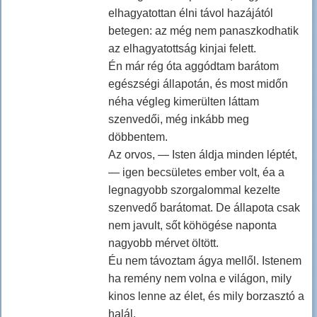
elhagyatottan élni távol hazájától
betegen: az még nem panaszkodhatik
az elhagyatottság kinjai felett.
Én már rég óta aggódtam barátom
egészségi állapotán, és most midőn
néha végleg kimerülten láttam
szenvedői, még inkább meg
döbbentem.
Az orvos, — Isten áldja minden léptét,
— igen becsületes ember volt, éa a
legnagyobb szorgalommal kezelte
szenvedő barátomat. De állapota csak
nem javult, sőt köhögése naponta
nagyobb mérvet öltött.
Éu nem távoztam ágya mellől. Istenem
ha remény nem volna e világon, mily
kinos lenne az élet, és mily borzasztó a
halál.