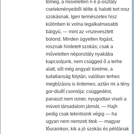
tömeg, a műveletlen n é p-osztály
cselekményeiből itélte & halotti tort rosz
szokásnak. Igen természetes hisz
különben ki volna legalkalmasabb
bárgyú, — mint az «rszevesztett
bolond. Minden ügyetlen fogást,
rosznak hirdetett szokás; csak a
műveletlen néponztály nyakába
kapcsoljunk, nem csügged ő a terhe
alatt, sőt még angyali türelme, a
tudatlanság folytán, valóban terhes
megbízásra is érdemes; aztán mi a tény
gor-diu8Í csomója: csüggedést,
panaszt nem ismer, nyugodtan viseli a
müveit társadalom jármát. — Hajh
pedig csak tekintsünk végig — ha
ugyan nem nemzeti titok — magyar
főurainkon, kik a jó szokás és példának