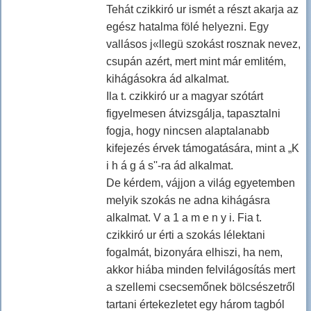
Tehát czikkiró ur ismét a részt akarja az
egész hatalma fölé helyezni. Egy
vallásos j«llegü szokást rosznak nevez,
csupán azért, mert mint már emlitém,
kihágásokra ád alkalmat.
Ila t. czikkiró ur a magyar szótárt
figyelmesen átvizsgálja, tapasztalni
fogja, hogy nincsen alaptalanabb
kifejezés érvek támogatására, mint a „K
i h á g á s''-ra ád alkalmat.
De kérdem, vájjon a világ egyetemben
melyik szokás ne adna kihágásra
alkalmat. V a 1 a m e n y i. Fia t.
czikkiró ur érti a szokás lélektani
fogalmát, bizonyára elhiszi, ha nem,
akkor hiába minden felvilágosítás mert
a szellemi csecsemőnek bölcsészetről
tartani értekezletet egy három tagból