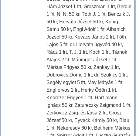
Hám József 1 frt, Groszman 1 frt, Berdin
1 frt, N. N. 50 kr, Tóth J. 1 frt, Benczik J.
50 kr, Horváth József 50 kr, König
Samu 50 kr, Engl Adolf 1 frt, Albanich
József 50 kr. Kovács János 2 frt, Tóth
Lajos 5 frt, dr. Horváth ügyvéd 40 kr,
Rácz 1 frt, T. J. 1 frt, Koch 1 frt, Tárnok
Alajos 2 frt, Máninger József 1 frt,
Márkus Frigyes 50 kr, Zánkay 1 frt,
Dobrovics Döme 1 frt, dr. Szukics 1 frt,
Segély egylet 5 frt, May Mátyás 1 frt,
Engl orvos 1 frt, Herky Ödön 1 frt,
Knorczer Frigyes 1 frt, Hart-mann
Ignácz 50 kr, Zatureczky Zsigmond 1 frt,
Zerkovicz Zsig. és társa 2 frt, Grosz
József 50 kr, Eyveck Károly 50 kr, Blau
1 frt, Nekeresdy 60 kr, Betlheim Márkus
1 frt, Spitzer Adolf 1 frt, Lusztig Gusztáv