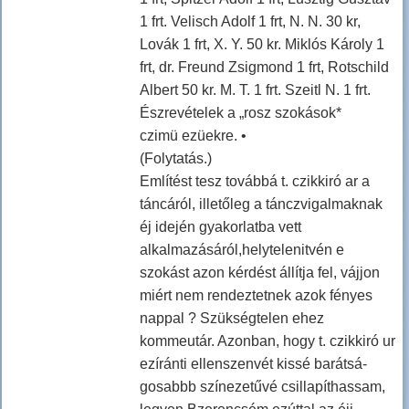
1 frt. Velisch Adolf 1 frt, N. N. 30 kr,
Lovák 1 frt, X. Y. 50 kr. Miklós Károly 1
frt, dr. Freund Zsigmond 1 frt, Rotschild
Albert 50 kr. M. T. 1 frt. Szeitl N. 1 frt.
Észrevételek a „rosz szokások*
czimü ezüekre. •
(Folytatás.)
Említést tesz továbbá t. czikkiró ar a
táncáról, illetőleg a tánczvigalmaknak
éj idején gyakorlatba vett
alkalmazásáról,helytelenitvén e
szokást azon kérdést állítja fel, vájjon
miért nem rendeztetnek azok fényes
nappal ? Szükségtelen ehez
kommeutár. Azonban, hogy t. czikkiró ur
ezíránti ellenszenvét kissé barátsá-
gosabbb színezetűvé csillapíthassam,