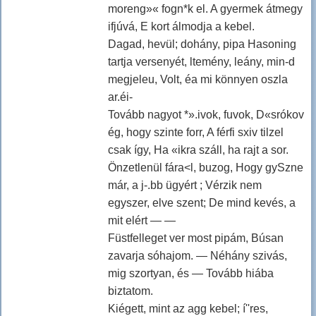
moreng»« fogn*k el. A gyermek átmegy
ifjúvá, E kort álmodja a kebel.
Dagad, hevül; dohány, pipa Hasoning
tartja versenyét, ltemény, leány, min-d
megjeleu, Volt, éa mi könnyen oszla
ar.éi-
Tovább nagyot *».ivok, fuvok, D«srókov
ég, hogy szinte forr, A férfi sxiv tilzel
csak így, Ha «ikra száll, ha rajt a sor.
Önzetlenül fára<l, buzog, Hogy gySzne
már, a j-.bb ügyért ; Vérzik nem
egyszer, elve szent; De mind kevés, a
mit elért — —
Füstfelleget ver most pipám, Búsan
zavarja sóhajom. — Néhány szivás,
mig szortyan, és — Tovább hiába
biztatom.
Kiégett, mint az agg kebel; í''res,