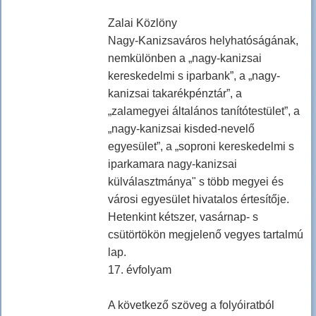
Zalai Közlöny
Nagy-Kanizsaváros helyhatóságának,
nemkülönben a „nagy-kanizsai
kereskedelmi s iparbank”, a „nagy-
kanizsai takarékpénztár”, a
„zalamegyei általános tanítótestület”, a
„nagy-kanizsai kisded-nevelő
egyesület”, a „soproni kereskedelmi s
iparkamara nagy-kanizsai
külválasztmánya" s több megyei és
városi egyesület hivatalos értesítője.
Hetenkint kétszer, vasárnap- s
csütörtökön megjelenő vegyes tartalmú
lap.
17. évfolyam
A következő szöveg a folyóiratból