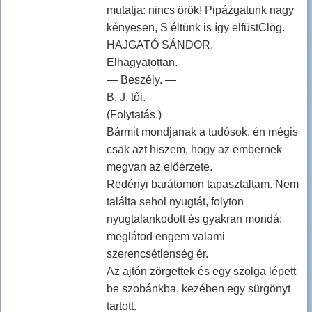
mutatja: nincs örök! Pipázgatunk nagy
kényesen, S éltünk is így elfüstClög.
HAJGATÓ SÁNDOR.
Elhagyatottan.
— Beszély. —
B. J. tői.
(Folytatás.)
Bármit mondjanak a tudósok, én mégis
csak azt hiszem, hogy az embernek
megvan az előérzete.
Redényi barátomon tapasztaltam. Nem
találta sehol nyugtát, folyton
nyugtalankodott és gyakran mondá:
meglátod engem valami
szerencsétlenség ér.
Az ajtón zörgettek és egy szolga lépett
be szobánkba, kezében egy sürgönyt
tartott.