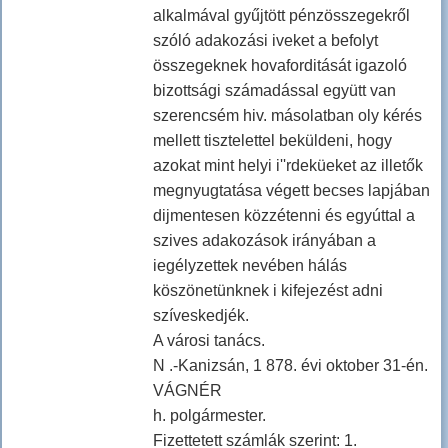
alkalmával gyűjtött pénzösszegekről
szóló adakozási iveket a befolyt
összegeknek hovaforditását igazoló
bizottsági számadással együtt van
szerencsém hiv. másolatban oly kérés
mellett tisztelettel beküldeni, hogy
azokat mint helyi i''rdeküeket az illetők
megnyugtatása végett becses lapjában
dijmentesen közzétenni és egyúttal a
szives adakozások irányában a
iegélyzettek nevében hálás
köszönetünknek i kifejezést adni
szíveskedjék.
A városi tanács.
N .-Kanizsán, 1 878. évi oktober 31-én.
VÁGNÉR
h. polgármester.
Fizettetett számlák szerint: 1.