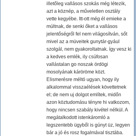
illetőleg vallásos szokás még létezik,
azt a köznép, a műveletlen osztály
vette kegyébe. Itt-ott még él emieke a
múltnak, de senki őket a vallásos
jelentőségről fel nem világosítván, sőt
mivel az a müveitek gunytár-gyául
szolgál, nem gyakoroltatnak. így vesz ki
a kedves emlék, ily csúfosan
vallástalan go noszak ördögi
mosolyának káröröme közt.
Elismerésre méltó ugyan, hogy ily
alkalommal visszaélések követtetnek
el; de nem uj dolgot említek, midőn
azon köztudomásu tényre hi vatkozom,
hogy nincsen szabály kivétel nélkül. A
megátalkodott istenkáromló a
legszentebb ügyből is gúnyt üz, legyen
bár a jó és rosz fogalmával tisztába.