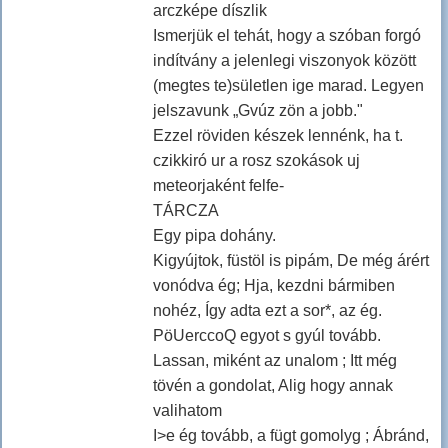
arczképe díszlik
Ismerjük el tehát, hogy a szóban forgó
indítvány a jelenlegi viszonyok között
(megtes te)sületlen ige marad. Legyen
jelszavunk „Gvúz zön a jobb."
Ezzel röviden készek lennénk, ha t.
czikkiró ur a rosz szokások uj
meteorjaként felfe-
TÁRCZA
Egy pipa dohány.
Kigyújtok, füstöl is pipám, De még árért
vonódva ég; Hja, kezdni bármiben
nohéz, Így adta ezt a sor*, az ég.
PöUerccoQ egyot s gyúl tovább.
Lassan, miként az unalom ; Itt még
tövén a gondolat, Alig hogy annak
valihatom
I>e ég tovább, a fügt gomolyg ; Ábránd,