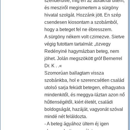
szenderülve, mig én az ablaknál ültem,
és mesziről megismertem a sürgöny
hivatal szolgát. Hozzánk jött. En szép
csendesen kiosontam a szobámból,
hogy a beteget fel ne ébresszem.
A sürgöny nékem volt czimezve. Sietve
végig futottam tartalmát: „özvegy
Redényiné hagymázban beteg, nem
jöhet. Jolán megszökött gróf Bernerrel
Dr. K . .«
Szomorúan ballagtam vissza
szobánkba, hol e szerencsétlen család
utolsó sarja feküdt betegen, elhagyatva
mindenkitől, és meggya-láztan azon nő
hűtlenségétől, kiért életét, családi
boldogságát, hazáját, vagyonát szóval
mindé nét feláldozta.
- A beteg ágyához ültem éj igen