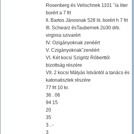
Rosenberg és Velischnek 1101 ''/a liter
borért a 7 frt
II. Bartos Jánosnak 528 lit. borért h 7 frt
III. Schwarz ésTaubernek 2ü30 drb.
virginia szivarért
IV. Ozigányoknak zenéért
V. Czigányoknak''zenéért
VI. Két kocsi Szigritz Róberttól
bizottság részére
VII. 2 kocsi Mátyás Istvántól a tanács és
katonatisztek részére
77 frt 10 kr.
36 . 06
94 15
20
35
3 . -
3