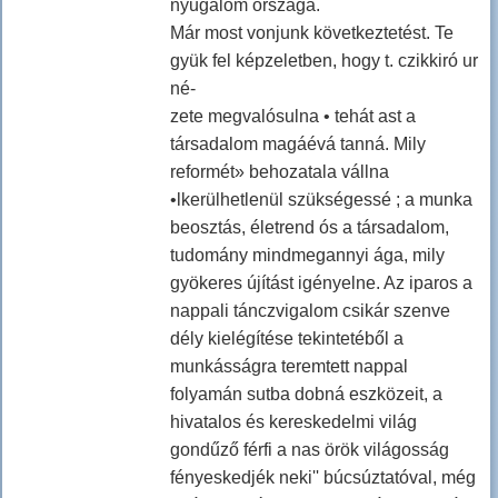
nyugalom országa.
Már most vonjunk következtetést. Te
gyük fel képzeletben, hogy t. czikkiró ur
né-
zete megvalósulna • tehát ast a
társadalom magáévá tanná. Mily
reformét» behozatala vállna
•lkerülhetlenül szükségessé ; a munka
beosztás, életrend ós a társadalom,
tudomány mindmegannyi ága, mily
gyökeres újítást igényelne. Az iparos a
nappali tánczvigalom csikár szenve
dély kielégítése tekintetéből a
munkásságra teremtett nappal
folyamán sutba dobná eszközeit, a
hivatalos és kereskedelmi világ
gondűző férfi a nas örök világosság
fényeskedjék neki'' búcsúztatóval, még