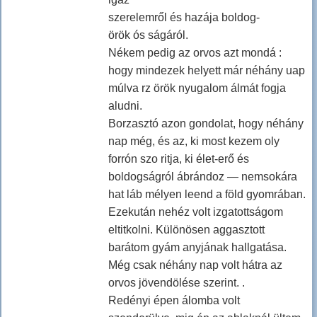
szerelemről és hazája boldog-
örök ós ságáról.
Nékem pedig az orvos azt mondá :
hogy mindezek helyett már néhány uap
múlva rz örök nyugalom álmát fogja
aludni.
Borzasztó azon gondolat, hogy néhány
nap még, és az, ki most kezem oly
forrón szo ritja, ki élet-erő és
boldogságról ábrándoz — nemsokára
hat láb mélyen leend a föld gyomrában.
Ezekután nehéz volt izgatottságom
eltitkolni. Különösen aggasztott
barátom gyám anyjának hallgatása.
Még csak néhány nap volt hátra az
orvos jövendölése szerint. .
Redényi épen álomba volt