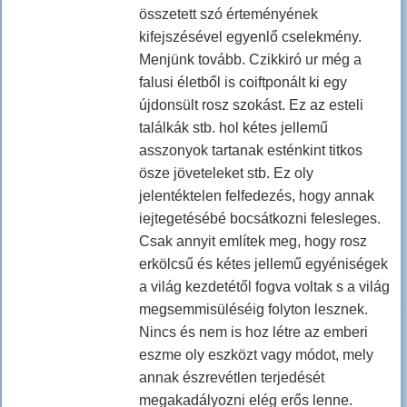
összetett szó érteményének
kifejszésével egyenlő cselekmény.
Menjünk tovább. Czikkiró ur még a
falusi életből is coiftponált ki egy
újdonsült rosz szokást. Ez az esteli
találkák stb. hol kétes jellemű
asszonyok tartanak esténkint titkos
ösze jöveteleket stb. Ez oly
jelentéktelen felfedezés, hogy annak
iejtegetésébé bocsátkozni felesleges.
Csak annyit említek meg, hogy rosz
erkölcsű és kétes jellemű egyéniségek
a világ kezdetétől fogva voltak s a világ
megsemmisüléséig folyton lesznek.
Nincs és nem is hoz létre az emberi
eszme oly eszközt vagy módot, mely
annak észrevétlen terjedését
megakadályozni elég erős lenne.