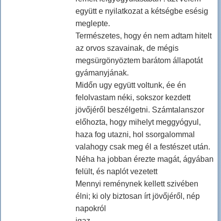
együtt e nyilatkozat a kétségbe esésig
meglepte.
Természetes, hogy én nem adtam hitelt
az orvos szavainak, de mégis
megsürgönyöztem barátom állapotát
gyámanyjának.
Midőn ugy együtt voltunk, ée én
felolvastam néki, sokszor kezdett
jövőjéről beszélgetni. Számtalanszor
előhozta, hogy mihelyt meggyógyul,
haza fog utazni, hol ssorgalommal
valahogy csak meg él a festészet után.
Néha ha jobban érezte magát, ágyában
felült, és naplót vezetett
Mennyi reménynek kellett szivében
élni; ki oly biztosan írt jövőjéről, nép
napokról
igaz