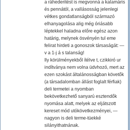
a ráhederitést is megvonná a kalamáris
és pennától, a vallásosság jelenlegi
vétkes gondatlanságból származó
elhanyagolása alig még óriásabb
léptekkel haladna előre egész azon
határig, melynek ösvényén tul eme
felirat hirdeti a gonoszok társaságát: —
v a 1-j á s talanság!
Ily körülményekből ítélve t, czikkiró ur
indítványa nem volna üdvhozó, mert az
ezen szokást általánosságban követők
(a társadalomban állást foglalt férfiak)
deli termetei a nyomban
bekövetkezhető sanyarú esztendők
nyomása alatt, melyek az eljátszott
kereset mód utókövetkezményei, —
nagyon is deli terme-tüekké
silányithatnának.