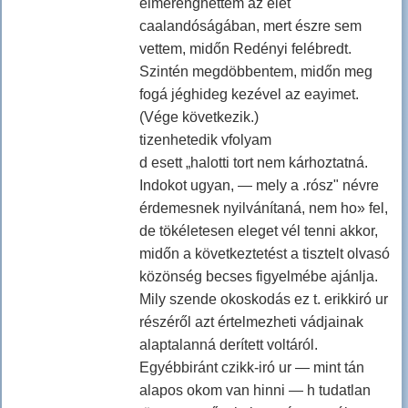
elmerenghettem az élet
caalandóságában, mert észre sem
vettem, midőn Redényi felébredt.
Szintén megdöbbentem, midőn meg
fogá jéghideg kezével az eayimet.
(Vége következik.)
tizenhetedik vfolyam
d esett „halotti tort nem kárhoztatná.
Indokot ugyan, — mely a .rósz" névre
érdemesnek nyilvánítaná, nem ho» fel,
de tökéletesen eleget vél tenni akkor,
midőn a következtetést a tisztelt olvasó
közönség becses figyelmébe ajánlja.
Mily szende okoskodás ez t. erikkiró ur
részéről azt értelmezheti vádjainak
alaptalanná derített voltáról.
Egyébbiránt czikk-iró ur — mint tán
alapos okom van hinni — h tudatlan