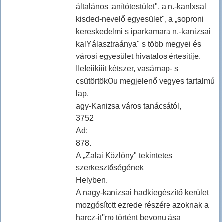
általános tanítótestület", a n.-kanlxsal
kisded-nevelő egyesület", a „soproni
kereskedelmi s iparkamara n.-kanizsai
kalYálasztraánya" s több megyei és
városi egyesület hivatalos értesitije.
IIeIeiikiiit kétszer, vasárnap- s
csütörtökOu megjelenő vegyes tartalmú
lap.
agy-Kanizsa város tanácsától,
3752
Ad:
878.
A „Zalai Közlöny" tekintetes
szerkesztőségének
Helyben.
A nagy-kanizsai hadkiegészítő kerület
mozgósított ezrede részére azoknak a
harcz-it''rro történt bevonulása