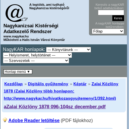
A legtöbb, ami tudható
Keresés a nagyKAR
Nagykanizsa kistérségéről
belső adatbázisában:
A nagyKAR honlapjai
Nagykanizsai Kistérségi
betűrendben:
Adatkezelő Rendszer
www.nagykar.hu
Működteti a Halis István Városi Könyvtár
NagyKAR honlapok:
Honlap menü ▼
Kezdőlap
»
Digitális gyűjtemény
»
Képtár
»
Zalai Közlöny
1878 (Zalai Közlöny több honlapon:
http://www.nagykar.hu/hivatkozasgyujtemeny/1/392.html)
aZalai Közlöny 1878 096-104sz december.pdf
Adobe Reader letöltése
(PDF fájlokhoz)