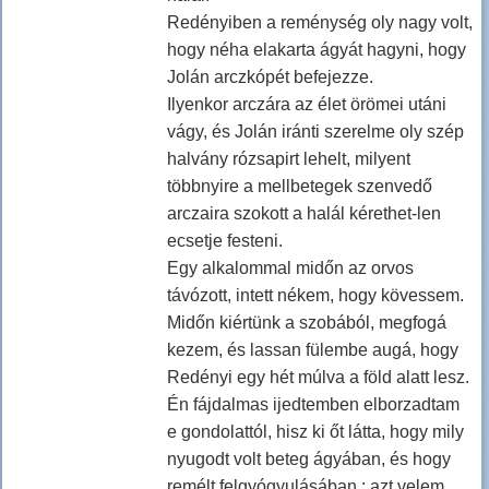
Redényiben a reménység oly nagy volt,
hogy néha elakarta ágyát hagyni, hogy
Jolán arczkópét befejezze.
Ilyenkor arczára az élet örömei utáni
vágy, és Jolán iránti szerelme oly szép
halvány rózsapirt lehelt, milyent
többnyire a mellbetegek szenvedő
arczaira szokott a halál kérethet-len
ecsetje festeni.
Egy alkalommal midőn az orvos
távózott, intett nékem, hogy kövessem.
Midőn kiértünk a szobából, megfogá
kezem, és lassan fülembe augá, hogy
Redényi egy hét múlva a föld alatt lesz.
Én fájdalmas ijedtemben elborzadtam
e gondolattól, hisz ki őt látta, hogy mily
nyugodt volt beteg ágyában, és hogy
remélt felgyógyulásában : azt velem