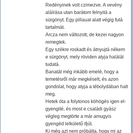
Redényinek volt czimezve. A vevény
aláírása utan barátom felnyitá a
sürgönyt. Egy pillauat alatt végig futá
tartalmát.
Arcza nem változott, de kezei nagyon
remegtek.
Egy székre roskadt és átnyujtá nékem
e sürgönyt, mely röviden atyja halálát
tudatá.
Banatát még inkább emelé, hogy a
temetésről már megkéselt, és azon
gondolat, hogy atyja a tébolydában halt
meg.
Hetek óta a folytonos köhögés igen el-
gyengité, és most e családi gyász
végleg megtörte a már amugyis
gyengéd lelkületű ifjút.
Ki még azt nem próbálta, hogy mi az