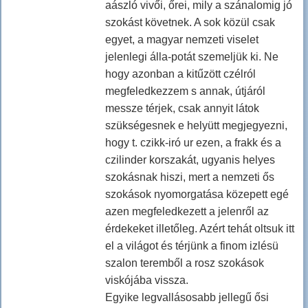
aászló vivői, őrei, mily a szánalomig jó
szokást követnek. A sok közül csak
egyet, a magyar nemzeti viselet
jelenlegi álla-potát szemeljük ki. Ne
hogy azonban a kitűzött czélról
megfeledkezzem s annak, útjáról
messze térjek, csak annyit látok
szükségesnek e helyütt megjegyezni,
hogy t. czikk-iró ur ezen, a frakk és a
czilinder korszakát, ugyanis helyes
szokásnak hiszi, mert a nemzeti ős
szokások nyomorgatása közepett egé
azen megfeledkezett a jelenről az
érdekeket illetőleg. Azért tehát oltsuk itt
el a világot és térjünk a finom izlésü
szalon teremből a rosz szokások
viskójába vissza.
Egyike legvallásosabb jellegű ősi