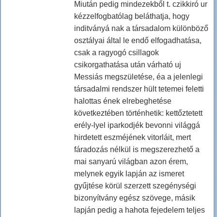
Miután pedig mindezekből t. czikkiró ur
kézzelfogbatólag beláthatja, hogy
inditványá nak a társadalom különböző
osztályai által le endő elfogadhatása,
csak a ragyogó csillagok
csikorgathatása után várható uj
Messiás megszületése, éa a jelenlegi
társadalmi rendszer hült tetemei feletti
halottas ének elrebeghetése
következtében történhetik: kettőztetett
erély-lyel iparkodjék bevonni világgá
hirdetett eszméjének vitorláit, mert
fáradozás nélkül is megszerezhető a
mai sanyarú világban azon érem,
melynek egyik lapján az ismeret
gyűjtése körül szerzett szegénységi
bizonyítvány egész szövege, másik
lapján pedig a hahota fejedelem teljes