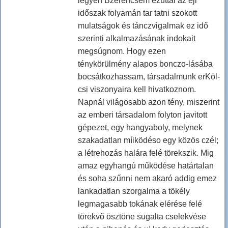
legyen Bzerencsém ezúttal az éji
időszak folyamán tar tatni szokott
mulatságok és tánczvigalmak ez idő
szerinti alkalmazásának indokait
megsúgnom. Hogy ezen
ténykörülmény alapos bonczo-lásába
bocsátkozhassam, társadalmunk erKöl-
csi viszonyaira kell hivatkoznom.
Napnál világosabb azon tény, miszerint
az emberi társadalom folyton javitott
gépezet, egy hangyaboly, melynek
szakadatlan míiködéso egy közös czél;
a létrehozás halára felé törekszik. Mig
amaz egyhangú működése határtalan
és soha szűnni nem akaró addig emez
lankadatlan szorgalma a tökély
legmagasabb tokának elérése felé
törekvő ösztöne sugalta cselekvése