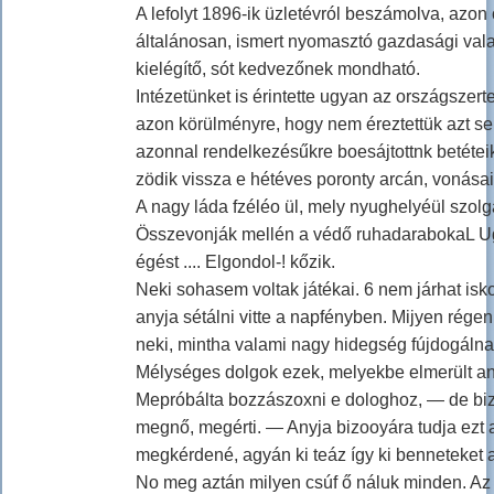
A lefolyt 1896-ik üzletévról beszámolva, azon
általánosan, ismert nyomasztó gazdasági vala
kielégítő, sót kedvezőnek mondható.
Intézetünket is érintette ugyan az országszer
azon körülményre, hogy nem éreztettük azt se
azonnal rendelkezésűkre boesájtottnk betétei
zödik vissza e hétéves poronty arcán, vonása
A nagy láda fzéléo ül, mely nyughelyéül szolg
Összevonják mellén a védő ruhadarabokaL Ugy 
égést .... Elgondol-! kőzik.
Neki sohasem voltak játékai. 6 nem járhat isko
anyja sétálni vitte a napfényben. Mijyen régen 
neki, mintha valami nagy hidegség fújdogáln
Mélységes dolgok ezek, melyekbe elmerült ané
Mepróbálta bozzászoxni e dologhoz, — de biz
megnő, megérti. — Anyja bizooyára tudja ezt a
megkérdené, agyán ki teáz így ki benneteket 
No meg aztán milyen csúf ő náluk minden. Az ab