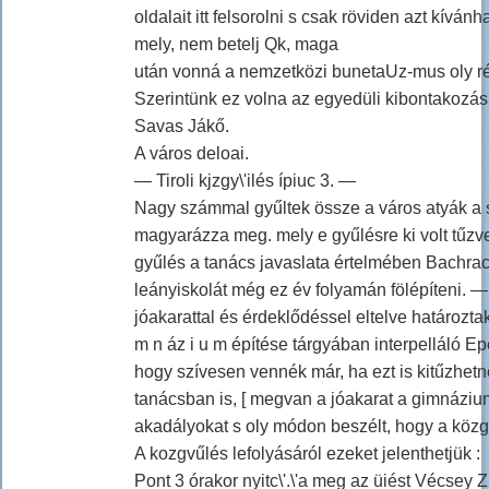
oldalait itt felsorolni s csak röviden azt kívá
mely, nem betelj Qk, maga
után vonná a nemzetközi bunetaUz-mus oly ré
Szerintünk ez volna az egyedüli kibontakozás
Savas Jákő.
A város deloai.
— Tiroli kjzgy\'ilés ípiuc 3. —
Nagy számmal gyűltek össze a város atyák a s
magyarázza meg. mely e gyűlésre ki volt tűzve.
gyűlés a tanács javaslata értelmében Bachrach 
leányiskolát még ez év folyamán fölépíteni. — 
jóakarattal és érdeklődéssel eltelve határoztak 
m n áz i u m építése tárgyában interpelláló Ep
hogy szívesen vennék már, ha ezt is kitűzhetné
tanácsban is, [ megvan a jóakarat a gimnázium 
akadályokat s oly módon beszélt, hogy a közg
A kozgvűlés lefolyásáról ezeket jelenthetjük :
Pont 3 órakor nyitc\'.\'a meg az üiést Vécsey 