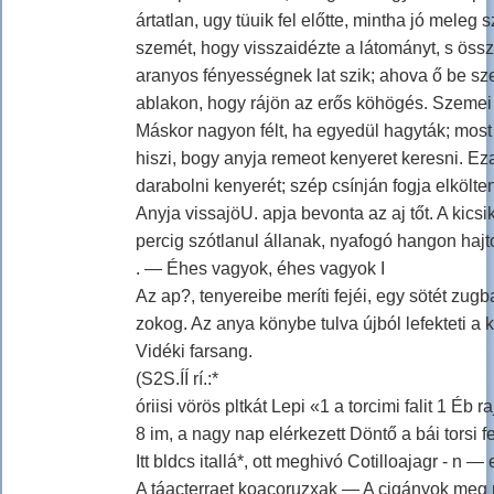
ártatlan, ugy tüuik fel előtte, mintha jó meleg
szemét, hogy visszaidézte a látományt, s össz
aranyos fényességnek lat szik; ahova ő be szer
ablakon, hogy rájön az erős köhögés. Szemei
Máskor nagyon félt, ha egyedül hagyták; most
hiszi, bogy anyja remeot kenyeret keresni. Eza
darabolni kenyerét; szép csínján fogja elkölte
Anyja vissajöU. apja bevonta az aj tőt. A kic
percig szótlanul állanak, nyafogó hangon hajto
. — Éhes vagyok, éhes vagyok I
Az ap?, tenyereibe meríti fejéi, egy sötét zug
zokog. Az anya könybe tulva újból lefekteti a k
Vidéki farsang.
(S2S.ÍÍ rí.:*
óriisi vörös pltkát Lepi «1 a torcimi falit 1 Éb r
8 im, a nagy nap elérkezett Döntő a bái torsi fe
Itt bldcs itallá*, ott meghivó Cotilloajagr - n
A táacterraet koacoruzxak — A cigányok meg rá