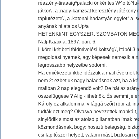
réaz.ény-tiraaaig*palacki önkéntes W^oltó^lu-
játkor\', a .nagy-kamzsat keresztény jótékony 
tápiutézete\', a .katonai hadastyán egylet* a
anyának hi,atalos Up/a
HETENKIiNT EGYSZER, SZOMBATON MEG
Nafj-Kaaixia, 1897. oarc 6.
i. körei két beti földmivelési költség\', itáb
megoldási nyernek, agy képesek nemesik a n
legrosszabb helyzetbe sodorni.
Ha emiékezetünkbe idézzük a mait éveknek költ
nem 2: ezbetjuk nagy haladásnak azt, ha a képv
maliban 2 nap elegendő volt? De hát az arány
összefüggése ? Alig -iiihetnők. És semmi jele
Károly ez alkalommal világgá szőrt röpirat; i
tudták ezt meg?.Olvasva nevezettek mankáit, 
sínylődik s most az atolsó pillanatban írnak 
közmondásnak, bogy: hosszú betegség, biztos 
csillapitószer helyett, valami mást, biztosan e