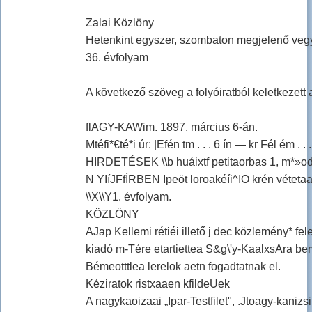
Zalai Közlöny
Hetenkint egyszer, szombaton megjelenő vegy
36. évfolyam
A következő szöveg a folyóiratból keletkezett
flAGY-KAWim. 1897. március 6-án.
Mtéfi*€té*i úr: |Efén tm . . . 6 ín — kr Fél ém . . .
HIRDETÉSEK \\b huáixtf petitaorbas 1, m*»od»so
N YIíJFfÍRBEN Ipeöt loroakéíi^IO krén vétetaaaj
\\X\\Y1. évfolyam.
KÖZLÖNY
AJap Kellemi rétiéi illető j dec közlemény* fele
kiadó m-Tére etartiettea S&g\'y-KaalxsAra be
Bémeotttlea lerelok aetn fogadtatnak el.
Kéziratok ristxaaen kfildeUek
A nagykaoizaai „Ipar-Testfilet", .Jtoagy-kaniz