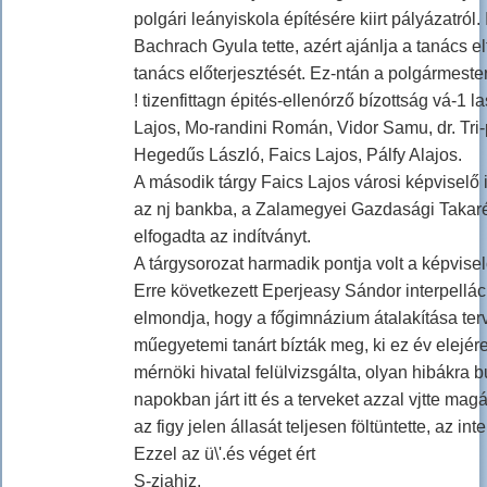
polgári leányiskola építésére kiirt pályázatró
Bachrach Gyula tette, azért ajánlja a tanács el
tanács előterjesztését. Ez-ntán a polgármeste
! tizenfittagn épités-ellenórző bízottság vá-1 
Lajos, Mo-randini Román, Vidor Samu, dr. Tr
Hegedűs László, Faics Lajos, Pálfy Alajos.
A második tárgy Faics Lajos városi képviselő 
az nj bankba, a Zalamegyei Gazdasági Takaré
elfogadta az indítványt.
A tárgysorozat harmadik pontja volt a képvisel
Erre következett Eperjeasy Sándor interpellá
elmondja, hogy a főgimnázium átalakítása ter
műegyetemi tanárt bízták meg, ki ez év elejér
mérnöki hivatal felülvizsgálta, olyan hibákra 
napokban járt itt és a terveket azzal vjtte mag
az figy jelen állasát teljesen föltüntette, az in
Ezzel az ü\'.és véget ért
S-ziahiz.