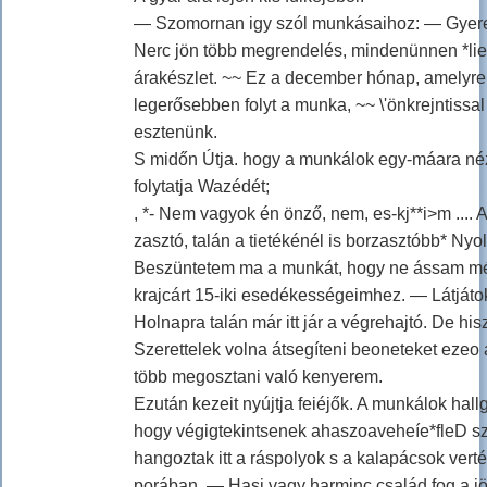
— Szomornan igy szól munkásaihoz: — Gyereke
Nerc jön több megrendelés, mindenünnen *li
árakészlet. ~~ Ez a december hónap, amelyre
legerősebben folyt a munka, ~~ \'önkrejntissal fe
esztenünk.
S midőn Útja. hogy a munkálok egy-máara néz
folytatja Wazédét;
, *- Nem vagyok én önző, nem, es-kj**i>m .... 
zasztó, talán a tietékénél is borzasztóbb* Nyol
Beszüntetem ma a munkát, hogy ne ássam mé
krajcárt 15-iki esedékességeimhez. — Látjátok
Holnapra talán már itt jár a végrehajtó. De hi
Szerettelek volna átsegíteni beoneteket ezeo
több megosztani való kenyerem.
Ezután kezeit nyújtja feiéjők. A munkálok hal
hogy végigtekintsenek ahaszoaveheíe*fleD s
hangoztak itt a ráspolyok s a kalapácsok vert
porában. — Hasi vagy harminc család fog a j