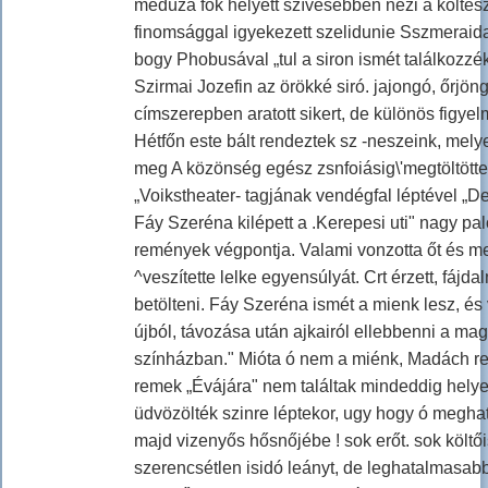
medúza fők helyett szívesebben nézi a költész
finomsággal igyekezett szelidunie Sszmeraida 
bogy Phobusával „tul a siron ismét találkozzék
Szirmai Jozefin az örökké siró. jajongó, őrjön
címszerepben aratott sikert, de különös figyel
Hétfőn este bált rendeztek sz -neszeink, mely
meg A közönség egész zsnfoiásig\'megtöltötte
„Voikstheater- tagjának vendégfal léptével „D
Fáy Szeréna kilépett a .Kerepesi uti" nagy p
remények végpontja. Valami vonzotta őt és m
^veszítette lelke egyensúlyát. Crt érzett, fájd
betölteni. Fáy Szeréna ismét a mienk lesz, és
újból, távozása után ajkairól ellebbenni a mag
színházban." Mióta ó nem a miénk, Madách rem
remek „Évájára" nem találtak mindeddig helyet
üdvözölték szinre léptekor, ugy hogy ó meghat
majd vizenyős hősnőjébe ! sok erőt. sok költőis
szerencsétlen isidó leányt, de leghatalmasabb