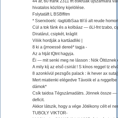
44 ar, 60 frank 2311 frt 89kruak ujszámlára való
hivatalos közlöny kijelölése.
Fslytatáft L BSBffitm
* Sserxöoelc -tagtütbSaa tti\'ó alt reude homoriu
Cül a tok fánk és a kolbáaz — óLl-fnt tzabo, ci
Diratárul, csipkét, kráglit
Viliik hordják a kartáadliki |
8 ki a (jrnoessé dereé* tagja -
Az a htját tQtnt hagyja.
Éi — mit senki meg ne lásson : Nök Öltöznek egy
A mily kíj az első csiriát ! S kínos reggel tz 
8 azonkívül pezsgős palack : ik hever ax suta
Mert miatienki elégedve Távoiik el a rvggelb
dámok*
Csík taidoa Tégszámadátrs. Jönnek össze — e
deficit.
Akkor látszik, hogy a vége Jótékony célt el 
TUBOLY VIKTOR-