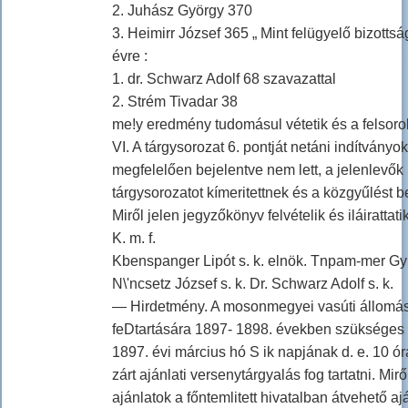
2. Juhász György 370
3. Heimirr József 365 „ Mint felügyelő bizotts
évre :
1. dr. Schwarz Adolf 68 szavazattal
2. Strém Tivadar 38
me!y eredmény tudomásul vétetik és a felsorol
VI. A tárgysorozat 6. pontját netáni indítván
megfelelően bejelentve nem lett, a jelenlevők k
tárgysorozatot kímeritettnek és a közgyűlést be
Miről jelen jegyzőkönyv felvételik és iláirattatik
K. m. f.
Kbenspanger Lipót s. k. elnök. Tnpam-mer Gyul
N\'ncsetz József s. k. Dr. Schwarz Adolf s. k.
— Hirdetmény. A mosonmegyei vasúti állomáso
feDtartására 1897- 1898. években szükséges 5
1897. évi március hó S ik napjának d. e. 10 ór
zárt ajánlati versenytárgyalás fog tartatni. Mi
ajánlatok a főntemlitett hivatalban átvehető aj