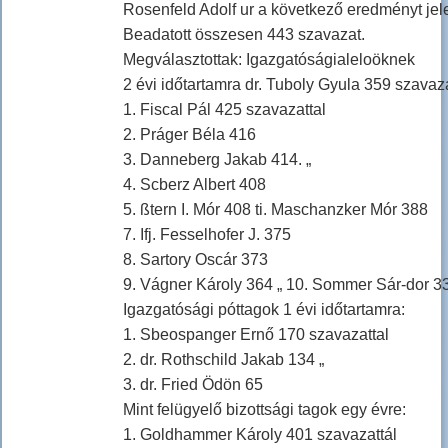
Rosenfeld Adolf ur a következő eredményt jele
Beadatott összesen 443 szavazat.
Megválasztottak: Igazgatóságialeloöknek
2 évi időtartamra dr. Tuboly Gyula 359 szavaza
1. Fiscal Pál 425 szavazattal
2. Práger Béla 416
3. Danneberg Jakab 414. „
4. Scberz Albert 408
5. ßtern I. Mór 408 ti. Maschanzker Mór 388
7. Ifj. Fesselhofer J. 375
8. Sartory Oscár 373
9. Vágner Károly 364 „ 10. Sommer Sár-dor 3
Igazgatósági póttagok 1 évi időtartamra:
1. Sbeospanger Ernő 170 szavazattal
2. dr. Rothschild Jakab 134 „
3. dr. Fried Ödön 65
Mint felügyelő bizottsági tagok egy évre:
1. Goldhammer Károly 401 szavazattál