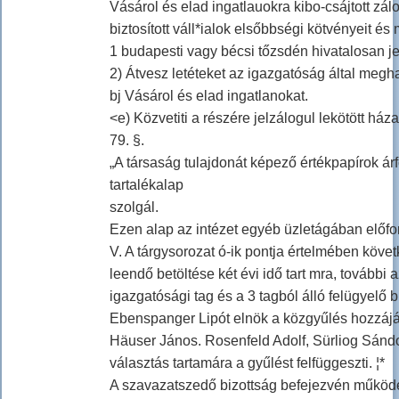
Vásárol és elad ingatlauokra kibo-csájtott zál
biztosított váll*ialok elsőbbségi kötvényeit és
1 budapesti vagy bécsi tőzsdén hivatalosan je
2) Átvesz letéteket az igazgatóság által megha
bj Vásárol és elad ingatlanokat.
<e) Közvetiti a részére jelzálogul lekötött ház
79. §.
„A társaság tulajdonát képező értékpapírok á
tartalékalap
szolgál.
Ezen alap az intézet egyéb üzletágában előfo
V. A tárgysorozat ó-ik pontja értelmében köve
leendő betöltése két évi idő tart mra, további 
igazgatósági tag és a 3 tagból álló felügyelő b
Ebenspanger Lipót elnök a közgyűlés hozzájáru
Häuser János. Rosenfeld Adolf, Sürliog Sándor
választás tartamára a gyűlést felfüggeszti. ¦*
A szavazatszedő bizottság befejezvén működésé