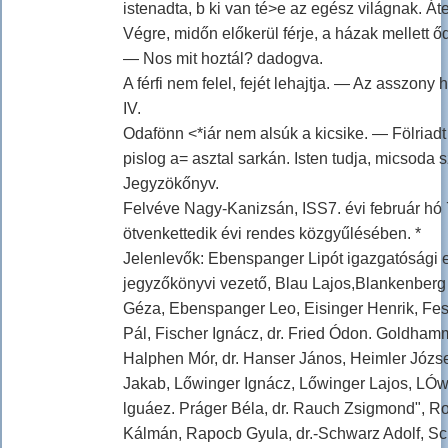
istenadta, b ki van té>e az egész világnak. Áte
Végre, midőn előkerül férje, a házak mellett ő
— Nos mit hoztál? dadogva.
A férfi nem felel, fejét lehajtja. — Az asszony
IV.
Odafönn <*iár nem alsúk a kicsike. — Fölriad
pislog a= asztal sarkán. Isten tudja, micsoda 
Jegyzökőnyv.
Felvéve Nagy-Kanizsán, ISS7. évi február hó
ötvenkettedik évi rendes közgyűlésében. *
Jelenlevők: Ebenspanger Lipót igazgatósági el
jegyzőkönyvi vezető, Blau Lajos,Blankenber
Géza, Ebenspanger Leo, Eisinger Henrik, Fesse
Pál, Fischer Ignácz, dr. Fried Ódon. Goldhamm
Halphen Mór, dr. Hanser János, Heimler Józse
Jakab, Lőwinger Ignácz, Lőwinger Lajos, LÓw
lguáez. Práger Béla, dr. Rauch Zsigmond", Ros
Kálmán, Rapocb Gyula, dr.-Schwarz Adolf, Sch