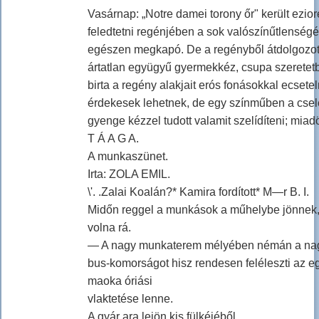
Vasárnap: „Notre damei torony őr" került ezio
feledtetni regénjében a sok valószínűtlenségét
egészen megkapó. De a regényből átdolgozott d
ártatlan együgyű gyermekkéz, csupa szeretetbó
birta a regény alakjait erós fonásokkal ecsete
érdekesek lehetnek, de egy színműben a csele
gyenge kézzel tudott valamit szelídíteni; miad
T Á A G A.
A munkaszünet.
Irta: ZOLA EMIL.
\'. .Zalai Koalán?* Kamira fordított* M—r B. I.
Midőn reggel a munkások a műhelybe jönnek, a
volna rá.
— A nagy munkaterem mélyében némán a nagy g
bus-komorságot hisz rendesen feléleszti az 
maoka óriási
vlaktetése lenne.
A gyár ara lejön kis fülkéjéből.