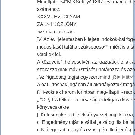
Mriiéltjat i_<J*M KSdfciy\' 1897. évi márciut hé 
számához.
XXXVI. ÉVFOLYAM.
ZA L> I KÖZLÖNY
:w7 március ő-án.
]V. Az évi jelentésben kifejtett indokok-bsI 
módosításét találta szükségeso**! miért is a tár
vételiek fel.
A közgyeié*, helyeselvén az igazgaió-.iei.ak 
szakaszoknak mó\'i\'sitását rlhatározza és azo
,.\\z ^igatóság tagjai egyszersmind ij3i>il>iit»* \
A oaf. irtosnak jogában áll akadályoztuk magát eg
i\'ili-soknak három forintban meg-illapii :- napi
„ *C- § L\'zlétkör. . a Lírsaság öztetigai a köve
könyvecskékre
[, Kölesönöket ad telekkőnyvezett mgiilsiokra, 
cl Engedmény utján elvállal jelzálogilffa báií
d Klóleget ad arany és ezüst péo-ttfcií. értékpa