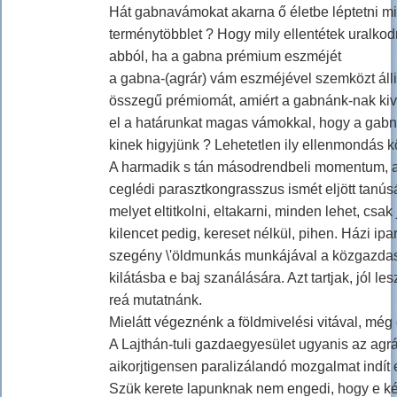
Hát gabnavámokat akarna ő életbe léptetni min
terménytöbblet ? Hogy mily ellentétek uralk
abból, ha a gabna prémium eszméjét
a gabna-(agrár) vám eszméjével szemközt álli
összegű prémiomát, amiért a gabnánk-nak kivite
el a határunkat magas vámokkal, hogy a gabná
kinek higyjünk ? Lehetetlen ily ellenmondás k
A harmadik s tán másodrendbeli momentum, ame
ceglédi parasztkongrasszus ismét eljött tanús
melyet eltitkolni, eltakarni, minden lehet, c
kilencet pedig, kereset nélkül, pihen. Házi 
szegény \'öldmunkás munkájával a közgazdas
kilátásba e baj szanálására. Azt tartjak, jól le
reá mutatnánk.
Mielátt végeznénk a földmivelési vitával, még 
A Lajthán-tuli gazdaegyesület ugyanis az agrár
aikorjtigensen paralizálandó mozgalmat indí
Szük kerete lapunknak nem engedi, hogy e ké