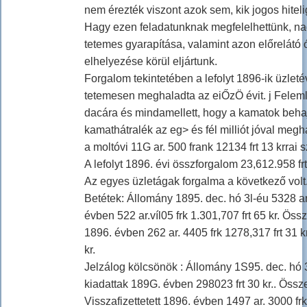
nem érezték viszont azok sem, kik jogos hiteli
Hagy ezen feladatunknak megfelelhettünk, nag
tetemes gyarapítása, valamint azon előrelátó ó
elhelyezése körül eljártunk.
Forgalom tekintetében a lefolyt 1896-ik üzlet
tetemesen meghaladta az eiŐzÖ évit. j Felemli
dacára és mindamellett, hogy a kamatok behajt
kamathátralék az eg> és fél milliót jóval megh
a moltóvi 11G ar. 500 frank 12134 frt 13 krrai
A lefolyt 1896. évi összforgalom 23,612.958 frt
Az egyes üzletágak forgalma a következő volt
Betétek: Állomány 1895. dec. hó 3l-éu 5328 ar.
évben 522 ar.víl05 frk 1.301,707 frt 65 kr. Össz
1896. évben 262 ar. 4405 frk 1278,317 frt 31 k
kr.
Jelzálog kölcsönök : Állomány 1S95. dec. hó 31
kiadattak 189G. évben 298023 frt 30 kr.. Össze
Visszafizettetett 1896. évben 1497 ar. 3000 fr