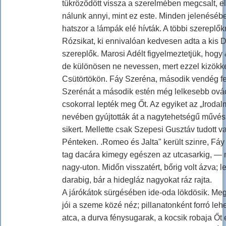
tükröződött vissza a szerelmében megcsalt, e
nálunk annyi, mint ez este. Minden jelenésébe
hatszor a !ámpák elé hívták. A többi szereplők
Rózsikat, ki ennivalóan kedvesen adta a kis D
szereplők. Marosi Adélt figyelmeztetjük, hogy
de különösen ne nevessen, mert ezzel kizökk
Csütörtökön. Fáy Szeréna, második vendég fe
Szerénát a második estén még lelkesebb ováci
csokorral lepték meg Őt. Az egyiket az „Irodal
nevében gyújtották át a nagytehetségű művész
sikert. Mellette csak Szepesi Gusztáv tudott v
Pénteken. .Romeo és Jalta" került szinre, Fáy 
tag dacára kimegy egészen az utcasarkig, — m
nagy-uton. Midőn visszatért, bőrig volt ázva; 
darabig, bár a hidegláz nagyokat ráz rajta.
A járókátok sürgésében ide-oda lökdösik. Meg
jói a szeme közé néz; pillanatonként forró leh
atca, a durva fénysugarak, a kocsik robaja Őt