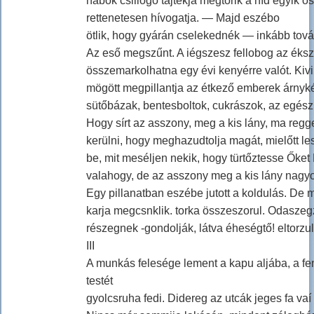
habok csillogó tajtékja megtörik a híd egyik os
rettenetesen hívogatja. — Majd eszébo
ötlik, hogy gyárán cselekednék — inkább tov
Az eső megszűnt. A iégszesz fellobog az éksz
összemarkolhatna egy évi kenyérre valót. Kivi
mögött megpillantja az étkező emberek árnyképe
sütőbázak, bentesboltok, cukrászok, az egész í
Hogy sírt az asszony, meg a kis lány, ma regg
kerülni, hogy meghazudtolja magát, mielőtt le
be, mit meséljen nekik, hogy türtőztesse Őket
valahogy, de az asszony meg a kis lány nagy
Egy pillanatban eszébe jutott a koldulás. De mi
karja megcsnklik. torka összeszorul. Odaszeg
részegnek -gondolják, látva éheségtő! eltorzul
III
A munkás felesége lement a kapu aljába, a f
testét
gyolcsruha fedi. Didereg az utcák jeges fa va