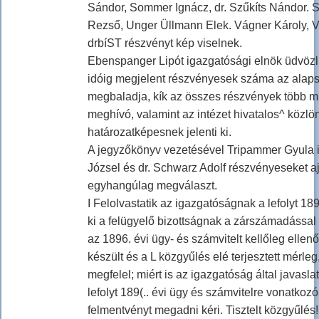
Sándor, Sommer Ignácz, dr. Szűkíts Nándor. Sá
Rezső, Unger Üllmann Elek. Vágner Károly, 
drbíST részvényt kép viselnek.
Ebenspanger Lipót igazgatósági elnök üdvözli
idóig megjelent részvényesek száma az alaps
megbaladja, kík az összes részvények több mí
meghívó, valamint az intézet hivatalos^ közlö
határozatképesnek jelenti ki.
A jegyzőkönyv vezetésével Tripammer Gyula in
Józsel és dr. Schwarz Adolf részvényeseket aj
egyhangúlag megválaszt.
I Felolvastatik az igazgatóságnak a lefolyt 189
ki a felügyelő bizottságnak a zárszámadással e
az 1896. évi ügy- és számvitelt kellőleg elle
készült és a L közgyűlés elé terjesztett mér
megfelel; miért is az igazgatóság által javasla
lefolyt 189(.. évi ügy és számvitelre vonatkoz
felmentvényt megadni kéri. Tisztelt közgyűlés!