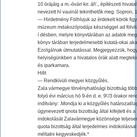
10 órájáig a m.-óvári kir. ál\'., építészeti hiva
nevezett hí vauinál tekinthetők meg. Sopron, 1
— Hirdetmény Fölhívjuk az érdekelt körök fig
múzeum mdakozójrodája készséggel ad fölvil
í désben, melyre könyvtárában az adatok meg
könyv tárában terjedelmesebb kutatá-okai akar
Ezo!gá!nak útmutatással. Megjegyezzük, hog
helyiségünkben a hivatalos órák alatt megteki
és iparkamara.
Hifit
— Rendkívüli megyei közgyűlés.
Zala vármegye törvényhatósági bizottság töb
folyó évi március hó 9-én d. e. 9\'/3 órakor r
indítvány: .Mondja ki a közgyűlés határozatila
úgynevezett qnota bizottság által kifejtett és 
indokolását Zalavármegye közönsége teljesen 
quota bizottság által terjedelmes indokolássa
méltatni kegyeskedjék.*