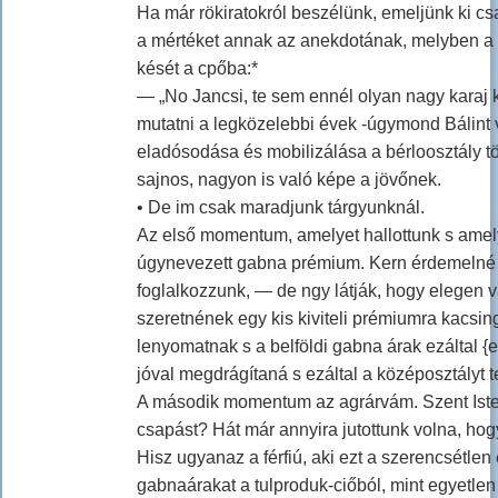
Ha már rökiratokról beszélünk, emeljünk ki c
a mértéket annak az anekdotának, melyben a g
kését a cpőba:*
— „No Jancsi, te sem ennél olyan nagy karaj k
mutatni a legközelebbi évek -úgymond Bálint 
eladósodása és mobilizálása a bérloosztály
sajnos, nagyon is való képe a jövőnek.
• De im csak maradjunk tárgyunknál.
Az első momentum, amelyet hallottunk s amelye
úgynevezett gabna prémium. Kern érdemelné
foglalkozzunk, — de ngy látják, hogy elegen v
szeretnének egy kis kiviteli prémiumra kacsin
lenyomatnak s a belföldi gabna árak ezáltal {
jóval megdrágítaná s ezáltal a középosztályt t
A második momentum az agrárvám. Szent Iste
csapást? Hát már annyira jutottunk volna, hog
Hisz ugyanaz a férfiú, aki ezt a szerencsétlen 
gabnaárakat a tulproduk-ciőból, mint egyetlen