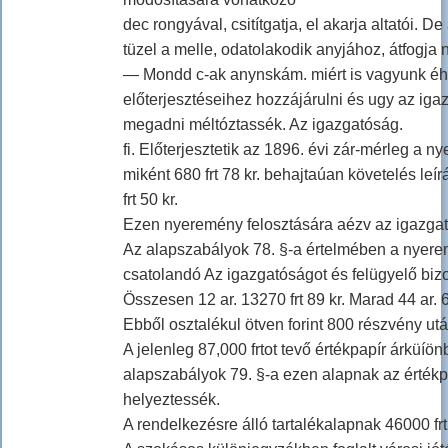
dec rongyával, csitítgatja, el akarja altatói.
tüzel a melle, odatolakodik anyjához, átfogja 
— Mondd c-ak anynskám. miért is vagyunk éh
előterjesztéseihez hozzájárulni és ugy az iga
megadni méltóztassék. Az igazgatóság.
fi. Előterjesztetik az 1896. évi zár-mérleg a
miként 680 frt 78 kr. behajtaúan követelés leí
frt 50 kr.
Ezen nyeremény felosztására aézv az igazgatós
Az alapszabályok 78. §-a értelmében a nyeremé
csatolandó Az igazgatóságot és felügyelő bizottság
Összesen 12 ar. 13270 frt 89 kr. Marad 44 ar. 60
Ebből osztalékul ötven forint 800 részvény után
A jelenleg 87,000 frtot tevő értékpapír árküíö
alapszabályok 79. §-a ezen alapnak az értékpa
helyeztessék.
A rendelkezésre álló tartalékalapnak 46000 frt