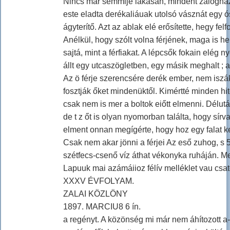
Nincs már semmije lakásán, mindent zálogházb
este eladta derékaliáuak utolsó vásznát egy ó
ágyterítő. Azt az ablak elé erősítette, hegy fe
Anélkül, hogy szólt volna férjének, maga is h
sajtá, mint a férfiakat. A lépcsők fokain elég n
állt egy utcaszögletben, egy másik meghalt ; a
Az ö férje szerencsére derék ember, nem isz
fosztják őket mindenüktől. Kimértté minden hi
csak nem is mer a boltok eiőtt elmenni. Délu
de t z őt is olyan nyomorban találta, hogy sírv
elment onnan megígérte, hogy hoz egy falat ken
Csak nem akar jönni a férjei Az eső zuhog, s 
szétfecs-csenő víz áthat vékonyka ruháján. Me
Lapuuk mai azámáiioz félív melléklet vau csat
XXXV ÉVFOLYAM.
ZALAI KÖZLÖNY
1897. MARCIU8 6 ín.
a regényt. A közönség mi már nem áhítozott a-