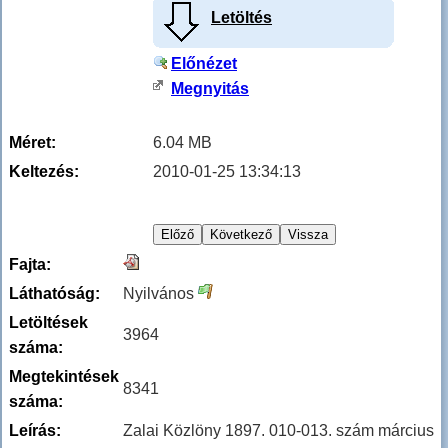
Letöltés
Előnézet
Megnyitás
Méret:
6.04 MB
Keltezés:
2010-01-25 13:34:13
Fajta:
Láthatóság:
Nyilvános
Letöltések
3964
száma:
Megtekintések
8341
száma:
Leírás:
Zalai Közlöny 1897. 010-013. szám március