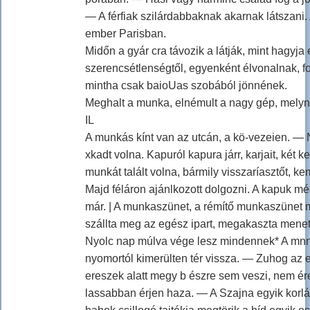
— A férfiak szilárdabbaknak akarnak látszani
ember Parisban.
Midőn a gyár cra távozik a látják, mint hagyja 
szerencsétlenségtől, egyenként élvonalnak, foj
mintha csak baioUas szobából jönnének.
Meghalt a munka, elnémult a nagy gép, melyn
IL
A munkás kínt van az utcán, a kö-vezeien. — 
xkadt volna. Kapuról kapura járr, karjait, két
munkát talált volna, bármily visszaríasztőt, k
Majd féláron ajánlkozott dolgozni. A kapuk még
már. | A munkaszünet, a rémítő munkaszünet 
szállta meg az egész ipart, megakaszta meneté
Nyolc nap múlva vége lesz mindennek* A mnnká
nyomortól kimerülten tér vissza. — Zuhog az 
ereszek alatt megy b észre sem veszi, nem ér
lassabban érjen haza. — A Szajna egyik korlát