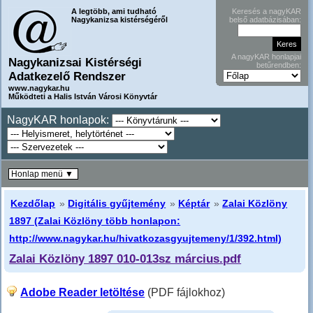
A legtöbb, ami tudható
Keresés a nagyKAR
Nagykanizsa kistérségéről
belső adatbázisában:
A nagyKAR honlapjai
Nagykanizsai Kistérségi
betűrendben:
Adatkezelő Rendszer
www.nagykar.hu
Működteti a Halis István Városi Könyvtár
NagyKAR honlapok:
Honlap menü ▼
Kezdőlap
»
Digitális gyűjtemény
»
Képtár
»
Zalai Közlöny
1897 (Zalai Közlöny több honlapon:
http://www.nagykar.hu/hivatkozasgyujtemeny/1/392.html)
Zalai Közlöny 1897 010-013sz március.pdf
Adobe Reader letöltése
(PDF fájlokhoz)