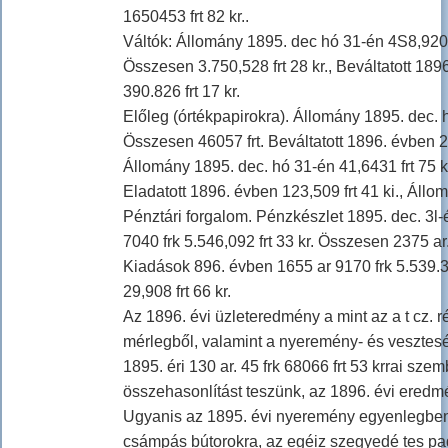
1650453 frt 82 kr..
Váltók: Állomány 1895. dec hó 31-én 4S8,920 frt
Összesen 3.750,528 frt 28 kr., Beváltatott 189
390.826 frt 17 kr.
Előleg (órtékpapirokra). Állomány 1895. dec. hó
Összesen 46057 frt. Beváltatott 1896. évben 2
Állomány 1895. dec. hó 31-én 41,6431 frt 75 kr
Eladatott 1896. évben 123,509 frt 41 ki., Állo
Pénztári forgalom. Pénzkészlet 1895. dec. 3l-é
7040 frk 5.546,092 frt 33 kr. Összesen 2375 ar.
Kiadások 896. évben 1655 ar 9170 frk 5.539.358
29,908 frt 66 kr.
Az 1896. évi üzleteredmény a mint az a t cz.
mérlegből, valamint a nyeremény- és veszteség-
1895. éri 130 ar. 45 frk 68066 frt 53 krrai sze
összehasonlítást teszünk, az 1896. évi eredm
Ugyanis az 1895. évi nyeremény egyenlegben 
csámpás bútorokra, az egéiz szegyedé tes pa