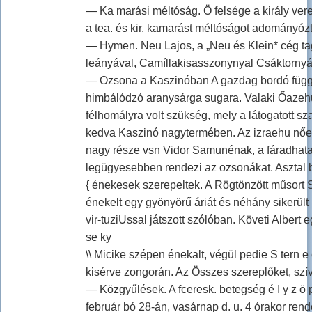
— Ka marási méltóság. Ö felsége a király ver
a tea. és kir. kamarást méltóságot adományóz
— Hymen. Neu Lajos, a „Neu és Klein* cég ta
leányával, Camíllakisasszonynyal Csáktornyá
— Ozsona a Kaszinóban A gazdag bordó függön
himbálódzó aranysárga sugara. Valaki Őazehu
félhomályra volt szükség, mely a látogatott s
kedva Kaszinó nagytermében. Az izraehu nőeg
nagy része vsn Vidor Samunénak, a fáradhatatl
legügyesebben rendezi az ozsonákat. Asztal
{ énekesek szerepeltek. A Rögtönzött műsort S
énekelt egy gyönyörű áriát és néhány sikerült 
vir-tuziUssal játszott szólóban. Követi Albert
se ky
\\ Micike szépen énekalt, végül pedie S tern 
kisérve zongorán. Az Összes szereplőket, szí
— Közgyűlések. A fceresk. betegség é I y z ö 
február bó 28-án, vasárnap d. u. 4 órakor ren