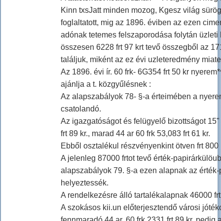
Kinn txsJatt minden mozog, Kgesz világ sürög
foglaltatott, mig az 1896. éviben az ezen cimen 
adónak tetemes felszaporodása folytán üzleti k
összesen 6228 frt 97 krt tevő összegből az 17
találjuk, miként az ez évi uzleteredmény miate
Az 1896. évi ír. 60 frk- 6G354 frt 50 kr nyere
ajánlja a t. közgyűlésnek :
Az alapszabályok 78- §-a érteimében a nyeremén
csatolandó.
Az igazgatóságot és felügyelő bizottságot 15" „ 
frt 89 kr., marad 44 ar 60 frk 53,083 frt 61 kr.
Ebből osztalékul részvényenkint ötven frt 800 
A jelenleg 87000 frtot tevő érték-papirárkülöu
alapszabályok 79. §-a ezen alapnak az érték-pa
helyeztessék.
A rendelkezésre álló tartalékalapnak 46000 frt
A szokásos kii.un előterjesztendő városi jóté
fennmaradó 44 ar. 60 frk 2331 frt 89 kr. pedi