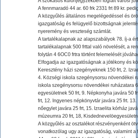
A szokásos különjegyzékben foglalt városi jót
A fennmaradó 44 ar. 60 frk 2331 frt 89 kr. ped
A közgyűlés általános megelégedéssel és ör
igazgatóság és felügyelő bizottságnak jelentés
nyeremény és veszteség számlát.
A tartalékalapnak az alapszabályok 78. íj-a ért
tartalékalapnak 500 frttal való növelését, a re
folytán 4 6OC0 frtra történt felemelését jóváha
Elfogadja az igazgatóságnak a jótékony és kö
Keresztény házi szegényeknek 150 frt, 2. Izrael
4. Községi iskola szegénysorsu növendékei ruháza
iskola szegénysorsu növendékei ruházatara 60 f
egyesületnek 50 frt, 9. Népkonyha javára 50 fr
frt, 12. Ingyenes népkönyvtár javára 25 frt. 13
nőegylet javára 25 frt, 15. Izraelita kórház jav
múzeumra 20 frt, 18, Kisdednevelöegyesületnek
A közgyűlés az osztalékot részvényenként ötve
vonatkozólag ugy az igazgatóság, valamint a 