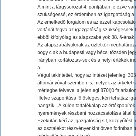
A mint a tárgysorozat 4. pontjában jelezve v
szükségessé, ez érdemben az igazgatóság a kő
Az emelkedő forgalom és az ezzel kapcsolatos
voltánál fogva az igazgatóság szükségesnek talá
ebből kifolyólag az alapszabályok 38. §-ának 
Az alapszabályoknak az üzletkör meghatározá
bogy c ak a budapesti vagy bécsi tőzsdén jegy
irányban korlátoztas-sék és a helyi értékek in
a.
Végül tekintettel, hogy az intézet jelenlegi 30
állományúval szemben is, melyek az árkelet s
mérlegbe felvéve, a jelenlegi 870i)0 frt árkü
illetve szaporítása fölösleges, kéri tehátjaz 
hangzik: „A külön tartalékalap az értékpapír
nyeremények részbeni hozzácsatolása által fog
Ezekután kérí az igazgatóság s t, közgyűlést,
az osztalékot részvényenkint ötven forintban 
módosítására vonatkozó