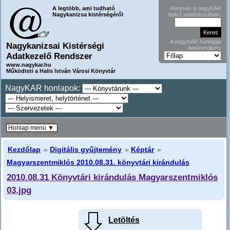
A legtöbb, ami tudható
Keresés a nagyKAR
Nagykanizsa kistérségéről
belső adatbázisában:
A nagyKAR honlapjai
Nagykanizsai Kistérségi
betűrendben:
Adatkezelő Rendszer
www.nagykar.hu
Működteti a Halis István Városi Könyvtár
NagyKAR honlapok:
Honlap menü ▼
Kezdőlap
»
Digitális gyűjtemény
»
Képtár
»
Magyarszentmiklós 2010.08.31. könyvtári kirándulás
2010.08.31 Könyvtári kirándulás Magyarszentmiklós
03.jpg
Letöltés