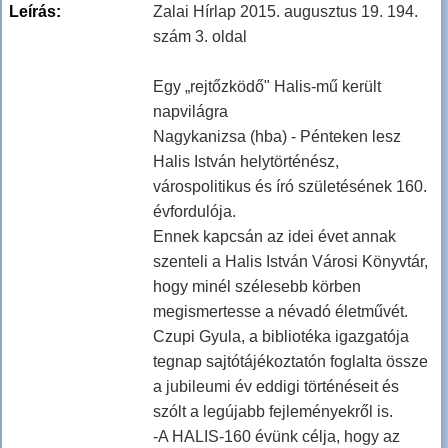
Leírás:
Zalai Hírlap 2015. augusztus 19. 194.
szám 3. oldal
Egy „rejtőzködő" Halis-mű került
napvilágra
Nagykanizsa (hba) - Pénteken lesz
Halis István helytörténész,
várospolitikus és író születésének 160.
évfordulója.
Ennek kapcsán az idei évet annak
szenteli a Halis István Városi Könyvtár,
hogy minél szélesebb körben
megismertesse a névadó életművét.
Czupi Gyula, a bibliotéka igazgatója
tegnap sajtótájékoztatón foglalta össze
a jubileumi év eddigi történéseit és
szólt a legújabb fejleményekről is.
-A HALIS-160 évünk célja, hogy az