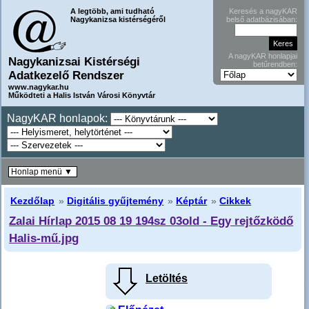
A legtöbb, ami tudható
Keresés a nagyKAR
Nagykanizsa kistérségéről
belső adatbázisában:
A nagyKAR honlapjai
Nagykanizsai Kistérségi
betűrendben:
Adatkezelő Rendszer
www.nagykar.hu
Működteti a Halis István Városi Könyvtár
NagyKAR honlapok:
Honlap menü ▼
Kezdőlap
»
Digitális gyűjtemény
»
Képtár
»
Cikkek
Zalai Hírlap 2015 08 19 194sz 03old - Egy rejtőzködő
Halis-mű.jpg
Letöltés