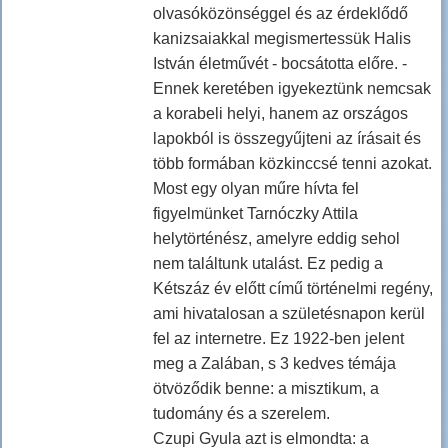
olvasóközönséggel és az érdeklődő
kanizsaiakkal megismertessük Halis
István életművét - bocsátotta előre. -
Ennek keretében igyekeztünk nemcsak
a korabeli helyi, hanem az országos
lapokból is összegyűjteni az írásait és
több formában közkinccsé tenni azokat.
Most egy olyan műre hívta fel
figyelmünket Tarnóczky Attila
helytörténész, amelyre eddig sehol
nem találtunk utalást. Ez pedig a
Kétszáz év előtt című történelmi regény,
ami hivatalosan a születésnapon kerül
fel az internetre. Ez 1922-ben jelent
meg a Zalában, s 3 kedves témája
ötvöződik benne: a misztikum, a
tudomány és a szerelem.
Czupi Gyula azt is elmondta: a