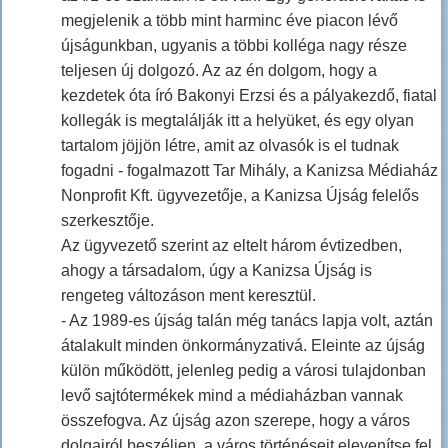
megjelenik a több mint harminc éve piacon lévő
újságunkban, ugyanis a többi kolléga nagy része
teljesen új dolgozó. Az az én dolgom, hogy a
kezdetek óta író Bakonyi Erzsi és a pályakezdő, fiatal
kollegák is megtalálják itt a helyüket, és egy olyan
tartalom jöjjön létre, amit az olvasók is el tudnak
fogadni - fogalmazott Tar Mihály, a Kanizsa Médiaház
Nonprofit Kft. ügyvezetője, a Kanizsa Újság felelős
szerkesztője.
Az ügyvezető szerint az eltelt három évtizedben,
ahogy a társadalom, úgy a Kanizsa Újság is
rengeteg változáson ment keresztül.
- Az 1989-es újság talán még tanács lapja volt, aztán
átalakult minden önkormányzativá. Eleinte az újság
külön működött, jelenleg pedig a városi tulajdonban
levő sajtótermékek mind a médiaházban vannak
összefogva. Az újság azon szerepe, hogy a város
dolgairól beszéljen, a város történéseit elevenítse fel