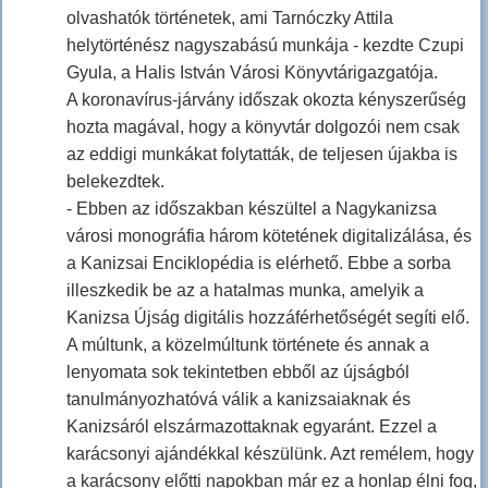
olvashatók történetek, ami Tarnóczky Attila
helytörténész nagyszabású munkája - kezdte Czupi
Gyula, a Halis István Városi Könyvtárigazgatója.
A koronavírus-járvány időszak okozta kényszerűség
hozta magával, hogy a könyvtár dolgozói nem csak
az eddigi munkákat folytatták, de teljesen újakba is
belekezdtek.
- Ebben az időszakban készültel a Nagykanizsa
városi monográfia három kötetének digitalizálása, és
a Kanizsai Enciklopédia is elérhető. Ebbe a sorba
illeszkedik be az a hatalmas munka, amelyik a
Kanizsa Újság digitális hozzáférhetőségét segíti elő.
A múltunk, a közelmúltunk története és annak a
lenyomata sok tekintetben ebből az újságból
tanulmányozhatóvá válik a kanizsaiaknak és
Kanizsáról elszármazottaknak egyaránt. Ezzel a
karácsonyi ajándékkal készülünk. Azt remélem, hogy
a karácsony előtti napokban már ez a honlap élni fog,