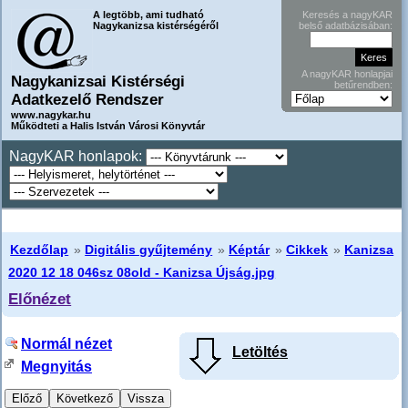
A legtöbb, ami tudható
Keresés a nagyKAR
Nagykanizsa kistérségéről
belső adatbázisában:
A nagyKAR honlapjai
Nagykanizsai Kistérségi
betűrendben:
Adatkezelő Rendszer
www.nagykar.hu
Működteti a Halis István Városi Könyvtár
NagyKAR honlapok:
Kezdőlap
»
Digitális gyűjtemény
»
Képtár
»
Cikkek
»
Kanizsa
2020 12 18 046sz 08old - Kanizsa Újság.jpg
Előnézet
Normál nézet
Letöltés
Megnyitás