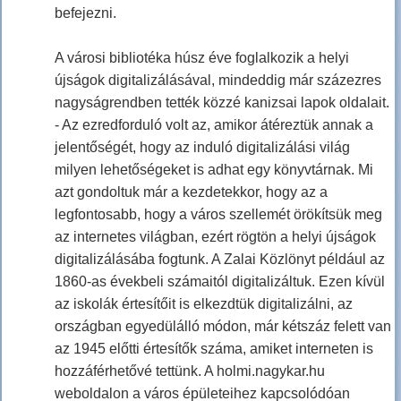
befejezni.
A városi bibliotéka húsz éve foglalkozik a helyi
újságok digitalizálásával, mindeddig már százezres
nagyságrendben tették közzé kanizsai lapok oldalait.
- Az ezredforduló volt az, amikor átéreztük annak a
jelentőségét, hogy az induló digitalizálási világ
milyen lehetőségeket is adhat egy könyvtárnak. Mi
azt gondoltuk már a kezdetekkor, hogy az a
legfontosabb, hogy a város szellemét örökítsük meg
az internetes világban, ezért rögtön a helyi újságok
digitalizálásába fogtunk. A Zalai Közlönyt például az
1860-as évekbeli számaitól digitalizáltuk. Ezen kívül
az iskolák értesítőit is elkezdtük digitalizálni, az
országban egyedülálló módon, már kétszáz felett van
az 1945 előtti értesítők száma, amiket interneten is
hozzáférhetővé tettünk. A holmi.nagykar.hu
weboldalon a város épületeihez kapcsolódóan