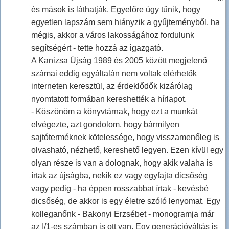
és mások is láthatják. Egyelőre úgy tűnik, hogy
egyetlen lapszám sem hiányzik a gyűjteményből, ha
mégis, akkor a város lakosságához fordulunk
segítségért - tette hozzá az igazgató.
A Kanizsa Újság 1989 és 2005 között megjelenő
számai eddig egyáltalán nem voltak elérhetők
interneten keresztül, az érdeklődők kizárólag
nyomtatott formában kereshették a hírlapot.
- Köszönöm a könyvtárnak, hogy ezt a munkát
elvégezte, azt gondolom, hogy bármilyen
sajtóterméknek kötelessége, hogy visszamenőleg is
olvasható, nézhető, kereshető legyen. Ezen kívül egy
olyan része is van a dolognak, hogy akik valaha is
írtak az újságba, nekik ez vagy egyfajta dicsőség
vagy pedig - ha éppen rosszabbat írtak - kevésbé
dicsőség, de akkor is egy életre szóló lenyomat. Egy
kolleganőnk - Bakonyi Erzsébet - monogramja már
az I/1-es számban is ott van. Egy generációváltás is