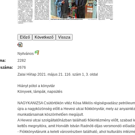
Nyilvános
áma:
2282
 száma:
2676
Zalai Hírlap 2021. május 21. 116. szám 1, 3. oldal
Hiányt pótol a könyvtár
Könyvek, lámpák, napsütés
NAGYKANIZSA Csütörtökön vitéz Kósa Miklós régiségvadász petróleumlámp
újra a nagyközönség előtt a Hevesi utcai fiókkönyvtár, mely az anyainté
munkatársainak köszönhetően megújult.
A Hevesi utcai szolgáltatóházban található fiókintézmény előtt, szabad l
kettős megnyitóra, amit Horváth István Radnóti-díjas versmondó előadása
- Fiókkönyvtárunk a keleti városrészben található, ahol kulturális inté