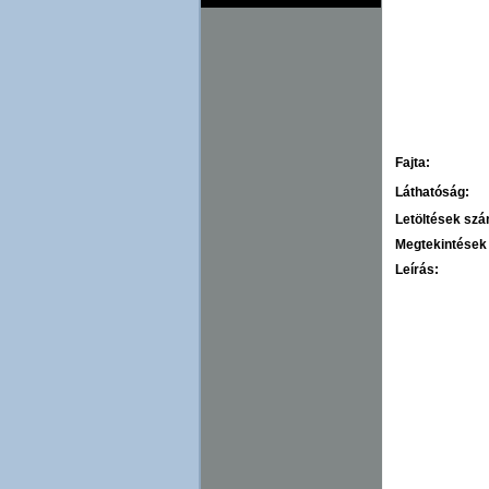
Fajta:
Láthatóság:
Letöltések sz
Megtekintések
Leírás: