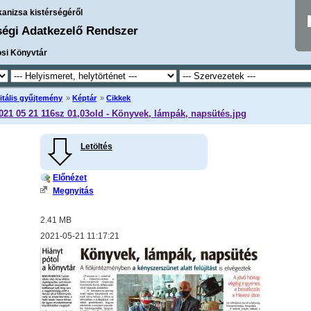
kanizsa kistérségéről
ségi Adatkezelő Rendszer
osi Könyvtár
itális gyűjtemény
»
Képtár
»
Cikkek
2021 05 21 116sz 01,03old - Könyvek, lámpák, napsütés.jpg
Letöltés
Előnézet
Megnyitás
2.41 MB
2021-05-21 11:17:21