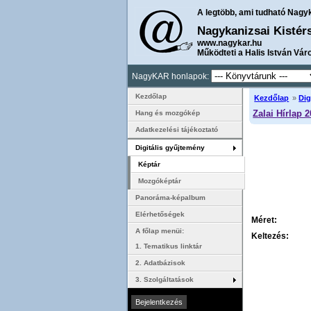
A legtöbb, ami tudható Nagy
Nagykanizsai Kistér
www.nagykar.hu
Működteti a Halis István Vár
NagyKAR honlapok:
Kezdőlap
Kezdőlap
»
Dig
Zalai Hírlap 
Hang és mozgókép
Adatkezelési tájékoztató
Digitális gyűjtemény
Képtár
Mozgóképtár
Panoráma-képalbum
Elérhetőségek
Méret:
A főlap menüi:
Keltezés:
1. Tematikus linktár
2. Adatbázisok
3. Szolgáltatások