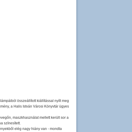
áiból összeállított kiállítással nyílt meg
zmény, a Halis István Városi Könyvtár ügyes
evegőn, maszkhasználat mellett került sor a
 színesített.
zményekből elég nagy hiány van - mondta