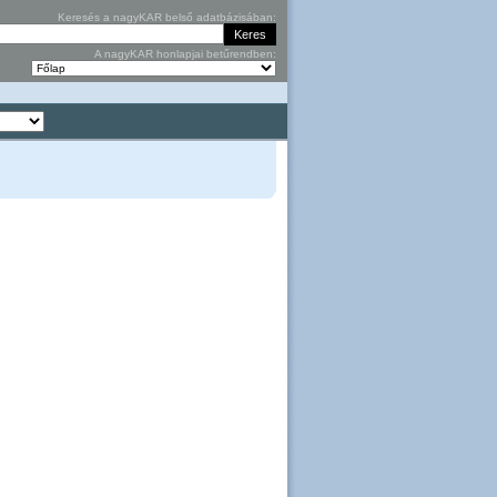
Keresés a nagyKAR belső adatbázisában:
A nagyKAR honlapjai betűrendben: