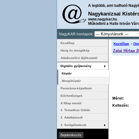
A legtöbb, ami tudható Nagy
Nagykanizsai Kistér
www.nagykar.hu
Működteti a Halis István Vár
NagyKAR honlapok:
Kezdőlap
Kezdőlap
»
Dig
Zalai Hírlap 
Hang és mozgókép
Adatkezelési tájékoztató
Digitális gyűjtemény
Képtár
Mozgóképtár
Panoráma-képalbum
Elérhetőségek
Méret:
A főlap menüi:
Keltezés:
1. Tematikus linktár
2. Adatbázisok
3. Szolgáltatások