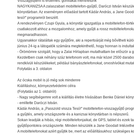
Visszagyűjteni is érdemes: gorillákat menthetünk
NAGYKANIZSA A zalaszabari mobiltelefon-gyűjtő, Daróczi István készüléke
könyvtárban. Az eseményen előadást tartott Kádár András, a Jane Goodall
tesó!" programról beszélt.
A rendezvényen Czupi Gyula, a könyvtár igazgatója a mobiltelefon-történe
csatlakozott ahhoz a mozgalomhoz, amely gyűjti a rossz mobiltelefono
megmaradhasson.
Ugyanakkor rátaláltak egy gyűjtőre, aki a repertoárját még bővítheti kü
június 24-ig a látogatók számára megtekinthető, hogy honnan is indultak
- Örömömre szolgált, hogy a Zalai Hírlapban mutathattam be először a 
Kezdetben csak néhány száz telefonom volt, ma már közel 2500 darabot 
rendkívüli készülékeket, például bányásztelefonokat, orvoshívókat muta
Folytatás a 3. oldalon
Az ócska mobil is jó még sok mindenre
Kiállításhoz, környezetvédelmi célra
(Folytatás az 1. oldalról)
- Nagy segítségemre volt a kiállítás életre hívásában Benke Dániel könyvt
- említette Daróczi István.
Kádár András, a „Passzold vissza Tesó!" mobiltelefon-visszagyűjtő prog
a gyűjtés, amely országszerte és a kanizsai könyvtárban is népszerű.
Sokan leadják a hibás, régi mobiltelefonjaikat, de GPS, tablet és ezek tart
gyűjtőpontokra országszerte. Minden készülék a Jane Goodall Intézethe
A mobiltelefonokat azért gyűjtik be, mert az előállításukhoz szükséges ko