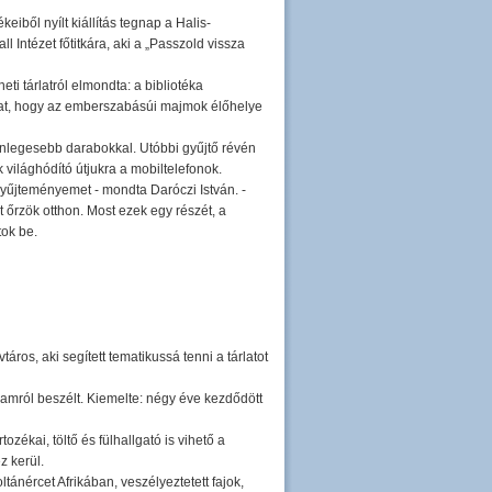
iből nyílt kiállítás tegnap a Halis-
 Intézet főtitkára, aki a „Passzold vissza
ti tárlatról elmondta: a bibliotéka
kat, hogy az emberszabásúi majmok élőhelye
lönlegesebb darabokkal. Utóbbi gyűjtő révén
 világhódító útjukra a mobiltelefonok.
gyűjteményemet - mondta Daróczi István. -
őrzök otthon. Most ezek egy részét, a
tok be.
áros, aki segített tematikussá tenni a tárlatot
ramról beszélt. Kiemelte: négy éve kezdődött
ozékai, töltő és fülhallgató is vihető a
z kerül.
ltánércet Afrikában, veszélyeztetett fajok,