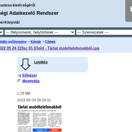
kanizsa kistérségéről
ségi Adatkezelő Rendszer
osi Könyvtár
itális gyűjtemény
»
Képtár
»
Cikkek
2022 05 24 119sz 01,03old - Tárlat mobiltelefonokból.jpg
Letöltés
Előnézet
Megnyitás
1.29 MB
2022-05-24 09:29:32