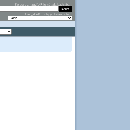
Keresés a nagyKAR belső adatbázisában:
A nagyKAR honlapjai betűrendben: