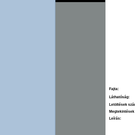
Fajta:
Láthatóság:
Letöltések sz
Megtekintések
Leírás: