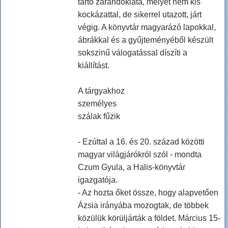
tartó zarándoklata, melyet nem kis
kockázattal, de sikerrel utazott, járt
végig. A könyvtár magyarázó lapokkal,
ábrákkal és a gyűjteményéből készült
sokszinű válogatással díszíti a
kiállítást.
A tárgyakhoz
személyes
szálak fűzik
- Ezúttal a 16. és 20. század közötti
magyar világjárókról szól - mondta
Czum Gyula, a Halis-könyvtár
igazgatója.
- Az hozta őket össze, hogy alapvetően
Ázsia irányába mozogtak, de többek
közülük körüljárták a földet. Március 15-