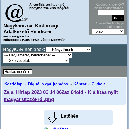
A legtöbb, ami tudható
Keresés a nagyKAR
Nagykanizsa kistérségéről
belső adatbázisában:
A nagyKAR honlapjai
Nagykanizsai Kistérségi
betűrendben:
Adatkezelő Rendszer
www.nagykar.hu
Működteti a Halis István Városi Könyvtár
NagyKAR honlapok:
Honlap menü ▼
Kezdőlap
»
Digitális gyűjtemény
»
Képtár
»
Cikkek
Zalai Hírlap 2023 03 14 062sz 04old - Kiállítás nyílt
magyar utazókról.png
Letöltés