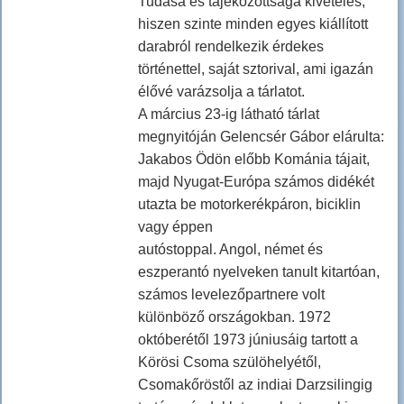
Tudása és tájékozottsága kivételes,
hiszen szinte minden egyes kiállított
darabról rendelkezik érdekes
történettel, saját sztorival, ami igazán
élővé varázsolja a tárlatot.
A március 23-ig látható tárlat
megnyitóján Gelencsér Gábor elárulta:
Jakabos Ödön előbb Kománia tájait,
majd Nyugat-Európa számos didékét
utazta be motorkerékpáron, biciklin
vagy éppen
autóstoppal. Angol, német és
eszperantó nyelveken tanult kitartóan,
számos levelezőpartnere volt
különböző országokban. 1972
októberétől 1973 júniusáig tartott a
Körösi Csoma szülöhelyétől,
Csomakőröstől az indiai Darzsilingig