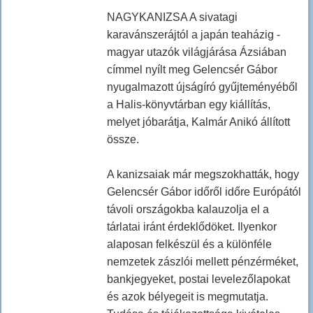
NAGYKANIZSA A sivatagi
karavánszerájtól a japán teaházig -
magyar utazók világjárása Ázsiában
címmel nyílt meg Gelencsér Gábor
nyugalmazott újságíró gyűjteményéből
a Halis-könyvtárban egy kiállítás,
melyet jóbarátja, Kalmár Anikó állított
össze.
A kanizsaiak már megszokhatták, hogy
Gelencsér Gábor időről időre Európától
távoli országokba kalauzolja el a
tárlatai iránt érdeklődöket. Ilyenkor
alaposan felkészül és a különféle
nemzetek zászlói mellett pénzérméket,
bankjegyeket, postai levelezőlapokat
és azok bélyegeit is megmutatja.