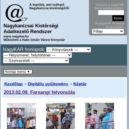
A legtöbb, ami tudható
Keresés a nagyKAR
Nagykanizsa kistérségéről
belső adatbázisában:
A nagyKAR honlapjai
Nagykanizsai Kistérségi
betűrendben:
Adatkezelő Rendszer
www.nagykar.hu
Működteti a Halis István Városi Könyvtár
NagyKAR honlapok:
Honlap menü ▼
Kezdőlap
»
Digitális gyűjtemény
»
Képtár
2013.02.09. Farsangi felvonulás