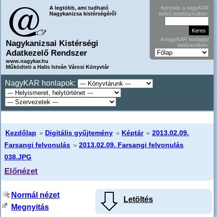
A legtöbb, ami tudható
Keresés a nagyKAR
Nagykanizsa kistérségéről
belső adatbázisában:
A nagyKAR honlapjai
Nagykanizsai Kistérségi
betűrendben:
Adatkezelő Rendszer
www.nagykar.hu
Működteti a Halis István Városi Könyvtár
NagyKAR honlapok:
Kezdőlap
»
Digitális gyűjtemény
»
Képtár
»
2013.02.09.
Farsangi felvonulás
»
2013.02.09. Farsangi felvonulás
038.JPG
Előnézet
Normál nézet
Letöltés
Megnyitás