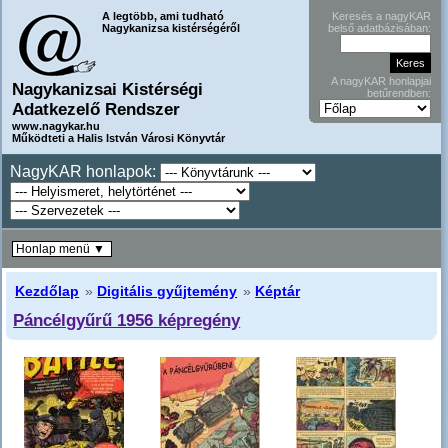
A legtöbb, ami tudható
Keresés a nagyKAR
Nagykanizsa kistérségéről
belső adatbázisában:
A nagyKAR honlapjai
Nagykanizsai Kistérségi
betűrendben:
Adatkezelő Rendszer
www.nagykar.hu
Működteti a Halis István Városi Könyvtár
NagyKAR honlapok:
Honlap menü ▼
Kezdőlap
»
Digitális gyűjtemény
»
Képtár
Páncélgyűrű 1956 képregény