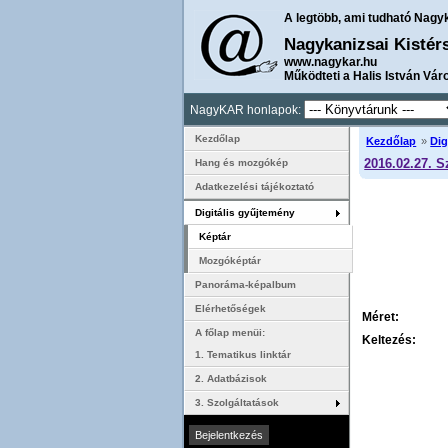
A legtöbb, ami tudható Nagy
Nagykanizsai Kistér
www.nagykar.hu
Működteti a Halis István Vár
NagyKAR honlapok:
Kezdőlap
Kezdőlap
»
Dig
2016.02.27. 
Hang és mozgókép
Adatkezelési tájékoztató
Digitális gyűjtemény
Képtár
Mozgóképtár
Panoráma-képalbum
Elérhetőségek
Méret:
A főlap menüi:
Keltezés:
1. Tematikus linktár
2. Adatbázisok
3. Szolgáltatások