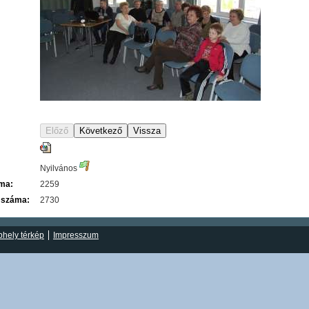
Nyilvános
áma:
2259
 száma:
2730
hely térkép
Impresszum