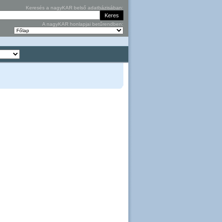
Keresés a nagyKAR belső adatbázisában:
A nagyKAR honlapjai betűrendben: