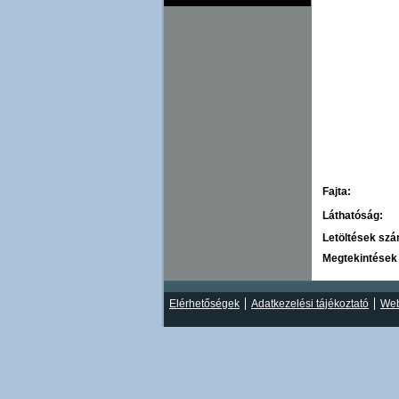
Fajta:
Láthatóság:
Letöltések sz
Megtekintések
Elérhetőségek
Adatkezelési tájékoztató
Web