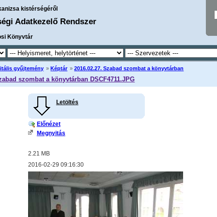
kanizsa kistérségéről
ségi Adatkezelő Rendszer
osi Könyvtár
itális gyűjtemény
»
Képtár
»
2016.02.27. Szabad szombat a könyvtárban
Szabad szombat a könyvtárban DSCF4711.JPG
Letöltés
Előnézet
Megnyitás
2.21 MB
2016-02-29 09:16:30