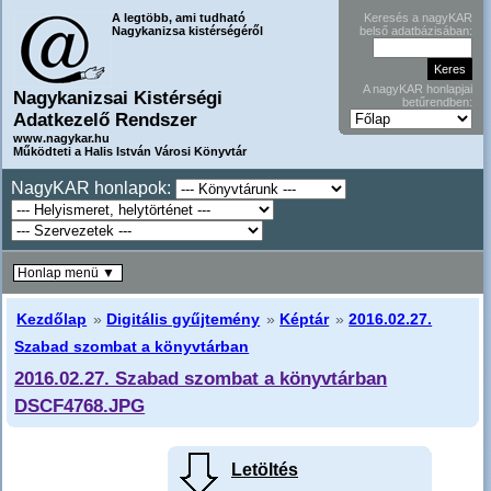
A legtöbb, ami tudható
Keresés a nagyKAR
Nagykanizsa kistérségéről
belső adatbázisában:
A nagyKAR honlapjai
Nagykanizsai Kistérségi
betűrendben:
Adatkezelő Rendszer
www.nagykar.hu
Működteti a Halis István Városi Könyvtár
NagyKAR honlapok:
Honlap menü ▼
Kezdőlap
»
Digitális gyűjtemény
»
Képtár
»
2016.02.27.
Szabad szombat a könyvtárban
2016.02.27. Szabad szombat a könyvtárban
DSCF4768.JPG
Letöltés