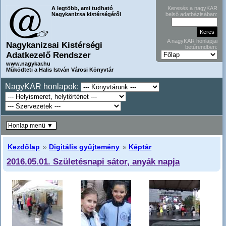
A legtöbb, ami tudható
Keresés a nagyKAR
Nagykanizsa kistérségéről
belső adatbázisában:
A nagyKAR honlapjai
Nagykanizsai Kistérségi
betűrendben:
Adatkezelő Rendszer
www.nagykar.hu
Működteti a Halis István Városi Könyvtár
NagyKAR honlapok:
Honlap menü ▼
Kezdőlap
»
Digitális gyűjtemény
»
Képtár
2016.05.01. Születésnapi sátor, anyák napja