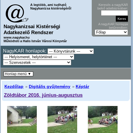
A legtöbb, ami tudható
Keresés a nagyKAR
Nagykanizsa kistérségéről
belső adatbázisában:
A nagyKAR honlapjai
Nagykanizsai Kistérségi
betűrendben:
Adatkezelő Rendszer
www.nagykar.hu
Működteti a Halis István Városi Könyvtár
NagyKAR honlapok:
Honlap menü ▼
Kezdőlap
»
Digitális gyűjtemény
»
Képtár
Zöldtábor 2016. június-augusztus