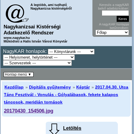
A legtöbb, ami tudható
Keresés a nagyKAR
Nagykanizsa kistérségéről
belső adatbázisában:
A nagyKAR honlapjai
Nagykanizsai Kistérségi
betűrendben:
Adatkezelő Rendszer
www.nagykar.hu
Működteti a Halis István Városi Könyvtár
NagyKAR honlapok:
Honlap menü ▼
Kezdőlap
»
Digitális gyűjtemény
»
Képtár
»
2017.04.30. Utca
Tánc Fesztivál - Vonulás - Gólyalábasok, fekete kalapos
táncosok, meridián tornások
20170430_154506.jpg
Letöltés