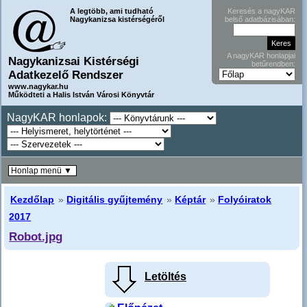
A legtöbb, ami tudható
Keresés a nagyKAR
Nagykanizsa kistérségéről
belső adatbázisában:
A nagyKAR honlapjai
Nagykanizsai Kistérségi
betűrendben:
Adatkezelő Rendszer
www.nagykar.hu
Működteti a Halis István Városi Könyvtár
NagyKAR honlapok:
Honlap menü ▼
Kezdőlap
»
Digitális gyűjtemény
»
Képtár
»
Folyóiratok
2017
Robot.jpg
Letöltés