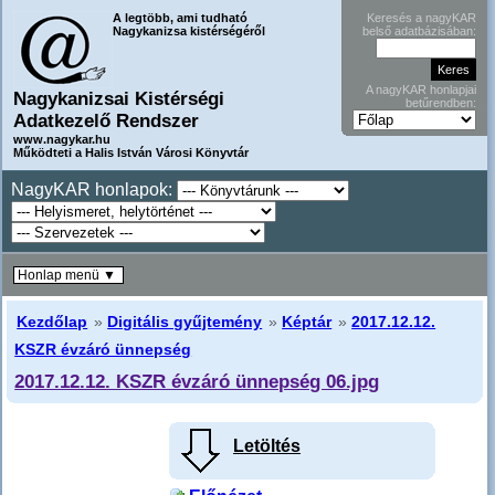
A legtöbb, ami tudható
Keresés a nagyKAR
Nagykanizsa kistérségéről
belső adatbázisában:
A nagyKAR honlapjai
Nagykanizsai Kistérségi
betűrendben:
Adatkezelő Rendszer
www.nagykar.hu
Működteti a Halis István Városi Könyvtár
NagyKAR honlapok:
Honlap menü ▼
Kezdőlap
»
Digitális gyűjtemény
»
Képtár
»
2017.12.12.
KSZR évzáró ünnepség
2017.12.12. KSZR évzáró ünnepség 06.jpg
Letöltés