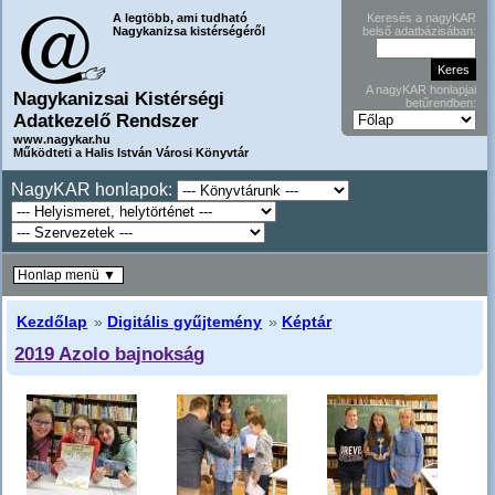
A legtöbb, ami tudható
Keresés a nagyKAR
Nagykanizsa kistérségéről
belső adatbázisában:
A nagyKAR honlapjai
Nagykanizsai Kistérségi
betűrendben:
Adatkezelő Rendszer
www.nagykar.hu
Működteti a Halis István Városi Könyvtár
NagyKAR honlapok:
Honlap menü ▼
Kezdőlap
»
Digitális gyűjtemény
»
Képtár
2019 Azolo bajnokság