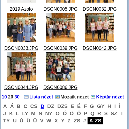
2019 Azolo
DSCN0005.JPG
DSCN0032.JPG
bajnokság
DSCN0074.JPG
DSCN0033.JPG
DSCN0039.JPG
DSCN0042.JPG
DSCN0044.JPG
DSCN0086.JPG
10
20
30
Lista nézet
Mozaik nézet
Képtár nézet
A
Á
B
C
CS
D
DZ
DZS
E
É
F
G
GY
H
I
Í
J
K
L
LY
M
N
NY
O
Ó
Ö
Ő
P
Q
R
S
SZ
T
TY
U
Ú
Ü
Ű
V
W
X
Y
Z
ZS
#
A-ZS