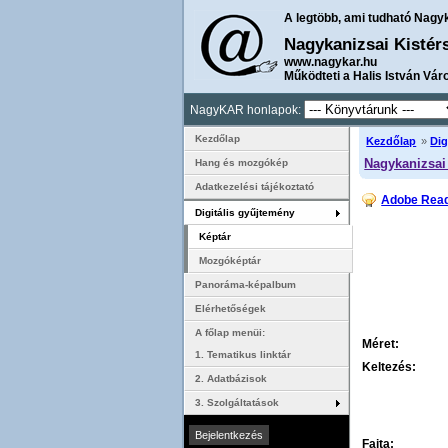
A legtöbb, ami tudható Nagy
Nagykanizsai Kistér
www.nagykar.hu
Működteti a Halis István Vár
NagyKAR honlapok:
Kezdőlap
Kezdőlap
»
Dig
Nagykanizsai 
Hang és mozgókép
Adatkezelési tájékoztató
Adobe Read
Digitális gyűjtemény
Képtár
Mozgóképtár
Panoráma-képalbum
Elérhetőségek
A főlap menüi:
Méret:
1. Tematikus linktár
Keltezés:
2. Adatbázisok
3. Szolgáltatások
Fajta: