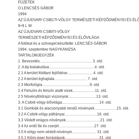
FÜZETEK
O LENCSÉS GÁBOR
1994
AZ ÚJUDVAR! CSIB1TI-VÖLGY TERMÉSZETI KÉPZŐDMÉNYEI ÉS ÉL
9>fi L W
AZ ÚJUDVARI CSIBITI-VÖLGY
TERMÉSZETI KÉPZŐDMÉNYEI ÉS ÉLŐVILÁGA
A fotókat és a szöveget készítette: LENCSÉS GÁBOR
1994. szeptember NAGYKANIZSA
TARTALOMJEGYZÉK
1. Bevezetés........................................................ 3. old.
2. A táj kialakulása.................................................4. old.
2.1 A terület földtani fejlődése............................4. old.
2.2 A terület éghajlata................................... 7. old.
2.3 Morfológia...................................................9. old.
2.4 Felszíni és felszín alatti vizek........................11. old.
2.5 Növényföldrajzi viszonyok..............................13. old.
3. A Csibiti-völgy élővilága........................................14. old.
3.1 Gombák és alacsonyabb rendű növények........................15. old.
3.2 A Csibiti-völgy páfrányai...................................16. old.
3.3 Védett virágos növények.....................................21. old.
3.4 Az erdő fái és cserjéi......................................27. old.
3.5 A völgy nem védett növényei.......................... 31. old.
3.5.1 Kőris-éger forráslápok.....................................31. old.