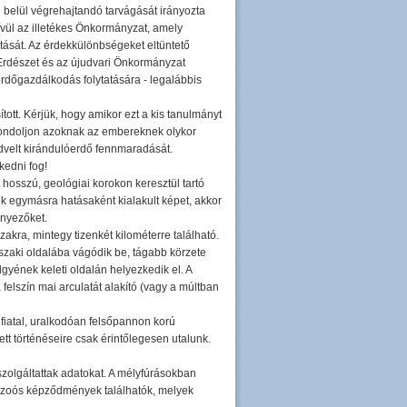
belül végrehajtandó tarvágását irányozta
kívül az illetékes Önkormányzat, amely
tását. Az érdekkülönbségeket eltüntető
Erdészet és az újudvari Önkormányzat
dőgazdálkodás folytatására - legalábbis
ított. Kérjük, hogy amikor ezt a kis tanulmányt
, gondoljon azoknak az embereknek olykor
kedvelt kirándulóerdő fennmaradását.
edni fog!
osszú, geológiai korokon keresztül tartó
ők egymásra hatásaként kialakult képet, akkor
ényezőket.
zakra, mintegy tizenkét kilométerre található.
aki oldalába vágódik be, tágabb körzete
yének keleti oldalán helyezkedik el. A
 felszín mai arculatát alakító (vagy a múltban
iatal, uralkodóan felsőpannon korú
tt történéseire csak érintőlegesen utalunk.
szolgáltattak adatokat. A mélyfúrásokban
zozoós képződmények találhatók, melyek