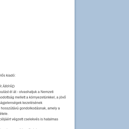
s kiadó:
NER ÁRPÁD
lást él át - olvashatjuk a Nemzeti
odottság mellett a környezetünkkel, a jövő
lságjelenségek kezelésének
 hosszútávú gondolkodásnak, amely a
étele.
céljáért végzett cselekvés is hatalmas