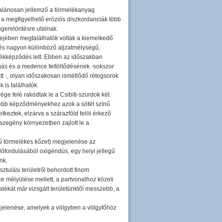
ltalánosan jellemző a törmelékanyag
a megfigyelhető eróziós diszkordanciák több
ngerelöntésre utalnak.
ejében megtalálhatók voltak a kiemelkedő
tés nagyon különböző aljzatmélységű,
edékképződés lett. Ebben az időszakban
ás és a medence feltöltődésének -sokszor
t -, olyan időszakosan ismétlődő rétegsorok
 is találhatók.
ge felé rakódtak le a Csibiti-szurdok két
sebb képződményekhez azok a sötét színű
keztek, elzárva a szárazföld felöl érkező
szegény környezetben zajlott le a
ű törmelékes kőzet) megjelenése az
lőfordulásából oxigéndús, egy helyi jellegű
nk.
sztulási területről behordott finom
 mélyülése mellett, a partvonalhoz közeli
alékát már vizsgált területünktől messzebb, a
gjelenése, amelyek a völgyben a völgyfőhöz