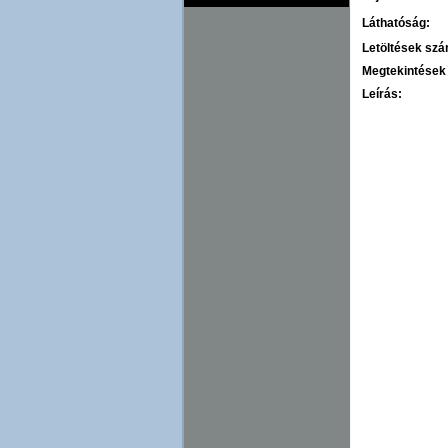
Láthatóság:
Letöltések sz
Megtekintések
Leírás: