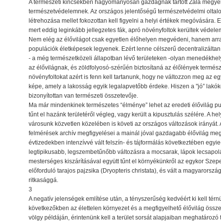
A természeti kincsekben hagyományosan gazdagnak tartott Zala megyéb
természetvédelemnek. Az országos jelentőségű természetvédelmi oltalom 
létrehozása mellet fokozottan kell figyelni a helyi értékek megóvására.
mert eddig leginkább jellegzetes fák, apró növényfoltok kerültek védele
Nem elég az élővilágot csak egyetlen élőhelyen megvédeni, hanem arra 
populációk életképesek legyenek. Ezért lenne célszerű decentralizáltan
- a még természetközeli állapotban lévő területeken -olyan menedékhely
az élővilágnak, és zöldfolyosó-szérűén biztosítaná az élőlények termész
növényfoltokat azért is fenn kell tartanunk, hogy ne változzon meg az 
képe, amely a lakosság egyik legalapvetőbb érdeke. Hiszen a "jó” lakók
bizonyítottan van természeti összetevője.
Ma már mindenkinek természetes “élménye” lehet az eredeti élővilág p
tűnt el hazánk területéről végleg, vagy került a kipusztulás szélére. A
városunk közvetlen közelében is követi az országos változások irányát.
felmérések archív megfigyelései a mainál jóval gazdagabb élővilág meg
évtizedekben intenzívvé vált felszín- és tájformálás következtében egyie
legtipikusabb, legszembetűnőbb változásra a mocsarak, lápok lecsapolás
mesterséges kiszárításával együtt tűnt el környékünkről az egykor Sze
előforduló tarajos pajzsika (Dryopteris christata), és vált a magyarorszá
ritkasággá.
3
A negatív jelenségek említése után, a tényszerűség kedvéért ki kell tér
következőkben az élettelen környezet és a megfigyelhető élővilág össze
völgy példáján, érintenünk kell a terület sorsát alapjaiban meghatározó 