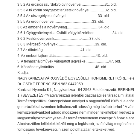
3.5.2 Az eróziós szurdokvölgy növényei..........................31. old.
3.5.3 A tó körüli bolygatott területek növényei.................32. old.
3.5.4 Az útszegélyek növényei...................................33. old.
3.5.5 Az erdő növényei..........................................33. old.
3.6 Az ember és a növényvilág...................................34. old.
3.6.1 Gyógynövények a Csibiti-völgy közelében....................34. old.
3.6.2 Festőnövényeink..............................-........37. old.
3.6.3 Mérgező növények..........................................39. old.
3.7 Az állatvilág......................................... 41. old.
4. Az emberi tájformálás............................................43. old.
5. A felhasznált művek válogatott jegyzéke..........................47. old.
6. Köszönetnyilvánítás..............................................48. old.
Kiadja:
NAGYKANIZSAI VÁROSVÉDŐ EGYESÜLET HONISMERETI KÖRE Felelő
Dr. CSEKE FERENC ISBN 963 0447959
Kanizsai Nyomda Kft., Nagykanizsa - 94 2563 Felelős vezető: BREN
1. (BEVEZETÉS) “Magyarország jelentős gazdasági és társadalmi átalaku
Természetpolitikai Koncepcióban amelyet a nagymértékű külföldi eladós
generációkkal szemben felhalmozott adósság még tovább terhel.” A vá
kényszerpályánkból adódó módszere nem minden tekintetben kedvez a
kiegyensúlyozott környezet- és természetvédelem koncepciójának alapt
A kedvezőtlen feltételek között még a legkisebb, az élővilág megőrzése 
fontosságú tevékenység, hiszen pótolhatatlan értékeket véd.