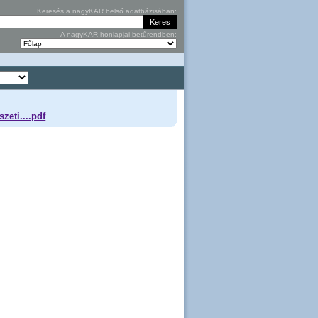
Keresés a nagyKAR belső adatbázisában:
A nagyKAR honlapjai betűrendben:
zeti....pdf