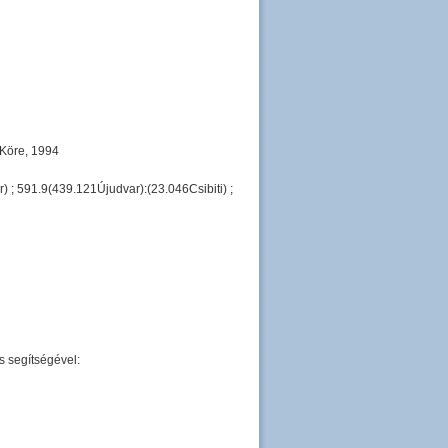
 Köre, 1994
) ; 591.9(439.121Újudvar):(23.046Csibiti) ;
s segítségével: