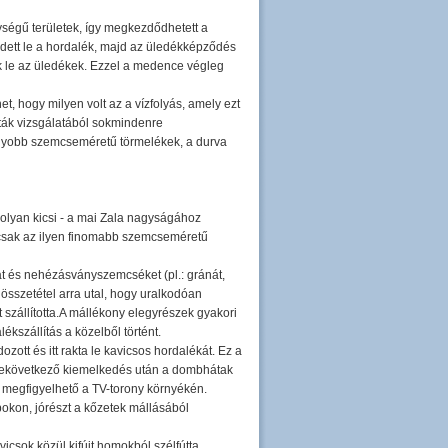
ségű területek, így megkezdődhetett a
edett le a hordalék, majd az üledékképződés
ak le az üledékek. Ezzel a medence végleg
t, hogy milyen volt az a vízfolyás, amely ezt
ták vizsgálatából sokmindenre
agyobb szemcseméretű törmelékek, a durva
 olyan kicsi - a mai Zala nagyságához
l csak az ilyen finomabb szemcseméretű
t és nehézásványszemcséket (pl.: gránát,
 összetétel arra utal, hogy uralkodóan
t szállította.A mállékony elegyrészek gyakori
ékszállítás a közelből történt.
zott és itt rakta le kavicsos hordalékát. Ez a
n bekövetkező kiemelkedés után a dombhátak
a megfigyelhető a TV-torony környékén.
okon, jórészt a kőzetek mállásából
icsok közül kifújt homokból szélfútta