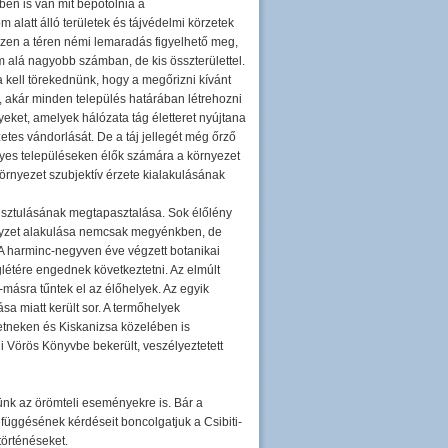
en is van mit bepótolnia a
alatt álló területek és tájvédelmi körzetek
 Ezen a téren némi lemaradás figyelhető meg,
m alá nagyobb számban, de kis összterülettel.
kell törekednünk, hogy a megőrizni kívánt
, akár minden település határában létrehozni
eket, amelyek hálózata tág életteret nyújtana
etes vándorlását. De a táj jellegét még őrző
egyes településeken élők számára a környezet
örnyezet szubjektív érzete kialakulásának
usztulásának megtapasztalása. Sok élőlény
 helyzet alakulása nemcsak megyénkben, de
 A harminc-negyven éve végzett botanikai
létére engednek következtetni. Az elmúlt
-másra tűntek el az élőhelyek. Az egyik
a miatt került sor. A termőhelyek
petneken és Kiskanizsa közelében is
gi Vörös Könyvbe bekerült, veszélyeztetett
nünk az örömteli eseményekre is. Bár a
függésének kérdéseit boncolgatjuk a Csibiti-
történéseket.