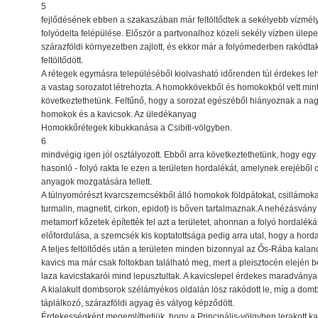
5
fejlődésének ebben a szakaszában már feltöltődtek a sekélyebb vízmély
folyódelta felépülése. Először a partvonalhoz közeli sekély vízben ülep
szárazföldi környezetben zajlott, és ekkor már a folyómederben rakódt
feltöltődött.
A rétegek egymásra településéből kiolvasható időrenden túl érdekes lehe
a vastag sorozatot létrehozta. A homokkövekből és homokokból vett min
következtethetünk. Feltűnő, hogy a sorozat egészéből hiányoznak a n
homokok és a kavicsok. Az üledékanyag
Homokkőrétegek kibukkanása a Csibiti-völgyben.
6
mindvégig igen jól osztályozott. Ebből arra következtethetünk, hogy egy
hasonló - folyó rakta le ezen a területen hordalékát, amelynek erejébő
anyagok mozgatására tellett.
A túlnyomórészt kvarcszemcsékből álló homokok földpátokat, csillámoka
turmalin, magnetit, cirkon, epidot) is bőven tartalmaznak.A nehézásvány
metamorf kőzetek építették fel azt a területet, ahonnan a folyó hordaléká
előfordulása, a szemcsék kis koptatottsága pedig arra utal, hogy a hordal
A teljes feltöltődés után a területen minden bizonnyal az Ős-Rába kalando
kavics ma már csak foltokban található meg, mert a pleisztocén elejé
laza kavicstakarói mind lepusztultak. A kavicslepel érdekes maradvány
A kialakult dombsorok szélámyékos oldalán lösz rakódott le, míg a domb
táplálkozó, szárazföldi agyag és vályog képződött.
Érdekességként megemlíthetjük, hogy a Principális-völgyben lerakott kav