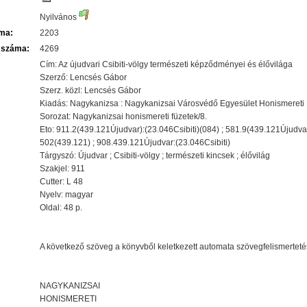
Nyilvános
áma:
2203
 száma:
4269
Cím: Az újudvari Csibiti-völgy természeti képződményei és élővilága
Szerző: Lencsés Gábor
Szerz. közl: Lencsés Gábor
Kiadás: Nagykanizsa : Nagykanizsai Városvédő Egyesület Honismereti
Sorozat: Nagykanizsai honismereti füzetek/8.
Eto: 911.2(439.121Újudvar):(23.046Csibiti)(084) ; 581.9(439.121Újudvar
502(439.121) ; 908.439.121Újudvar:(23.046Csibiti)
Tárgyszó: Újudvar ; Csibiti-völgy ; természeti kincsek ; élővilág
Szakjel: 911
Cutter: L 48
Nyelv: magyar
Oldal: 48 p.
A következő szöveg a könyvből keletkezett automata szövegfelismerteté
NAGYKANIZSAI
HONISMERETI