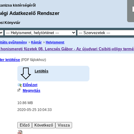
kanizsa kistérségéről
ségi Adatkezelő Rendszer
osi Könyvtár
itális gyűjtemény
»
Képtár
»
Helyismeret
honismereti füzetek 08. Lencsés Gábor - Az újudvari Csibiti-völgy termés
er letöltése
(PDF fájlokhoz)
Letöltés
Előnézet
Megnyitás
10.86 MB
2020-05-25 10:04:33