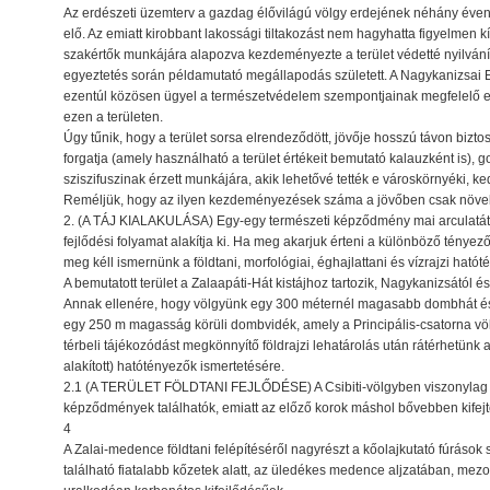
Az erdészeti üzemterv a gazdag élővilágú völgy erdejének néhány éven 
elő. Az emiatt kirobbant lakossági tiltakozást nem hagyhatta figyelmen 
szakértők munkájára alapozva kezdeményezte a terület védetté nyilvání
egyeztetés során példamutató megállapodás született. A Nagykanizsai 
ezentúl közösen ügyel a természetvédelem szempontjainak megfelelő er
ezen a területen.
Úgy tűnik, hogy a terület sorsa elrendeződött, jövője hosszú távon biztos
forgatja (amely használható a terület értékeit bemutató kalauzként is)
sziszifuszinak érzett munkájára, akik lehetővé tették e városkörnyéki, 
Reméljük, hogy az ilyen kezdeményezések száma a jövőben csak növek
2. (A TÁJ KIALAKULÁSA) Egy-egy természeti képződmény mai arculatát h
fejlődési folyamat alakítja ki. Ha meg akarjuk érteni a különböző tényez
meg kéll ismernünk a földtani, morfológiai, éghajlattani és vízrajzi hatót
A bemutatott terület a Zalaapáti-Hát kistájhoz tartozik, Nagykanizsától és
Annak ellenére, hogy völgyünk egy 300 méternél magasabb dombhát ész
egy 250 m magasság körüli dombvidék, amely a Principális-csatorna völg
térbeli tájékozódást megkönnyítő földrajzi lehatárolás után rátérhetünk a
alakított) hatótényezők ismertetésére.
2.1 (A TERÜLET FÖLDTANI FEJLŐDÉSE) A Csibiti-völgyben viszonylag f
képződmények találhatók, emiatt az előző korok máshol bővebben kifejte
4
A Zalai-medence földtani felépítéséről nagyrészt a kőolajkutató fúrások 
található fiatalabb kőzetek alatt, az üledékes medence aljzatában, me