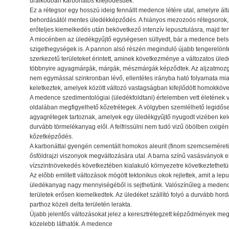
uralkodóan karbonátos kifejlődésűek.
Ez a rétegsor egy hosszú ideig fennállt medence létére utal, amelyre á
behordásától mentes üledékképződés. A hiányos mezozoós rétegsorok, 
erőteljes kiemelkedés után bekövetkező intenzív lepusztulásra, majd te
A miocénben az üledékgyűjtő egységesen süllyedt, bár a medence bels
szigethegységek is. A pannon alsó részén meginduló újabb tengerelön
szerkezetű területeket érintett, aminek következménye a változatos ül
többnyire agyagmárgák, márgák, mészmárgák képződtek. Az aljzatmozg
nem egymással szinkronban lévő, ellentétes irányba ható folyamata miat
keletkeztek, amelyek között változó vastagságban kifejlődött homokkövek
A medence szedimentológiai (üledékfoldtani) értelemben vett életének vé
oldalában megfigyelhető kőzetrétegek. A völgyben szemlélhető legidő
agyagrétegek tartoznak, amelyek egy üledékgyűjtő nyugodt vizében kelet
durvább törmelékanyag elől. A felfrissülni nem tudó vizű öbölben oxigén
kőzetképződés.
A karbonáttal gyengén cementált homokos aleurit (finom szemcseméret
ősföldrajzi viszonyok megváltozására utal. A barna színű vasásványok e
vízszintnövekedés következtében kialakuló környezetre következtethetü
Az előbb említett változások mögött tektonikus okok rejlettek, amit a lepu
üledékanyag nagy mennyiségéből is sejthetünk. Valószínűleg a medence
területek erősen kiemelkedtek. Az üledéket szállító folyó a durvább hord
parthoz közeli delta területén lerakta.
Újabb jelentős változásokat jelez a keresztrétegzett képződmények me
közelebb láthatók. A medence