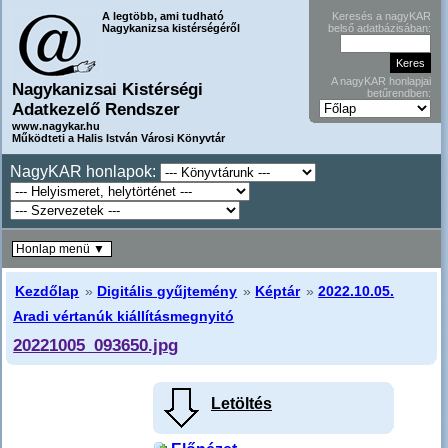
A legtöbb, ami tudható
Keresés a nagyKAR
Nagykanizsa kistérségéről
belső adatbázisában:
A nagyKAR honlapjai
Nagykanizsai Kistérségi
betűrendben:
Adatkezelő Rendszer
www.nagykar.hu
Működteti a Halis István Városi Könyvtár
NagyKAR honlapok:
Honlap menü ▼
Kezdőlap
»
Digitális gyűjtemény
»
Képtár
»
2022.10.05.
Aradi vértanúk kiállításmegnyitó
20221005_093650.jpg
Letöltés