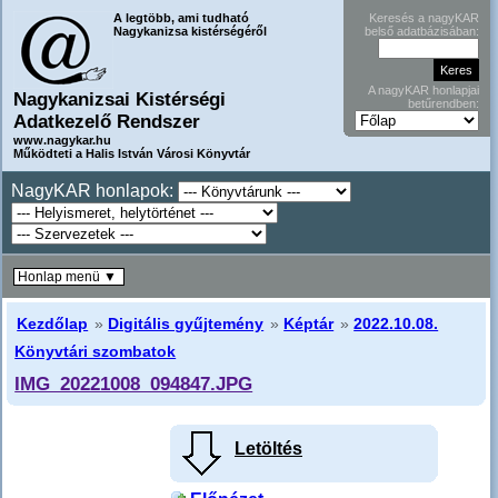
A legtöbb, ami tudható
Keresés a nagyKAR
Nagykanizsa kistérségéről
belső adatbázisában:
A nagyKAR honlapjai
Nagykanizsai Kistérségi
betűrendben:
Adatkezelő Rendszer
www.nagykar.hu
Működteti a Halis István Városi Könyvtár
NagyKAR honlapok:
Honlap menü ▼
Kezdőlap
»
Digitális gyűjtemény
»
Képtár
»
2022.10.08.
Könyvtári szombatok
IMG_20221008_094847.JPG
Letöltés