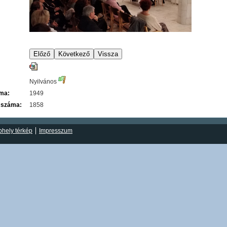
Nyilvános
áma:
1949
 száma:
1858
hely térkép
Impresszum