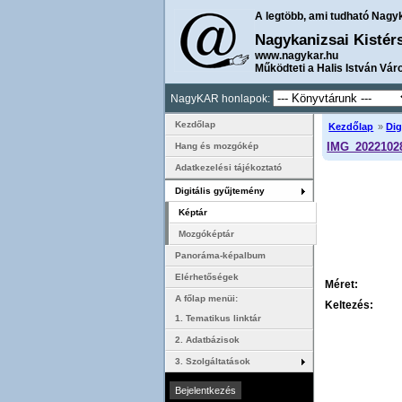
A legtöbb, ami tudható Nagy
Nagykanizsai Kistér
www.nagykar.hu
Működteti a Halis István Vár
NagyKAR honlapok:
Kezdőlap
Kezdőlap
»
Dig
IMG_2022102
Hang és mozgókép
Adatkezelési tájékoztató
Digitális gyűjtemény
Képtár
Mozgóképtár
Panoráma-képalbum
Elérhetőségek
Méret:
A főlap menüi:
Keltezés:
1. Tematikus linktár
2. Adatbázisok
3. Szolgáltatások