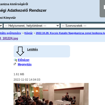
kanizsa kistérségéről
ségi Adatkezelő Rendszer
osi Könyvtár
itális gyűjtemény
»
Képtár
»
2022.10.28. Kocsis Katalin Nagykanizsa zenei lexikona
8_181224.jpg
Letöltés
Előnézet
Megnyitás
1.61 MB
2022-11-02 14:04:03