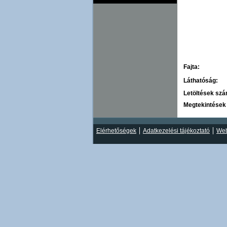
Fajta:
Láthatóság:
Letöltések sz
Megtekintések
Elérhetőségek
Adatkezelési tájékoztató
Web