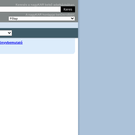
Keresés a nagyKAR belső adatbázisában:
A nagyKAR honlapjai betűrendben:
 könyvbemutató