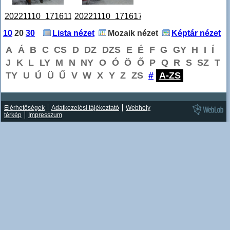
20221110_171611.jpg
20221110_171617.jpg
10
20
30
Lista nézet
Mozaik nézet
Képtár nézet
A
Á
B
C
CS
D
DZ
DZS
E
É
F
G
GY
H
I
Í
J
K
L
LY
M
N
NY
O
Ó
Ö
Ő
P
Q
R
S
SZ
T
TY
U
Ú
Ü
Ű
V
W
X
Y
Z
ZS
#
A-ZS
Elérhetőségek
Adatkezelési tájékoztató
Webhely
térkép
Impresszum