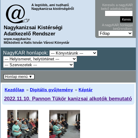
A legtöbb, ami tudható
Keresés a nagyKAR
Nagykanizsa kistérségéről
belső adatbázisában:
A nagyKAR honlapjai
Nagykanizsai Kistérségi
betűrendben:
Adatkezelő Rendszer
www.nagykar.hu
Működteti a Halis István Városi Könyvtár
NagyKAR honlapok:
Honlap menü ▼
Kezdőlap
»
Digitális gyűjtemény
»
Képtár
2022.11.10. Pannon Tükör kanizsai alkotók bemutató