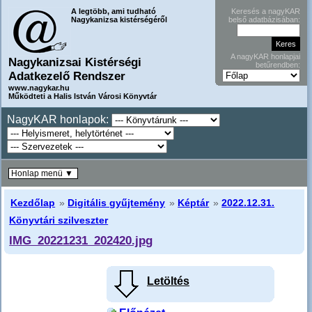
A legtöbb, ami tudható
Keresés a nagyKAR
Nagykanizsa kistérségéről
belső adatbázisában:
A nagyKAR honlapjai
Nagykanizsai Kistérségi
betűrendben:
Adatkezelő Rendszer
www.nagykar.hu
Működteti a Halis István Városi Könyvtár
NagyKAR honlapok:
Honlap menü ▼
Kezdőlap
»
Digitális gyűjtemény
»
Képtár
»
2022.12.31.
Könyvtári szilveszter
IMG_20221231_202420.jpg
Letöltés