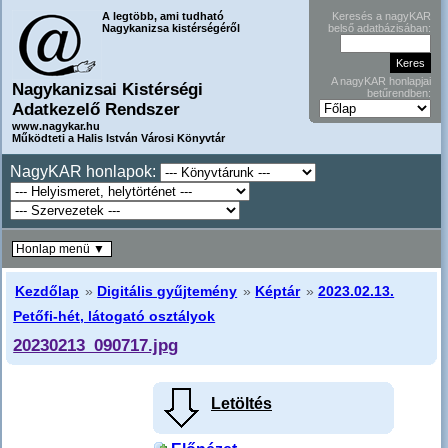
A legtöbb, ami tudható
Keresés a nagyKAR
Nagykanizsa kistérségéről
belső adatbázisában:
A nagyKAR honlapjai
Nagykanizsai Kistérségi
betűrendben:
Adatkezelő Rendszer
www.nagykar.hu
Működteti a Halis István Városi Könyvtár
NagyKAR honlapok:
Honlap menü ▼
Kezdőlap
»
Digitális gyűjtemény
»
Képtár
»
2023.02.13.
Petőfi-hét, látogató osztályok
20230213_090717.jpg
Letöltés