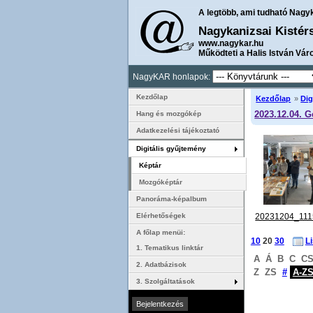
A legtöbb, ami tudható Nagy
Nagykanizsai Kistér
www.nagykar.hu
Működteti a Halis István Vár
NagyKAR honlapok:
Kezdőlap
Kezdőlap
»
Dig
2023.12.04. G
Hang és mozgókép
Adatkezelési tájékoztató
Digitális gyűjtemény
Képtár
Mozgóképtár
Panoráma-képalbum
20231204_111
Elérhetőségek
A főlap menüi:
10
20
30
L
1. Tematikus linktár
A
Á
B
C
C
2. Adatbázisok
Z
ZS
#
A-Z
3. Szolgáltatások