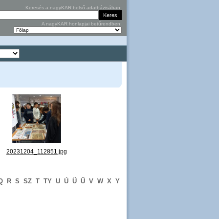
Keresés a nagyKAR belső adatbázisában:
A nagyKAR honlapjai betűrendben:
g
20231204_112851.jpg
Q
R
S
SZ
T
TY
U
Ú
Ü
Ű
V
W
X
Y