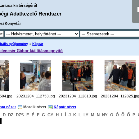
kanizsa kistérségéről
ségi Adatkezelő Rendszer
osi Könyvtár
itális gyűjtemény
»
Képtár
elencsér Gábor kiállításmegnyitó
504.jpg
20231204_112753.jpg
20231204_112810.jpg
20231204_112825.jp
ista nézet
Mozaik nézet
Képtár nézet
S
D
DZ
DZS
E
É
F
G
GY
H
I
Í
J
K
L
LY
M
N
NY
O
Ó
Ö
Ő
P
S