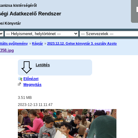
kanizsa kistérségéről
ségi Adatkezelő Rendszer
osi Könyvtár
itális gyűjtemény
»
Képtár
»
2023.12.12. Gelse könyvtár 3. osztály Azolo
358.jpg
Letöltés
Előnézet
Megnyitás
3.51 MB
2023-12-13 11:11:47