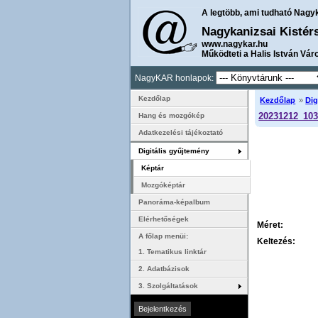
A legtöbb, ami tudható Nagy
Nagykanizsai Kistér
www.nagykar.hu
Működteti a Halis István Vár
NagyKAR honlapok:
Kezdőlap
Kezdőlap
»
Dig
20231212_103
Hang és mozgókép
Adatkezelési tájékoztató
Digitális gyűjtemény
Képtár
Mozgóképtár
Panoráma-képalbum
Elérhetőségek
Méret:
A főlap menüi:
Keltezés:
1. Tematikus linktár
2. Adatbázisok
3. Szolgáltatások