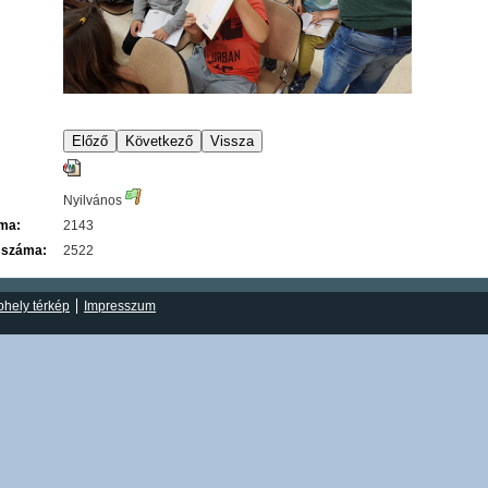
Nyilvános
áma:
2143
 száma:
2522
hely térkép
Impresszum