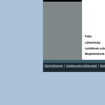
Fajta:
Láthatóság:
Letöltések sz
Megtekintések
Elérhetőségek
Adatkezelési tájékoztató
Web