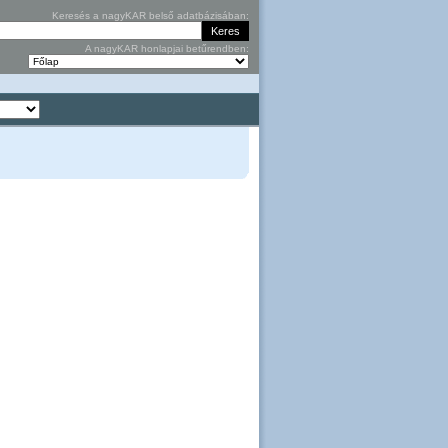
Keresés a nagyKAR belső adatbázisában:
A nagyKAR honlapjai betűrendben: