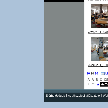
20240131_090
20240201_130
10
20
30
L
A
Á
B
C
C
Z
ZS
#
A-Z
Elérhetőségek
Adatkezelési tájékoztató
Web