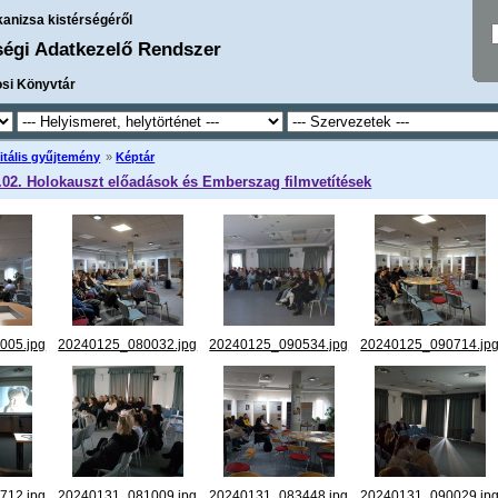
kanizsa kistérségéről
ségi Adatkezelő Rendszer
osi Könyvtár
itális gyűjtemény
»
Képtár
.02. Holokauszt előadások és Emberszag filmvetítések
005.jpg
20240125_080032.jpg
20240125_090534.jpg
20240125_090714.jp
712.jpg
20240131_081009.jpg
20240131_083448.jpg
20240131_090029.jp