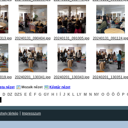
313.jpg
20240131_090404.jpg
20240131_091005.jpg
20240131_091124.jp
019.jpg
20240201_130341.jpg
20240201_130343.jpg
20240201_130351.jp
ista nézet
Mozaik nézet
Képtár nézet
S
D
DZ
DZS
E
É
F
G
GY
H
I
Í
J
K
L
LY
M
N
NY
O
Ó
Ö
Ő
P
S
hely térkép
Impresszum