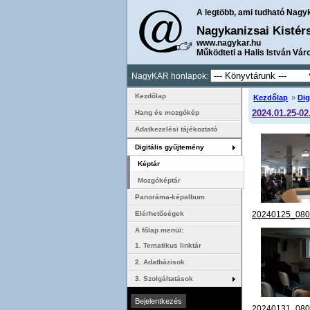
A legtöbb, ami tudható Nagy
Nagykanizsai Kistér
www.nagykar.hu
Működteti a Halis István Vár
NagyKAR honlapok:
Kezdőlap
Kezdőlap
»
Dig
2024.01.25-02
Hang és mozgókép
Adatkezelési tájékoztató
Digitális gyűjtemény
Képtár
Mozgóképtár
Panoráma-képalbum
20240125_080
Elérhetőségek
A főlap menüi:
1. Tematikus linktár
2. Adatbázisok
3. Szolgáltatások
20240131_080