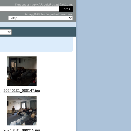
Keresés a nagyKAR belső adatbázisában:
A nagyKAR honlapjai betűrendben:
g
20240131_080147.jpg
g
20240131_090215.jpg