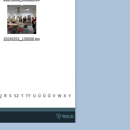
g
20240201_130008.jpg
g
Q
R
S
SZ
T
TY
U
Ú
Ü
Ű
V
W
X
Y