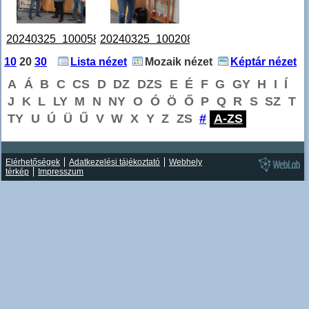
20240325_100058.jpg
20240325_100208.jpg
10
20
30
Lista nézet
Mozaik nézet
Képtár nézet
A
Á
B
C
CS
D
DZ
DZS
E
É
F
G
GY
H
I
Í
J
K
L
LY
M
N
NY
O
Ó
Ö
Ő
P
Q
R
S
SZ
T
TY
U
Ú
Ü
Ű
V
W
X
Y
Z
ZS
#
A-ZS
Elérhetőségek
Adatkezelési tájékoztató
Webhely
térkép
Impresszum