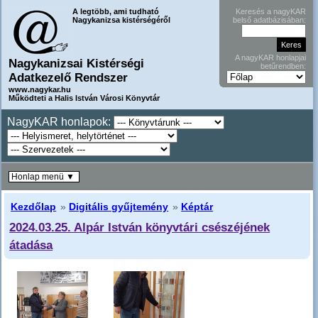
A legtöbb, ami tudható
Keresés a nagyKAR
Nagykanizsa kistérségéről
belső adatbázisában:
A nagyKAR honlapjai
Nagykanizsai Kistérségi
betűrendben:
Adatkezelő Rendszer
www.nagykar.hu
Működteti a Halis István Városi Könyvtár
NagyKAR honlapok:
Honlap menü ▼
Kezdőlap
»
Digitális gyűjtemény
»
Képtár
2024.03.25. Alpár István könyvtári csészéjének
átadása