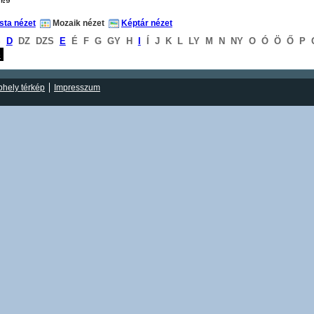
ista nézet
Mozaik nézet
Képtár nézet
S
D
DZ
DZS
E
É
F
G
GY
H
I
Í
J
K
L
LY
M
N
NY
O
Ó
Ö
Ő
P
S
hely térkép
Impresszum