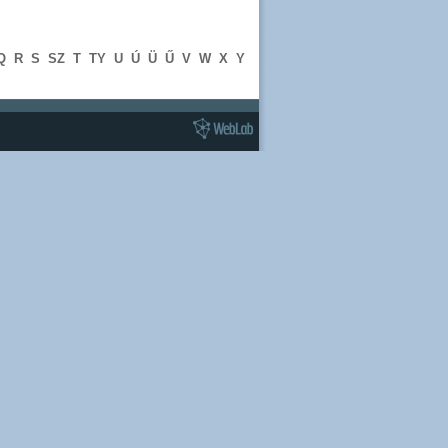
Q
R
S
SZ
T
TY
U
Ú
Ü
Ű
V
W
X
Y