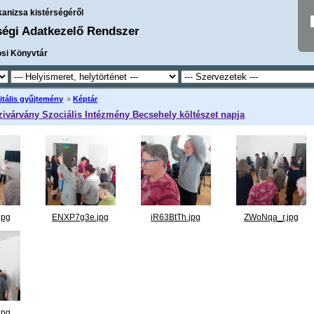
kanizsa kistérségéről
ségi Adatkezelő Rendszer
osi Könyvtár
itális gyűjtemény
»
Képtár
zivárvány Szociális Intézmény Becsehely költészet napja
jpg
ENXP7g3e.jpg
iR63BtTh.jpg
ZWoNqa_r.jpg
jpg