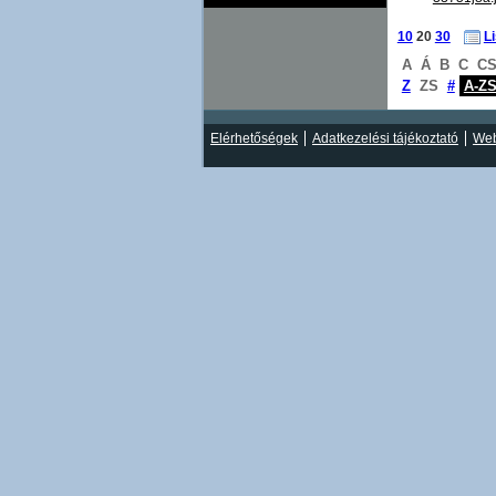
10
20
30
L
A
Á
B
C
C
Z
ZS
#
A-Z
Elérhetőségek
Adatkezelési tájékoztató
Web