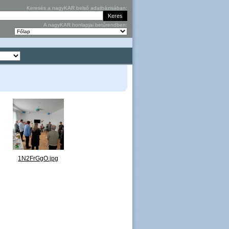
Keresés a nagyKAR belső adatbázisában:
A nagyKAR honlapjai betűrendben:
1N2FrGgO.jpg