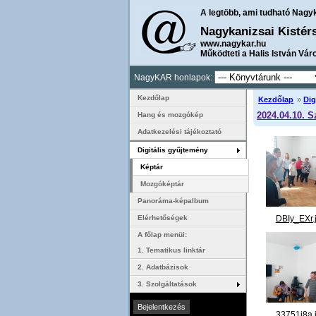
A legtöbb, ami tudható Nagy
Nagykanizsai Kistér
www.nagykar.hu
Működteti a Halis István Vár
NagyKAR honlapok:
Kezdőlap
Kezdőlap
»
Dig
2024.04.10. S
Hang és mozgókép
Adatkezelési tájékoztató
Digitális gyűjtemény
Képtár
Mozgóképtár
Panoráma-képalbum
DBIy_EXr.
Elérhetőségek
A főlap menüi:
1. Tematikus linktár
2. Adatbázisok
3. Szolgáltatások
33751j8a.