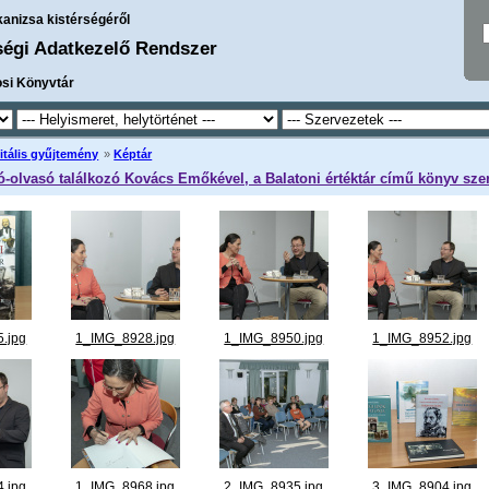
kanizsa kistérségéről
ségi Adatkezelő Rendszer
osi Könyvtár
itális gyűjtemény
»
Képtár
ró-olvasó találkozó Kovács Emőkével, a Balatoni értéktár című könyv sze
.jpg
1_IMG_8928.jpg
1_IMG_8950.jpg
1_IMG_8952.jpg
.jpg
1_IMG_8968.jpg
2_IMG_8935.jpg
3_IMG_8904.jpg