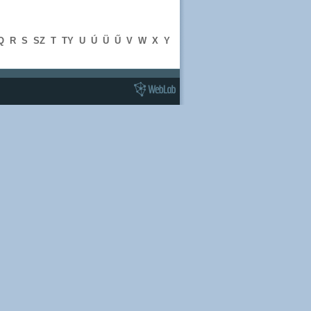
Q
R
S
SZ
T
TY
U
Ú
Ü
Ű
V
W
X
Y