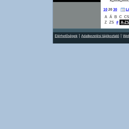
10
20
30
L
A
Á
B
C
C
Z
ZS
#
A-Z
Elérhetőségek
Adatkezelési tájékoztató
Web