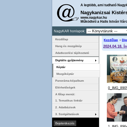
A legtöbb, ami tudható Nagy
Nagykanizsai Kistér
www.nagykar.hu
Működteti a Halis István Vár
NagyKAR honlapok:
Kezdőlap
Kezdőlap
»
Dig
2024.04.18. Í
Hang és mozgókép
Adatkezelési tájékoztató
Digitális gyűjtemény
Képtár
Mozgóképtár
Panoráma-képalbum
0_IMG_8905
Elérhetőségek
A főlap menüi:
1. Tematikus linktár
2. Adatbázisok
3. Szolgáltatások
1_IMG_8964