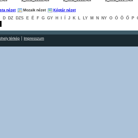
ista nézet
Mozaik nézet
Képtár nézet
S
D
DZ
DZS
E
É
F
G
GY
H
I
Í
J
K
L
LY
M
N
NY
O
Ó
Ö
Ő
P
S
hely térkép
Impresszum