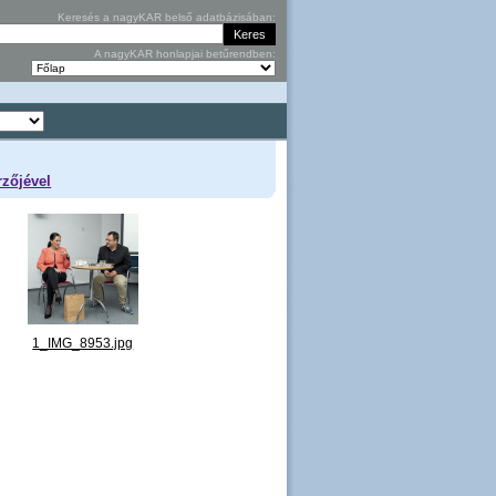
Keresés a nagyKAR belső adatbázisában:
A nagyKAR honlapjai betűrendben:
rzőjével
1_IMG_8953.jpg