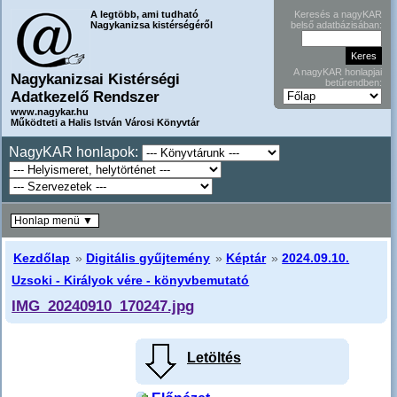
A legtöbb, ami tudható
Keresés a nagyKAR
Nagykanizsa kistérségéről
belső adatbázisában:
A nagyKAR honlapjai
Nagykanizsai Kistérségi
betűrendben:
Adatkezelő Rendszer
www.nagykar.hu
Működteti a Halis István Városi Könyvtár
NagyKAR honlapok:
Honlap menü ▼
Kezdőlap
»
Digitális gyűjtemény
»
Képtár
»
2024.09.10.
Uzsoki - Királyok vére - könyvbemutató
IMG_20240910_170247.jpg
Letöltés