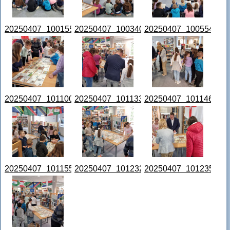
20250407_100155.jpg
20250407_100340.jpg
20250407_100554.jpg
20250407_101100.jpg
20250407_101133.jpg
20250407_101146.jpg
20250407_101155.jpg
20250407_101232.jpg
20250407_101235.jpg