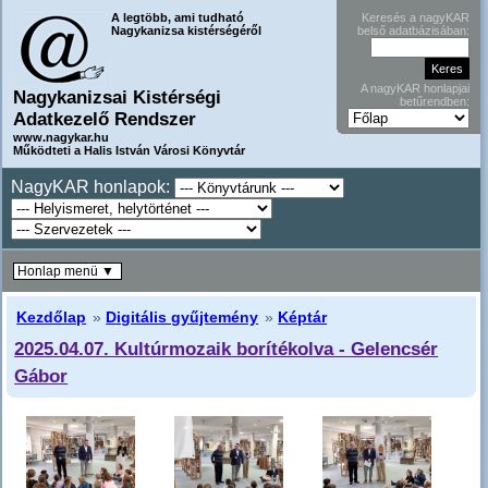
A legtöbb, ami tudható
Keresés a nagyKAR
Nagykanizsa kistérségéről
belső adatbázisában:
A nagyKAR honlapjai
Nagykanizsai Kistérségi
betűrendben:
Adatkezelő Rendszer
www.nagykar.hu
Működteti a Halis István Városi Könyvtár
NagyKAR honlapok:
Honlap menü ▼
Kezdőlap
»
Digitális gyűjtemény
»
Képtár
2025.04.07. Kultúrmozaik borítékolva - Gelencsér
Gábor