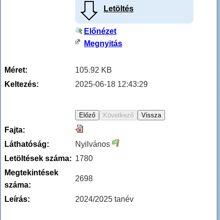
Letöltés
Előnézet
Megnyitás
Méret:
105.92 KB
Keltezés:
2025-06-18 12:43:29
Fajta:
Láthatóság:
Nyilvános
Letöltések száma:
1780
Megtekintések
2698
száma:
Leírás:
2024/2025 tanév