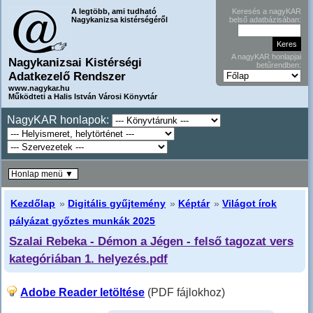
A legtöbb, ami tudható
Keresés a nagyKAR
Nagykanizsa kistérségéről
belső adatbázisában:
A nagyKAR honlapjai
Nagykanizsai Kistérségi
betűrendben:
Adatkezelő Rendszer
www.nagykar.hu
Működteti a Halis István Városi Könyvtár
NagyKAR honlapok:
Honlap menü ▼
Kezdőlap
»
Digitális gyűjtemény
»
Képtár
»
Világot írok
pályázat győztes munkák 2025
Szalai Rebeka - Démon a Jégen - felső tagozat vers
kategóriában 1. helyezés.pdf
Adobe Reader letöltése
(PDF fájlokhoz)