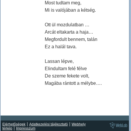
Most tudtam meg,
Mi is valójában a kétség.
Ott ül mozdulatban …
Arcát eltakarta a haja…
Megfordult bennem, talán
Ez a halál tava.
Lassan lépve,
Elindultam felé félve
De szeme fekete volt,
Magába rántott a mélybe….
Elérhetőségek
Adatkezelési tájékoztató
Webhely
térkép
Impresszum