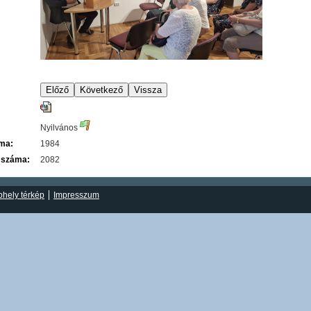
Nyilvános
áma:
1984
 száma:
2082
hely térkép
Impresszum