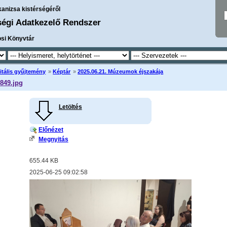
kanizsa kistérségéről
ségi Adatkezelő Rendszer
osi Könyvtár
itális gyűjtemény
»
Képtár
»
2025.06.21. Múzeumok éjszakája
849.jpg
Letöltés
Előnézet
Megnyitás
655.44 KB
2025-06-25 09:02:58