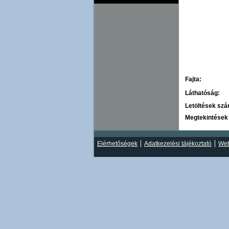
Fajta:
Láthatóság:
Letöltések sz
Megtekintések
Elérhetőségek
Adatkezelési tájékoztató
Web