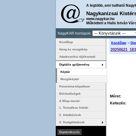
A legtöbb, ami tudható Nagy
Nagykanizsai Kistér
www.nagykar.hu
Működteti a Halis István Vár
NagyKAR honlapok:
Kezdőlap
Kezdőlap
»
Dig
20250621_183
Hang és mozgókép
Adatkezelési tájékoztató
Digitális gyűjtemény
Képtár
Mozgóképtár
Panoráma-képalbum
Elérhetőségek
Méret:
A főlap menüi:
Keltezés:
1. Tematikus linktár
2. Adatbázisok
3. Szolgáltatások