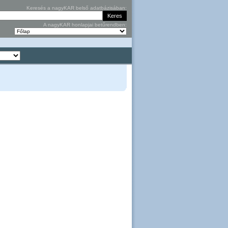
Keresés a nagyKAR belső adatbázisában:
A nagyKAR honlapjai betűrendben: