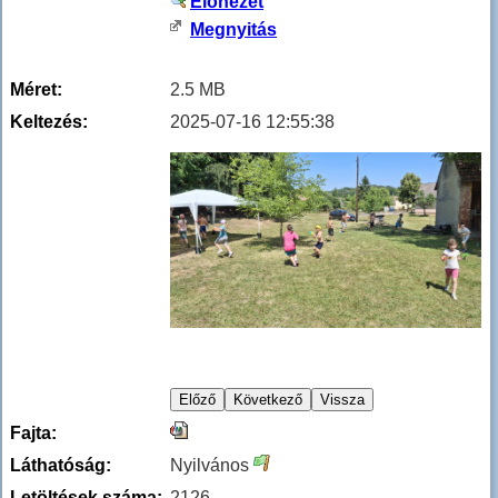
Előnézet
Megnyitás
Méret:
2.5 MB
Keltezés:
2025-07-16 12:55:38
Fajta:
Láthatóság:
Nyilvános
Letöltések száma:
2126