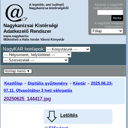
A legtöbb, ami tudható
Keresés a nagyKAR
Nagykanizsa kistérségéről
belső adatbázisában:
A nagyKAR honlapjai
Nagykanizsai Kistérségi
betűrendben:
Adatkezelő Rendszer
www.nagykar.hu
Működteti a Halis István Városi Könyvtár
NagyKAR honlapok:
Honlap menü ▼
Kezdőlap
»
Digitális gyűjtemény
»
Képtár
»
2025.06.23-
07.11. Olvasótábor 3 heti válogatás
20250625_144417.jpg
Letöltés