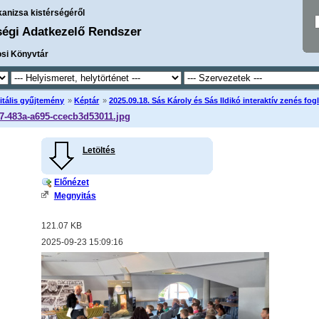
kanizsa kistérségéről
ségi Adatkezelő Rendszer
osi Könyvtár
itális gyűjtemény
»
Képtár
»
2025.09.18. Sás Károly és Sás Ildikó interaktív zenés fo
7-483a-a695-ccecb3d53011.jpg
Letöltés
Előnézet
Megnyitás
121.07 KB
2025-09-23 15:09:16