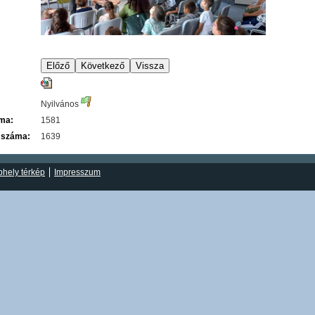
Nyilvános
áma:
1581
 száma:
1639
hely térkép
Impresszum