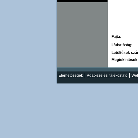
Fajta:
Láthatóság:
Letöltések sz
Megtekintések
Elérhetőségek
Adatkezelési tájékoztató
Web