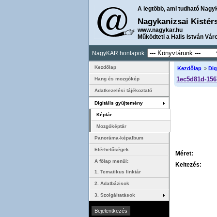
A legtöbb, ami tudható Nagy
Nagykanizsai Kistér
www.nagykar.hu
Működteti a Halis István Vár
NagyKAR honlapok:
Kezdőlap
Kezdőlap
»
Dig
1ec5d81d-156
Hang és mozgókép
Adatkezelési tájékoztató
Digitális gyűjtemény
Képtár
Mozgóképtár
Panoráma-képalbum
Elérhetőségek
Méret:
A főlap menüi:
Keltezés:
1. Tematikus linktár
2. Adatbázisok
3. Szolgáltatások