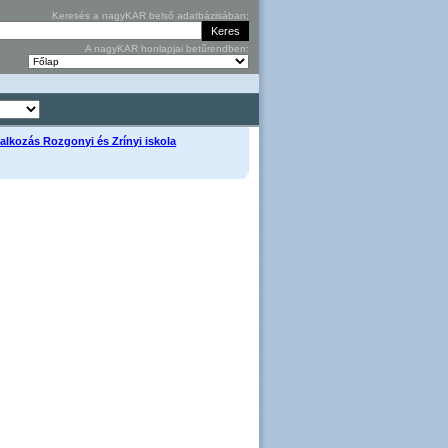
Keresés a nagyKAR belső adatbázisában:
A nagyKAR honlapjai betűrendben:
glalkozás Rozgonyi és Zrínyi iskola